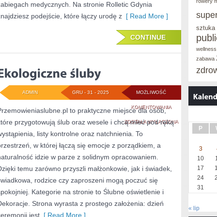
rowery m
zabiegach medycznych. Na stronie Rolletic Gdynia
supe
znajdziesz podejście, które łączy urodę z
[ Read More ]
sztuka
publ
CONTINUE
wellness
zabawa
zdro
ADMIN
GRU - 31 - 2025
MOŻLIWOŚĆ
EKOLOGICZNE
KOMENTOWANIA
Przemowieniaslubne.pl to praktyczne miejsce dla osób,
które przygotowują ślub oraz wesele i chcą mieć pod ręką
ŚLUBY
ZOSTAŁA WYŁĄCZONA
P
wystąpienia, listy kontrolne oraz natchnienia. To
przestrzeń, w której łączą się emocje z porządkiem, a
3
naturalność idzie w parze z solidnym opracowaniem.
10
Dzięki temu zarówno przyszli małżonkowie, jak i świadek,
17
24
świadkowa, rodzice czy zaproszeni mogą poczuć się
31
spokojniej. Kategorie na stronie to Ślubne oświetlenie i
Dekoracje. Strona wyrasta z prostego założenia: dzień
« lip
ceremonii jest
[ Read More ]