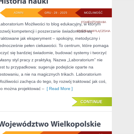
ADMIN
GRU - 28 - 2025
MOŻLIWOŚĆ
HISTORIA
KOMENTOWANIA
Laboratorium Możliwości to blog edukacyjny, w którym
rozwój kompetencji i poszerzanie świadomości są
NAUKI
ZOSTAŁA WYŁĄCZONA
traktowane jak eksperyment – spokojny, metodyczny i
jednocześnie pełen ciekawości. To centrum, które pomaga
uczyć się bardziej świadomie, budować systemy i tworzyć
własny styl pracy z praktyką. Nazwa „Laboratorium” nie
jest tu przypadkowa: sugeruje podejście oparte na
testowaniu, a nie na magicznych trikach. Laboratorium
Możliwości zachęca do tego, by rozwój traktować jak coś,
co można projektować –
[ Read More ]
CONTINUE