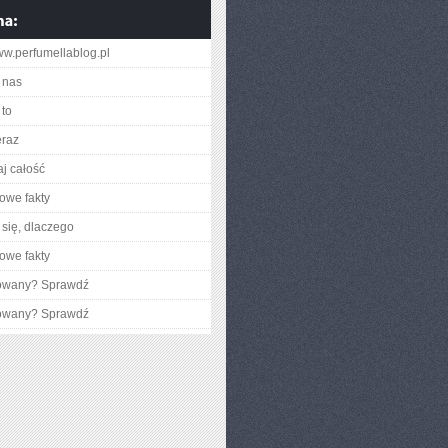
www.perfumellablog.pl
 nas
to
eraz
aj całość
owe fakty
się, dlaczego
owe fakty
gowany? Sprawdź
gowany? Sprawdź