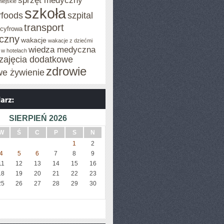
sprzęt medyczny
iejskie
szkoła
rfoods
szpital
transport
 cyfrowa
iczny
wakacje
wakacje z dziećmi
wiedza medyczna
 w hotelach
zajęcia dodatkowe
zdrowie
we żywienie
SIERPIEŃ 2026
W
Ś
C
P
S
N
1
2
4
5
6
7
8
9
11
12
13
14
15
16
18
19
20
21
22
23
25
26
27
28
29
30