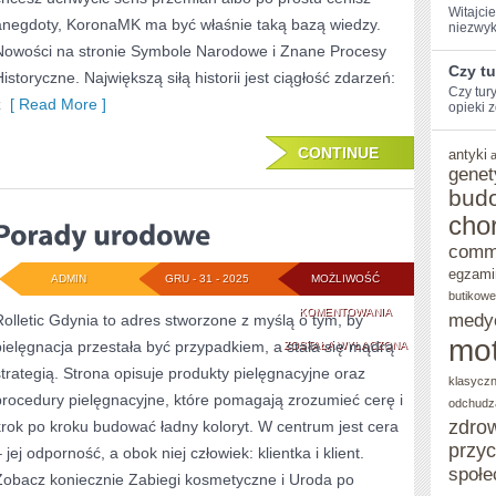
Witajcie
anegdoty, KoronaMK ma być właśnie taką bazą wiedzy.
niezwyk
Nowości na stronie Symbole Narodowe i Znane Procesy
Czy t
Historyczne. Największą siłą historii jest ciągłość zdarzeń:
Czy tur
z
[ Read More ]
opieki z
CONTINUE
antyki
genet
bud
cho
comm
egzami
ADMIN
GRU - 31 - 2025
MOŻLIWOŚĆ
butikowe
PORADY
KOMENTOWANIA
medy
Rolletic Gdynia to adres stworzone z myślą o tym, by
mot
pielęgnacja przestała być przypadkiem, a stała się mądrą
URODOWE
ZOSTAŁA WYŁĄCZONA
strategią. Strona opisuje produkty pielęgnacyjne oraz
klasycz
procedury pielęgnacyjne, które pomagają zrozumieć cerę i
odchudz
zdro
krok po kroku budować ładny koloryt. W centrum jest cera
przy
 jej odporność, a obok niej człowiek: klientka i klient.
społe
Zobacz koniecznie Zabiegi kosmetyczne i Uroda po