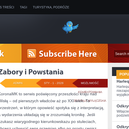
IS TREŚCI
TAGI
TURYSTYKA, PODRÓŻE
POP
Harle
ADMIN
STY - 1 - 2026
MOŻLIWOŚĆ
Harlequ
niezapo
ZABORY
KOMENTOWANIA
KoronaMK to serwis poświęcony przeszłości kraju nad
wyjątkow
Wisłą – od pierwszych władców aż po XXI wiek. To
I
ZOSTAŁA WYŁĄCZONA
Odkryw
przestrzeń, w którym opowieść spotyka się z interpretacją,
POWSTANIA
Witajcie
a wydarzenia układają się w zrozumiałą kronikę. Jeśli
podzieli
szukasz wiarygodnego kierunkowskazu po stuleciach,
Odkry
chcesz uchwycić sens przemian albo po prostu cenisz