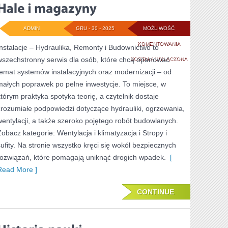
ADMIN
GRU - 30 - 2025
MOŻLIWOŚĆ
HALE
KOMENTOWANIA
Instalacje – Hydraulika, Remonty i Budownictwo to
wszechstronny serwis dla osób, które chcą opanować
I
ZOSTAŁA WYŁĄCZONA
temat systemów instalacyjnych oraz modernizacji – od
MAGAZYNY
małych poprawek po pełne inwestycje. To miejsce, w
którym praktyka spotyka teorię, a czytelnik dostaje
zrozumiałe podpowiedzi dotyczące hydrauliki, ogrzewania,
wentylacji, a także szeroko pojętego robót budowlanych.
Zobacz kategorie: Wentylacja i klimatyzacja i Stropy i
sufity. Na stronie wszystko kręci się wokół bezpiecznych
rozwiązań, które pomagają uniknąć drogich wpadek.
[
Read More ]
CONTINUE