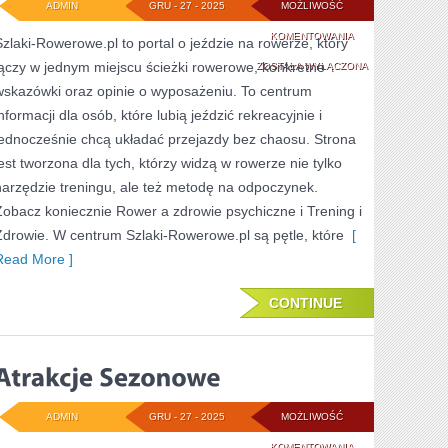
ADMIN
GRU - 27 - 2025
MOŻLIWOŚĆ
WOJEWÓDZTWO
KOMENTOWANIA
Szlaki-Rowerowe.pl to portal o jeździe na rowerze, który
łączy w jednym miejscu ścieżki rowerowe, konkretne
WIELKOPOLSKIE
ZOSTAŁA WYŁĄCZONA
wskazówki oraz opinie o wyposażeniu. To centrum
nformacji dla osób, które lubią jeździć rekreacyjnie i
jednocześnie chcą układać przejazdy bez chaosu. Strona
jest tworzona dla tych, którzy widzą w rowerze nie tylko
narzędzie treningu, ale też metodę na odpoczynek.
Zobacz koniecznie Rower a zdrowie psychiczne i Trening i
Zdrowie. W centrum Szlaki-Rowerowe.pl są pętle, które
[
Read More ]
CONTINUE
ADMIN
GRU - 27 - 2025
MOŻLIWOŚĆ
ATRAKCJE
KOMENTOWANIA