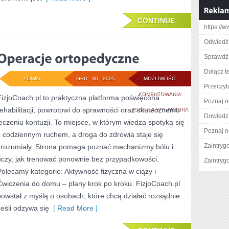
CONTINUE
https://
Odwiedź
Sprawdź 
Dołącz t
ADMIN
GRU - 30 - 2025
MOŻLIWOŚĆ
Przeczyt
OPERACJE
KOMENTOWANIA
FizjoCoach.pl to praktyczna platforma poświęcona
Poznaj n
rehabilitacji, powrotowi do sprawności oraz skutecznemu
ORTOPEDYCZNE
ZOSTAŁA WYŁĄCZONA
Dowiedz 
leczeniu kontuzji. To miejsce, w którym wiedza spotyka się
Poznaj n
z codziennym ruchem, a droga do zdrowia staje się
Zaintry
zrozumiały. Strona pomaga poznać mechanizmy bólu i
uczy, jak trenować ponownie bez przypadkowości.
Zaintry
Polecamy kategorie: Aktywność fizyczna w ciąży i
Ćwiczenia do domu – plany krok po kroku. FizjoCoach.pl
powstał z myślą o osobach, które chcą działać rozsądnie.
Jeśli odzywa się
[ Read More ]