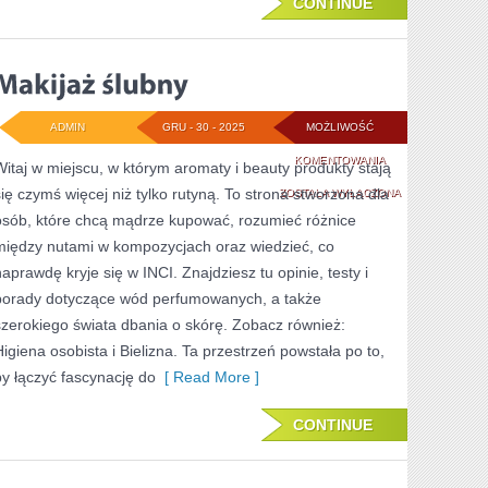
CONTINUE
ADMIN
GRU - 30 - 2025
MOŻLIWOŚĆ
MAKIJAŻ
KOMENTOWANIA
Witaj w miejscu, w którym aromaty i beauty produkty stają
się czymś więcej niż tylko rutyną. To strona stworzona dla
ŚLUBNY
ZOSTAŁA WYŁĄCZONA
osób, które chcą mądrze kupować, rozumieć różnice
między nutami w kompozycjach oraz wiedzieć, co
naprawdę kryje się w INCI. Znajdziesz tu opinie, testy i
porady dotyczące wód perfumowanych, a także
szerokiego świata dbania o skórę. Zobacz również:
Higiena osobista i Bielizna. Ta przestrzeń powstała po to,
by łączyć fascynację do
[ Read More ]
CONTINUE