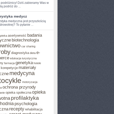
 podróżnicy!⁢ Dziś ⁤zabieramy ⁢Was‍ w
łą podróż do ...
urystyka medycz
ystyka medyczna jest przyszłością
drowotnej?⁣ To pytanie ...
badania
asertywność
apteka
yczne
biotechnologia
ownictwo
car sharing
roby
e-
diagnostyka
dieta
erce
edukacja turystyczna
genetyka
ny
farmacja
hotele
materiały
korepetycje
medycyna
czne
ocykle
motoryzacja
ochrona przyrody
na
opieka
opieka społeczna
anie
profilaktyka
wotna
chodnia
psychologia
recepty
czna
rehabilitacja