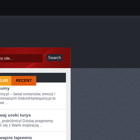
ULAR
RECENT
quiny
iny.pl – świat romansów, emocji i
mnianych historiiHarlequiny.pl to
e ...
aj uroki turys
, ⁣podróżnicy! Dzisiaj pragniemy
ć się z Wami inspiracją⁢ ...
wajcie tajemnic