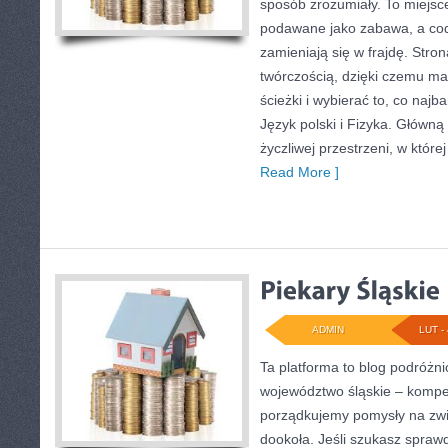
sposób zrozumiały. To miejsc
podawane jako zabawa, a co
zamieniają się w frajdę. Stron
twórczością, dzięki czemu m
ścieżki i wybierać to, co najb
Język polski i Fizyka. Główną 
życzliwej przestrzeni, w któr
Read More ]
ADMIN
LUT - 
Ta platforma to blog podróżn
województwo śląskie – komp
porządkujemy pomysły na zwi
dookoła. Jeśli szukasz spraw