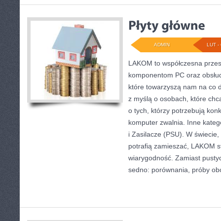
ADMIN
LUT - 
LAKOM to współczesna przes
komponentom PC oraz obsłud
które towarzyszą nam na co d
z myślą o osobach, które chc
o tych, którzy potrzebują kon
komputer zwalnia. Inne katego
i Zasilacze (PSU). W świecie,
potrafią zamieszać, LAKOM st
wiarygodność. Zamiast pusty
sedno: porównania, próby ob