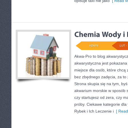
opisuje taxi nie jako
[ Read M
ADMIN
LUT - 
Akwa-Pro to blog akwarystycz
akwarystyczna jest pokazana 
miejsce dla osób, które chcą
bez zbędnego zadęcia, za to 
Strona skupia się na tym, by
akwarium morskie w sposób st
czy startujesz od zera, czy m
próby. Ciekawe kategorie dla
Rybek i Ich Leczenie i
[ Read