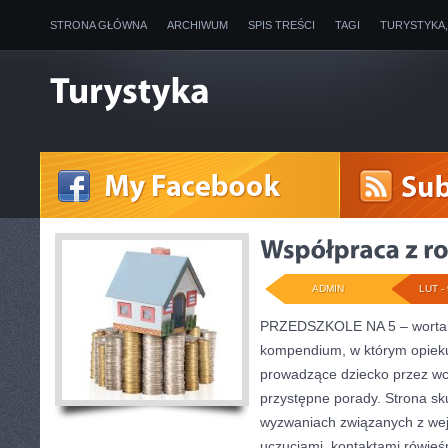
STRONA GŁÓWNA
ARCHIWUM
SPIS TREŚCI
TAGI
TURYSTYKA
ADMIN
LUT - 
PRZEDSZKOLE NA 5 – wortal 
kompendium, w którym opiek
prowadzące dziecko przez wc
przystępne porady. Strona sk
wyzwaniach związanych z wej
uczuciami, kontaktami rówie