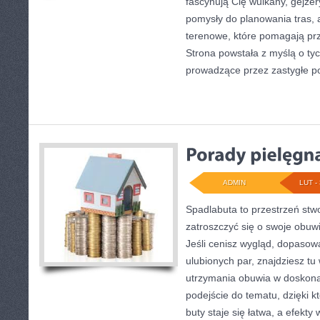
fascynują Cię wulkany, gejzer
pomysły do planowania tras, 
terenowe, które pomagają pr
Strona powstała z myślą o tyc
prowadzące przez zastygłe po
ADMIN
LUT - 
Spadlabuta to przestrzeń stw
zatroszczyć się o swoje obuw
Jeśli cenisz wygląd, dopasow
ulubionych par, znajdziesz tu
utrzymania obuwia w doskona
podejście do tematu, dzięki 
buty staje się łatwa, a efekty