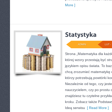
More ]
ADMIN
LUT - 
Strona „Matematyka dla każde
której wzory przestają być str
językiem opisu świata. To baz
chcą zrozumieć matematykę o
którzy potrzebują powtórki k
Niezależnie od tego, czy jes
nauczycielem, czy po prostu 
znajdziesz tu czytelne przykł
kroku. Zobacz także Podstawy
Ideą serwisu
[ Read More ]