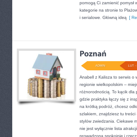
pomogą Ci zamienić pomysł w
kategorie na stronie to Plażo
i serialowe. Główną ideą
[ Re
ADMIN
LUT - 
Anabell z Kalisza to serwis 
regionie wielkopolskim – miej
różnorodnością. To kącik dla
gdzie praktyka łączy się z ins
na krótką podróż, chcesz odk
szlakiem, znajdziesz tu treś
stylów zwiedzania. Ciekawe mi
nie jest wyłącznie lista atrakc
prowadzona spokojnie i rzec