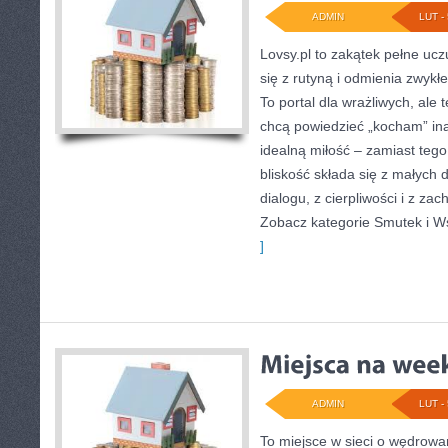
ADMIN
LUT - 
Lovsy.pl to zakątek pełne ucz
się z rutyną i odmienia zwykł
To portal dla wrażliwych, ale 
chcą powiedzieć „kocham” inac
idealną miłość – zamiast teg
bliskość składa się z małych d
dialogu, z cierpliwości i z za
Zobacz kategorie Smutek i Ws
]
ADMIN
LUT - 
To miejsce w sieci o wędrow