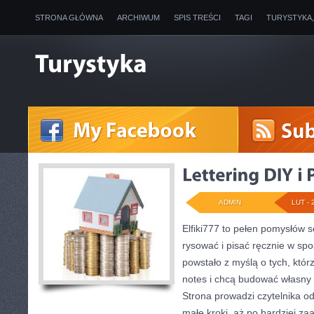
STRONA GŁÓWNA
ARCHIWUM
SPIS TREŚCI
TAGI
TURYSTYKA
ADMIN
LUT - 
Elfiki777 to pełen pomysłów s
rysować i pisać ręcznie w sp
powstało z myślą o tych, któr
notes i chcą budować własny 
Strona prowadzi czytelnika o
małe kroki, aż po bardziej 