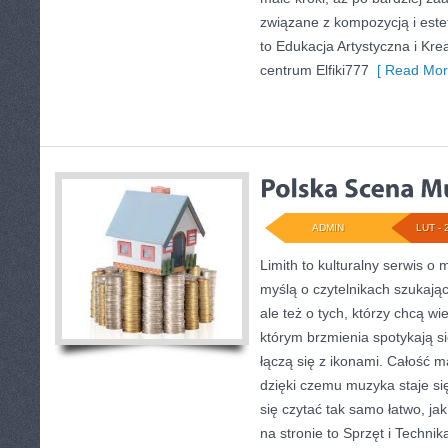
związane z kompozycją i estet
to Edukacja Artystyczna i Kr
centrum Elfiki777
[ Read Mor
ADMIN
LUT - 
Limith to kulturalny serwis o 
myślą o czytelnikach szukają
ale też o tych, którzy chcą wi
którym brzmienia spotykają s
łączą się z ikonami. Całość m
dzięki czemu muzyka staje się 
się czytać tak samo łatwo, ja
na stronie to Sprzęt i Technik