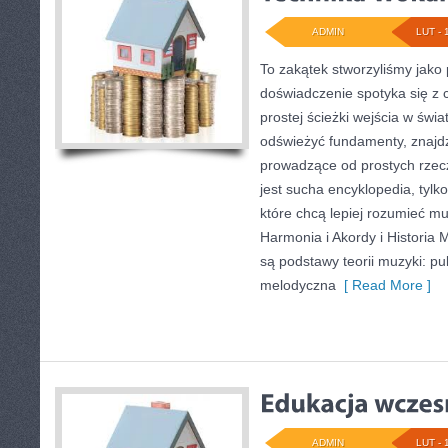
ADMIN
LUT - 
To zakątek stworzyliśmy jako
doświadczenie spotyka się z c
prostej ścieżki wejścia w świ
odświeżyć fundamenty, znajdz
prowadzące od prostych rzecz
jest sucha encyklopedia, tylk
które chcą lepiej rozumieć m
Harmonia i Akordy i Historia
są podstawy teorii muzyki: pul
melodyczna
[ Read More ]
ADMIN
LUT - 