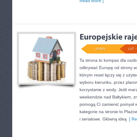
Read More ]
ADMIN
LUT - 
Ta strona to kompas dla osób
odkrywać Europę od strony wy
którym reset łączy się z uży
wyboru kierunku, przez plan
korzystanie z wody. Jeśli ma
weekendzie nad Bałtykiem, zna
pomogą Ci zamienić pomysł w
kategorie na stronie to Plażo
i serialowe. Główną ideą
[ Re