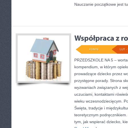
Nauczanie początkowe jest tu
ADMIN
LUT - 
PRZEDSZKOLE NA 5 – wortal 
kompendium, w którym opiek
prowadzące dziecko przez wc
przystępne porady. Strona sk
wyzwaniach związanych z wej
uczuciami, kontaktami rówie
wieku wczesnodziecięcym. P
Święta, tradycje i międzykultu
teoretycznym podręcznikiem.
tym, jak wspierać dziecko, kie