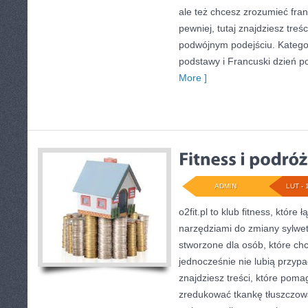
ale też chcesz zrozumieć fra
pewniej, tutaj znajdziesz tre
podwójnym podejściu. Katego
podstawy i Francuski dzień p
More ]
ADMIN
LUT - 
o2fit.pl to klub fitness, które
narzędziami do zmiany sylwetki
stworzone dla osób, które ch
jednocześnie nie lubią przyp
znajdziesz treści, które pom
zredukować tkankę tłuszczow