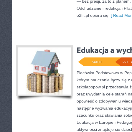
— bez presji, za to z planem.
Odchudzanie i redukcja i Pila
o2fit.pl opiera się
[ Read Mor
ADMIN
LUT - 
Placówka Podstawowa w Popo
którym nauczanie łączy się 
szkolapopow.pl przedstawia ż
oraz uwydatnia cele starań nau
opowieść o zdobywaniu wiedz
następne wyzwania edukacyj
szacunku oraz stawiania sobi
Edukacja w Europie i Pedago
aktywności znajduje się dziec