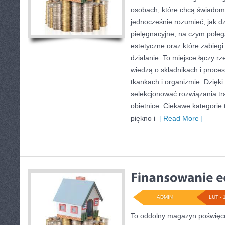
osobach, które chcą świadomi
jednocześnie rozumieć, jak dz
pielęgnacyjne, na czym pole
estetyczne oraz które zabieg
działanie. To miejsce łączy r
wiedzą o składnikach i proce
tkankach i organizmie. Dzięki
selekcjonować rozwiązania tra
obietnice. Ciekawe kategorie t
piękno i
[ Read More ]
ADMIN
LUT - 
To oddolny magazyn poświęco