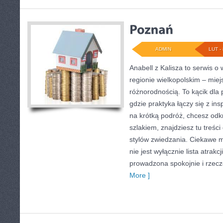
ADMIN
LUT - 
Anabell z Kalisza to serwis 
regionie wielkopolskim – miej
różnorodnością. To kącik dla
gdzie praktyka łączy się z ins
na krótką podróż, chcesz odk
szlakiem, znajdziesz tu treś
stylów zwiedzania. Ciekawe mi
nie jest wyłącznie lista atrakc
prowadzona spokojnie i rzec
More ]