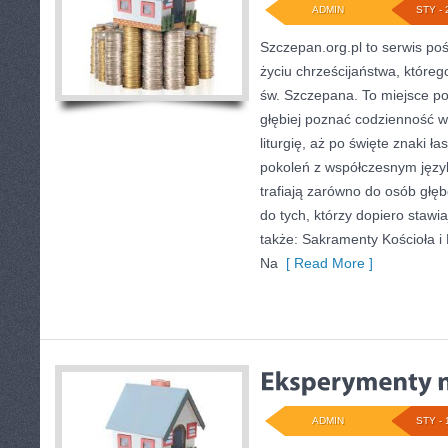
ADMIN
STY - 
Szczepan.org.pl to serwis p
życiu chrześcijaństwa, któreg
św. Szczepana. To miejsce po
głębiej poznać codzienność wi
liturgię, aż po święte znaki ł
pokoleń z współczesnym język
trafiają zarówno do osób głę
do tych, którzy dopiero stawi
także: Sakramenty Kościoła i 
Na
[ Read More ]
ADMIN
STY - 