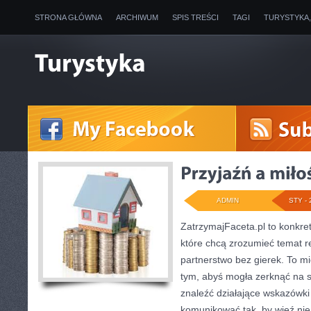
STRONA GŁÓWNA
ARCHIWUM
SPIS TREŚCI
TAGI
TURYSTYKA
ADMIN
STY - 
ZatrzymajFaceta.pl to konkret
które chcą zrozumieć temat r
partnerstwo bez gierek. To m
tym, abyś mogła zerknąć na s
znaleźć działające wskazówki
komunikować tak, by więź nie 