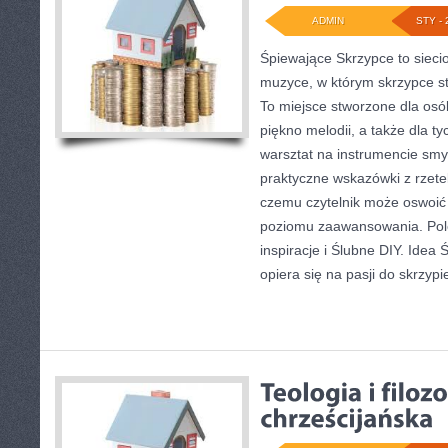
ADMIN
STY - 
Śpiewające Skrzypce to sieci
muzyce, w którym skrzypce st
To miejsce stworzone dla osó
piękno melodii, a także dla t
warsztat na instrumencie sm
praktyczne wskazówki z rzetel
czemu czytelnik może oswoić 
poziomu zaawansowania. Pole
inspiracje i Ślubne DIY. Idea
opiera się na pasji do skrzypi