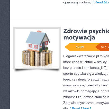
opiera się na tym,
[ Read Mor
ADMIN
STY - 
Bieganiewwarszawie.pl to ko
które chcą truchtać w stolicy 
bez chaosu i bez kontuzji. To
sportu spotyka się z wiedzą t
tego, czy dopiero zaczynasz 
masz za sobą dziesiątki treni
wskazówki pomagające popra
zdrowie i zbudować stabilną 
Zdrowie psychiczne i motywacj
dla
[ Read More ]