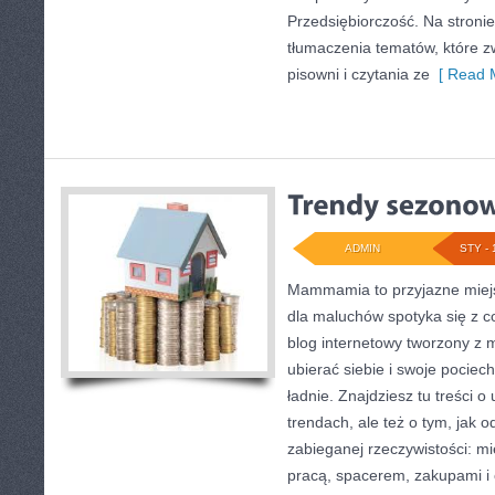
Przedsiębiorczość. Na stroni
tłumaczenia tematów, które zw
pisowni i czytania ze
[ Read M
ADMIN
STY - 
Mammamia to przyjazne miejs
dla maluchów spotyka się z c
blog internetowy tworzony z m
ubierać siebie i swoje pociec
ładnie. Znajdziesz tu treści o
trendach, ale też o tym, jak o
zabieganej rzeczywistości: m
pracą, spacerem, zakupami i c