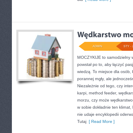
ADMIN
STY - 
MOCZYKIJE to samodzielny wo
powstał po to, aby łączyć pa
wiedzą. To miejsce dla osób,
porannej mgły, ale jednocześn
Niezależnie od tego, czy inte
karpi, method feeder, wędka
morzu, czy może wędkarstw
w sobie dokładnie ten klimat,
nie udaje encyklopedii oderwa
Tutaj
[ Read More ]