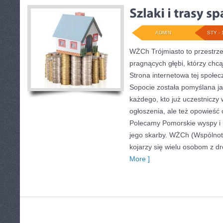
ADMIN
STY - 
WŻCh Trójmiasto to przestrze
pragnących głębi, którzy chcą
Strona internetowa tej społe
Sopocie została pomyślana j
każdego, kto już uczestniczy 
ogłoszenia, ale też opowieść o
Polecamy Pomorskie wyspy i p
jego skarby. WŻCh (Wspólnot
kojarzy się wielu osobom z d
More ]