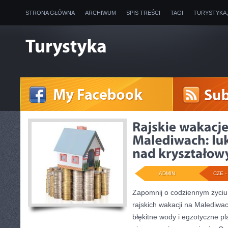
STRONA GŁÓWNA
ARCHIWUM
SPIS TREŚCI
TAGI
TURYSTYKA
ADMIN
CZE - 
Zapomnij o codziennym życiu 
rajskich wakacji na Malediw
błękitne wody i egzotyczne pl