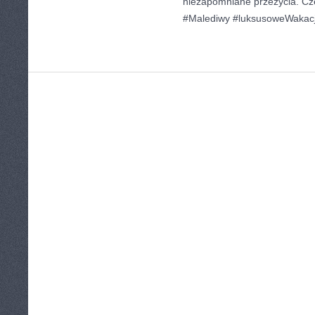
niezapomniane przeżycia. Cze
#Malediwy #luksusoweWakac