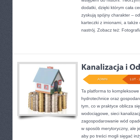
wstępem do historii. Tworzym
dodatki, dzięki którym cała c
zyskują spójny charakter – o
karteczki z imionami, a takż
nastrój. Zobacz też: Fotografi
ADMIN
LUT - 
Ta platforma to kompleksowe
hydrotechnice oraz gospodarc
tym, co w praktyce oblicza si
wodociągowe, sieci kanalizacji
zagospodarowanie wód opado
w sposób merytoryczny, ale j
aby po treści mogli sięgać in