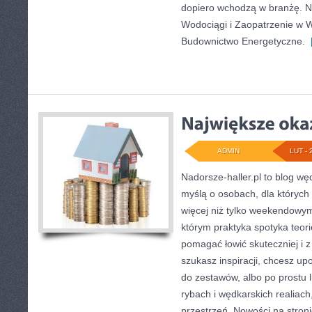
dopiero wchodzą w branżę. No
Wodociągi i Zaopatrzenie w
Budownictwo Energetyczne.
[
ADMIN
LUT - 
Nadorsze-haller.pl to blog węd
myślą o osobach, dla których
więcej niż tylko weekendowym
którym praktyka spotyka teori
pomagać łowić skuteczniej i z 
szukasz inspiracji, chcesz u
do zestawów, albo po prostu l
rybach i wędkarskich realiach
przestrzeń. Nowości na stronie