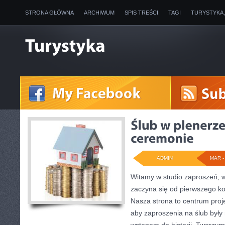
STRONA GŁÓWNA
ARCHIWUM
SPIS TREŚCI
TAGI
TURYSTYKA
ADMIN
MAR - 
Witamy w studio zaproszeń, w 
zaczyna się od pierwszego ko
Nasza strona to centrum proje
aby zaproszenia na ślub były n