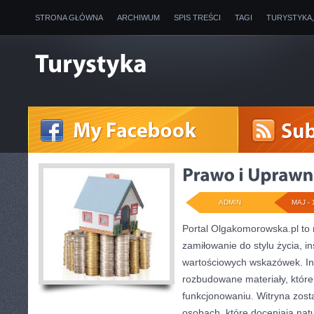
STRONA GŁÓWNA
ARCHIWUM
SPIS TREŚCI
TAGI
TURYSTYKA
ADMIN
MAJ - 
Portal Olgakomorowska.pl to 
zamiłowanie do stylu życia, ins
wartościowych wskazówek. Int
rozbudowane materiały, które
funkcjonowaniu. Witryna zost
osobach, które doceniają nat