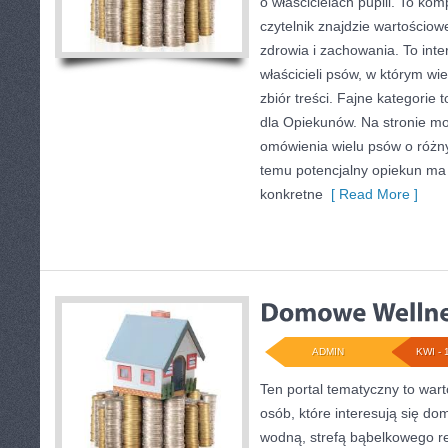
o właścicielach pupili. To k
czytelnik znajdzie wartościow
zdrowia i zachowania. To int
właścicieli psów, w którym wi
zbiór treści. Fajne kategorie 
dla Opiekunów. Na stronie m
omówienia wielu psów o różn
temu potencjalny opiekun ma 
konkretne
[ Read More ]
ADMIN
KWI - 
Ten portal tematyczny to wart
osób, które interesują się d
wodną, strefą bąbelkowego r