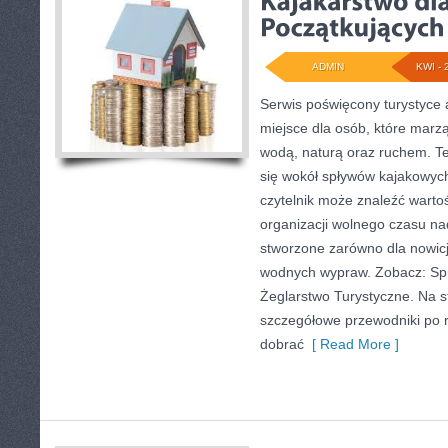
ADMIN
KWI - 
Serwis poświęcony turystyce 
miejsce dla osób, które marz
wodą, naturą oraz ruchem. T
się wokół spływów kajakowyc
czytelnik może znaleźć wart
organizacji wolnego czasu na
stworzone zarówno dla nowicju
wodnych wypraw. Zobacz: Spr
Żeglarstwo Turystyczne. Na s
szczegółowe przewodniki po 
dobrać
[ Read More ]