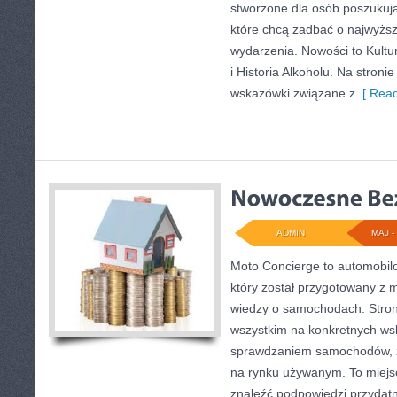
stworzone dla osób poszukują
które chcą zadbać o najwyżs
wydarzenia. Nowości to Kultura
i Historia Alkoholu. Na stron
wskazówki związane z
[ Read
ADMIN
MAJ - 
Moto Concierge to automobil
który został przygotowany z 
wiedzy o samochodach. Stron
wszystkim na konkretnych w
sprawdzaniem samochodów, z
na rynku używanym. To miejs
znaleźć podpowiedzi przyda