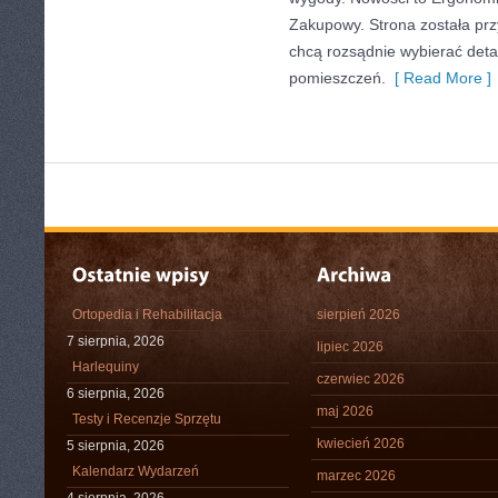
Zakupowy. Strona została prz
chcą rozsądnie wybierać deta
pomieszczeń.
[ Read More ]
Ortopedia i Rehabilitacja
sierpień 2026
7 sierpnia, 2026
lipiec 2026
Harlequiny
czerwiec 2026
6 sierpnia, 2026
maj 2026
Testy i Recenzje Sprzętu
kwiecień 2026
5 sierpnia, 2026
Kalendarz Wydarzeń
marzec 2026