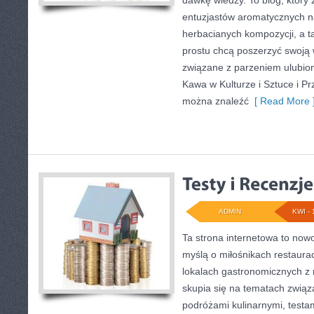
dawkę wiedzy. To blog, który 
entuzjastów aromatycznych 
herbacianych kompozycji, a ta
prostu chcą poszerzyć swoją 
związane z parzeniem ulubio
Kawa w Kulturze i Sztuce i P
można znaleźć
[ Read More 
ADMIN
KWI - 
Ta strona internetowa to now
myślą o miłośnikach restauracj
lokalach gastronomicznych z 
skupia się na tematach związ
podróżami kulinarnymi, testam