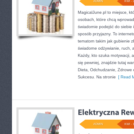
ADMIN
KWI - 
MagicalJune.pl to miejsce, kt
osobach, które chcą wprowadz
świadomie podejść do siebie i
sposób przyjazny. To intern
tematom takim jak gubienie 
świadome odżywianie, ruch, 
Każdy, kto szuka motywacji, aby
się pewniej, znajdzie tutaj wa
Dieta, Odchudzanie, Zdrowe o
Sukcesu. Na stronie
[ Read M
ADMIN
KWI - 