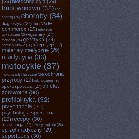
(29)
biotechnologia
(29)
budownictwo
(32)
car
choroby
(34)
sharing
(26)
e-
diagnostyka
(27)
dieta
(26)
commerce
(29)
edukacja
egzaminy
(27)
turystyczna
(26)
genetyka
(29)
farmacja
(26)
korepetycje
(27)
hotele butikowe
(26)
materiały medyczne
(29)
medycyna
(33)
motocykle
(37)
ochrona
motoryzacja klasyczna
(26)
przyrody
(29)
odchudzanie
(26)
opieka
opieka społeczna
(27)
zdrowotna
(30)
profilaktyka
(32)
przychodnia
(30)
psychologia społeczna
recepty
(30)
(29)
rehabilitacja
(27)
rowery miejskie
(26)
sprzęt medyczny
(29)
superfoods
(30)