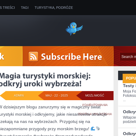
IS TREŚCI
TAGI
TURYSTYKA, PODRÓŻE
POP
Testy 
Moja Fo
Fotoksi
ADMIN
MAJ - 22 - 2025
MOŻLIWOŚĆ
...
MAGIA
KOMENTOWANIA
W dzisiejszym blogu zanurzymy się w magiczny świat
Odkryw
turystyki morskiej i odkryjemy, jakie niesamowite atrakcje
TURYSTYKI
ZOSTAŁA WYŁĄCZONA
Witajcie
czekają na nas na wybrzeżach. Przygotuj się na
podzieli
MORSKIEJ:
niezapomniane przygody przy morskim brzegu!
ODKRYJ
Odkry