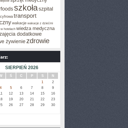
sprzęt medyczny
iejskie
szkoła
rfoods
szpital
transport
 cyfrowa
iczny
wakacje
wakacje z dziećmi
wiedza medyczna
 w hotelach
zajęcia dodatkowe
zdrowie
we żywienie
SIERPIEŃ 2026
W
Ś
C
P
S
N
1
2
4
5
6
7
8
9
11
12
13
14
15
16
18
19
20
21
22
23
25
26
27
28
29
30