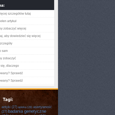
ięcej szczegółów tutaj
ełen artykuł
aby zobaczyć więcej
utaj, aby dowiedzieć się więcej
zczegóły
o sam
by zobaczyć
się, dlaczego
gowany? Sprawdź
gowany? Sprawdź
antyki
(27)
asertywność
apteka
(26)
badania genetyczne
(27)