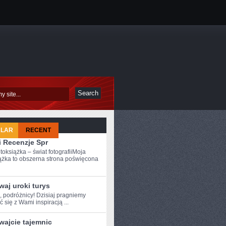
ULAR
RECENT
i Recenzje Spr
toksiążka – świat fotografiiMoja
ążka to obszerna strona poświęcona
aj uroki turys
, ⁣podróżnicy! Dzisiaj pragniemy
ć się z Wami inspiracją⁢ ...
wajcie tajemnic