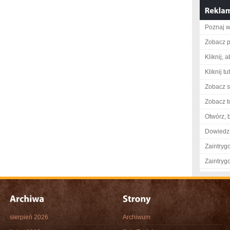
Poznaj w
Zobacz p
Kliknij, 
Kliknij t
Zobacz s
Zobacz t
Otwórz, 
Dowiedz 
Zaintry
Zaintry
sierpień 2026
Archiwum