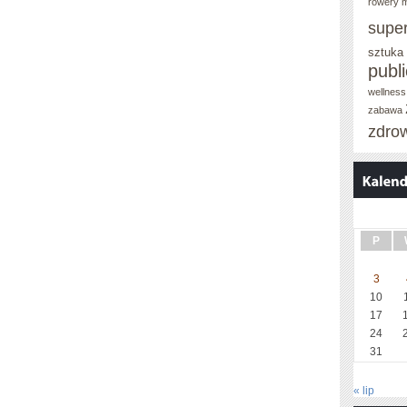
POLSKIM
rowery m
supe
RAJU
sztuka
publ
wellness
zabawa
zdro
P
3
10
17
24
31
« lip