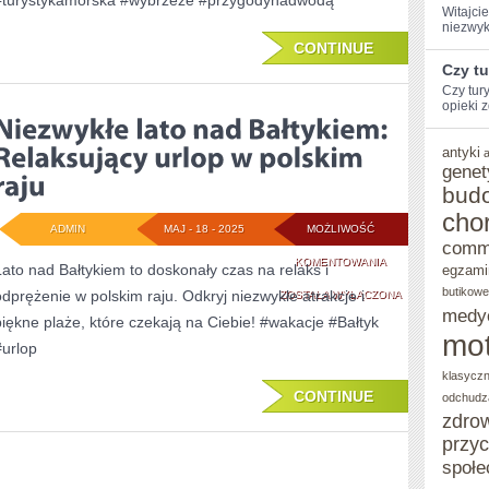
#turystykamorska #wybrzeże #przygodynadwodą
Witajcie
UROKI
niezwyk
CONTINUE
WYBRZEŻA!
Czy t
Czy tur
opieki z
antyki
genet
bud
cho
ADMIN
MAJ - 18 - 2025
MOŻLIWOŚĆ
comm
NIEZWYKŁE
KOMENTOWANIA
Lato nad Bałtykiem to doskonały czas na relaks i
egzami
butikowe
odprężenie w polskim raju. Odkryj niezwykłe atrakcje i
LATO
ZOSTAŁA WYŁĄCZONA
medy
piękne plaże, które czekają na Ciebie! #wakacje #Bałtyk
NAD
mot
#urlop
BAŁTYKIEM:
klasycz
RELAKSUJĄCY
CONTINUE
odchudz
zdro
URLOP
przy
W
społe