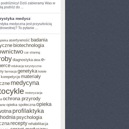
 podróżnicy!⁢ Dziś ⁤zabieramy ⁢Was‍ w
łą podróż do ...
urystyka medycz
ystyka medyczna jest przyszłością
drowotnej?⁣ To pytanie ...
badania
asertywność
apteka
yczne
biotechnologia
ownictwo
car sharing
roby
e-
diagnostyka
dieta
erce
edukacja turystyczna
genetyka
ny
farmacja
hotele
materiały
korepetycje
medycyna
czne
ocykle
motoryzacja
ochrona przyrody
na
opieka
opieka społeczna
anie
profilaktyka
wotna
chodnia
psychologia
recepty
czna
rehabilitacja