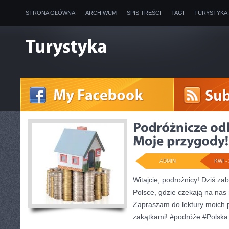
STRONA GŁÓWNA
ARCHIWUM
SPIS TREŚCI
TAGI
TURYSTYKA
ADMIN
KWI - 
Witajcie, podrożnicy! Dziś z
Polsce, gdzie czekają na nas
Zapraszam do lektury moich p
zakątkami! #podróże #Polska