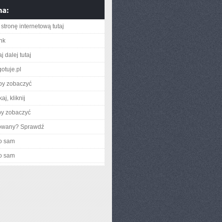
stronę internetową tutaj
ink
j dalej tutaj
otuje.pl
aby zobaczyć
aj, kliknij
by zobaczyć
gowany? Sprawdź
o sam
o sam