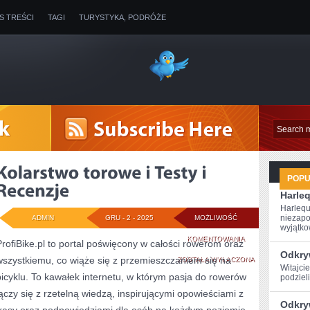
IS TREŚCI
TAGI
TURYSTYKA, PODRÓŻE
POP
Harle
Harlequ
niezapo
ADMIN
GRU - 2 - 2025
MOŻLIWOŚĆ
wyjątkow
KOLARSTWO
KOMENTOWANIA
ProfiBike.pl to portal poświęcony w całości rowerom oraz
Odkryw
wszystkiemu, co wiąże się z przemieszczaniem się na
TOROWE
ZOSTAŁA WYŁĄCZONA
Witajcie
bicyklu. To kawałek internetu, w którym pasja do rowerów
podzieli
I
łączy się z rzetelną wiedzą, inspirującymi opowieściami z
TESTY
Odkry