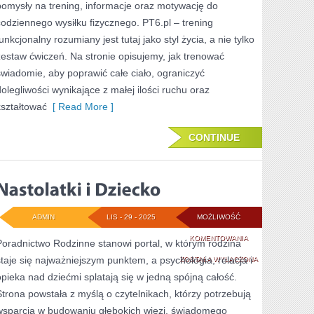
pomysły na trening, informacje oraz motywację do
I
codziennego wysiłku fizycznego. PT6.pl – trening
unkcjonalny rozumiany jest tutaj jako styl życia, a nie tylko
MOTYWACJA
zestaw ćwiczeń. Na stronie opisujemy, jak trenować
MUZYKĄ
świadomie, aby poprawić całe ciało, ograniczyć
dolegliwości wynikające z małej ilości ruchu oraz
kształtować
[ Read More ]
CONTINUE
ADMIN
LIS - 29 - 2025
MOŻLIWOŚĆ
NASTOLATKI
KOMENTOWANIA
Poradnictwo Rodzinne stanowi portal, w którym rodzina
staje się najważniejszym punktem, a psychologia, relacja i
I
ZOSTAŁA WYŁĄCZONA
opieka nad dziećmi splatają się w jedną spójną całość.
DZIECKO
Strona powstała z myślą o czytelnikach, którzy potrzebują
wsparcia w budowaniu głębokich więzi, świadomego