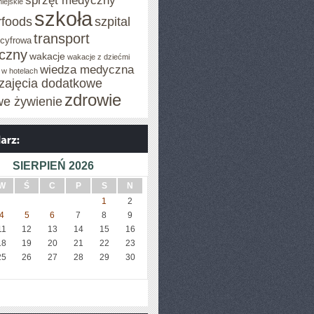
sprzęt medyczny
iejskie
szkoła
rfoods
szpital
transport
 cyfrowa
iczny
wakacje
wakacje z dziećmi
wiedza medyczna
 w hotelach
zajęcia dodatkowe
zdrowie
we żywienie
SIERPIEŃ 2026
W
Ś
C
P
S
N
1
2
4
5
6
7
8
9
11
12
13
14
15
16
18
19
20
21
22
23
25
26
27
28
29
30