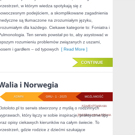
przestrzeń, w którym wiedza spotykają się z
ESTETYCZNA
nowoczesnym podejściem, a skomplikowane zagadnienia
medyczne są tłumaczone na zrozumiałym języku,
zrozumiałym dla każdego. Ciekawe kategorie to: Foniatra i
Pulmonologia. Ten serwis powstał po to, aby asystować w
lepszym rozumieniu problemów związanych z uszami,
nosem i gardłem – od typowych
[ Read More ]
CONTINUE
ADMIN
GRU - 1 - 2025
MOŻLIWOŚĆ
WALIA
KOMENTOWANIA
Zlotoloto.pl to serwis stworzony z myślą o rodzinnych
wyprawach, który łączy w sobie inspiracje, praktyczne tipy
I
ZOSTAŁA WYŁĄCZONA
oraz opisy ciekawych kierunków na całym świecie. To
NORWEGIA
przestrzeń, gdzie rodzice z dziećmi szukające