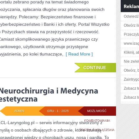
portalu zebrano porady na temat świadomego
I
pożyczania, spłacania długów oraz planowania swoich
FINANSOWA
pieniędzy. Polecamy: Bezpieczeństwo finansowe i
Odwiedź 
cyberbezpieczeństwo i Banki i ich oferty. Portal Wszystko
NIEZALEŻNOŚĆ
Otwórz l
o Pożyczkach stawia na przejrzystość i rzeczowość.
I
Przeczyta
Zamiast skomplikowanego języka prawniczego czy
FIRE
www.izag
bankowego, użytkownik otrzymuje przystępne
(FINANCIAL
Kliknij, 
wyjaśnienia, po kolei tłumaczące,
[ Read More ]
INDEPENDENCE,
Nie zwlek
CONTINUE
RETIRE
Otwórz, 
Zaintry
EARLY)
Zobacz t
Zobacz t
ADMIN
GRU - 1 - 2025
MOŻLIWOŚĆ
NEUROCHIRURGIA
KOMENTOWANIA
LCL-Laryngolog.pl – serwis informacyjny stworzony z
myślą o osobach dbających o zdrowie, które szukają
I
ZOSTAŁA WYŁĄCZONA
sprawdzonej wiedzy o chorobach uszu, nosa i gardła. To
MEDYCYNA