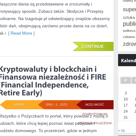
rowery m
NABIAŁ
klasyczne dania są przedstawiane w zrozumiały i
supe
motywujący sposób. Zobacz także: Słodycze i Przepisy
DIY
sztuka
kulinarne. Na Izagotuje.pl odwiedzający znajdzie obszerny
I
publ
zbiór dań, obejmującą zarówno proste dania na co dzień,
EKSPERYMENTY
wellness
ak i
[ Read More ]
zabawa
KULINARNE
zdro
CONTINUE
P
3
10
ADMIN
GRU - 1 - 2025
MOŻLIWOŚĆ
17
24
KRYPTOWALUTY
KOMENTOWANIA
Wszystko o Pożyczkach to portal, który powstał z myślą o
31
ludziach, które chcą lepiej poznać świat pożyczek i
I
ZOSTAŁA WYŁĄCZONA
budżetu domowego. To przestrzeń, gdzie w jednym
« lip
BLOCKCHAIN