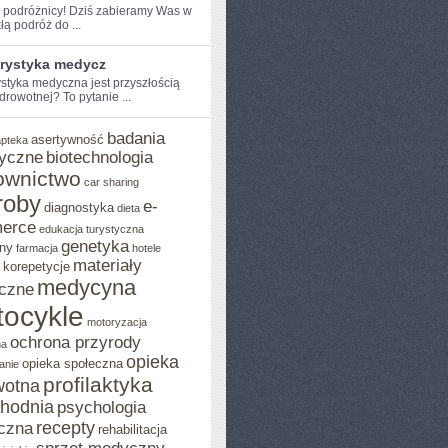
 podróżnicy!⁢ Dziś ⁤zabieramy ⁢Was‍ w
łą podróż do ...
urystyka medycz
ystyka medyczna jest przyszłością
drowotnej?⁣ To pytanie ...
badania
asertywność
apteka
yczne
biotechnologia
ownictwo
car sharing
roby
e-
diagnostyka
dieta
erce
edukacja turystyczna
genetyka
ny
farmacja
hotele
materiały
korepetycje
medycyna
czne
ocykle
motoryzacja
ochrona przyrody
na
opieka
opieka społeczna
anie
profilaktyka
wotna
chodnia
psychologia
recepty
czna
rehabilitacja