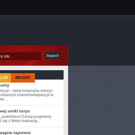
ULAR
RECENT
quiny
iny.pl – świat romansów, emocji i
mnianych historiiHarlequiny.pl to
e ...
aj uroki turys
, ⁣podróżnicy! Dzisiaj pragniemy
ć się z Wami inspiracją⁢ ...
wajcie tajemnic