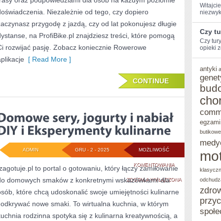
trasy oraz podpowiedziami dla osób na każdym poziomie
Witajcie
I
doświadczenia. Niezależnie od tego, czy dopiero
niezwyk
zaczynasz przygodę z jazdą, czy od lat pokonujesz długie
RECENZJE
Czy t
dystanse, na ProfiBike.pl znajdziesz treści, które pomogą
Czy tur
Ci rozwijać pasję. Zobacz koniecznie Rowerowe
opieki z
aplikacje
[ Read More ]
antyki
genet
CONTINUE
bud
cho
comm
egzami
butikowe
medy
ADMIN
GRU - 2 - 2025
MOŻLIWOŚĆ
mot
DOMOWE
KOMENTOWANIA
Izagotuje.pl to portal o gotowaniu, który łączy zamiłowanie
klasycz
do domowych smaków z konkretnymi wskazówkami dla
SERY,
ZOSTAŁA WYŁĄCZONA
odchudz
zdro
osób, które chcą udoskonalić swoje umiejętności kulinarne
JOGURTY
przy
i odkrywać nowe smaki. To wirtualna kuchnia, w którym
I
społe
kuchnia rodzinna spotyka się z kulinarna kreatywnością, a