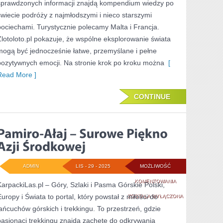
sprawdzonych informacji znajdą kompendium wiedzy po
świecie podróży z najmłodszymi i nieco starszymi
pociechami. Turystycznie polecamy Malta i Francja.
Zlotoloto.pl pokazuje, że wspólne eksplorowanie świata
mogą być jednocześnie łatwe, przemyślane i pełne
pozytywnych emocji. Na stronie krok po kroku można
[
Read More ]
CONTINUE
ADMIN
LIS - 29 - 2025
MOŻLIWOŚĆ
PAMIRO-
KOMENTOWANIA
KarpackiLas.pl – Góry, Szlaki i Pasma Górskie Polski,
Europy i Świata to portal, który powstał z miłości do
AŁAJ
ZOSTAŁA WYŁĄCZONA
łańcuchów górskich i trekkingu. To przestrzeń, gdzie
–
pasjonaci trekkingu znajdą zachętę do odkrywania