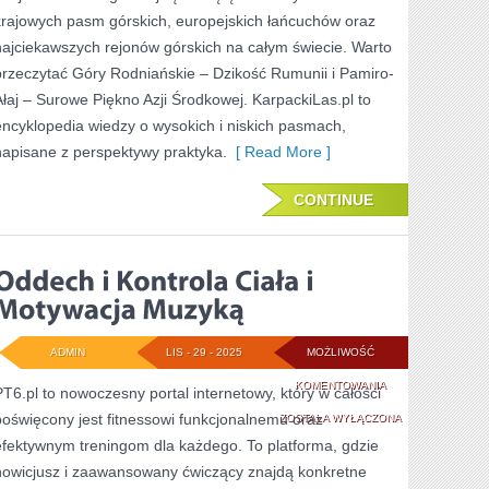
SUROWE
krajowych pasm górskich, europejskich łańcuchów oraz
PIĘKNO
najciekawszych rejonów górskich na całym świecie. Warto
przeczytać Góry Rodniańskie – Dzikość Rumunii i Pamiro-
AZJI
Ałaj – Surowe Piękno Azji Środkowej. KarpackiLas.pl to
ŚRODKOWEJ
encyklopedia wiedzy o wysokich i niskich pasmach,
napisane z perspektywy praktyka.
[ Read More ]
CONTINUE
ADMIN
LIS - 29 - 2025
MOŻLIWOŚĆ
ODDECH
KOMENTOWANIA
PT6.pl to nowoczesny portal internetowy, który w całości
poświęcony jest fitnessowi funkcjonalnemu oraz
I
ZOSTAŁA WYŁĄCZONA
efektywnym treningom dla każdego. To platforma, gdzie
KONTROLA
nowicjusz i zaawansowany ćwiczący znajdą konkretne
CIAŁA