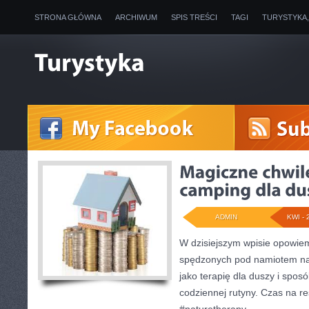
STRONA GŁÓWNA
ARCHIWUM
SPIS TREŚCI
TAGI
TURYSTYKA
ADMIN
KWI - 
W dzisiejszym wpisie opowie
spędzonych pod namiotem na
jako terapię dla duszy i spos
codziennej rutyny. Czas na r