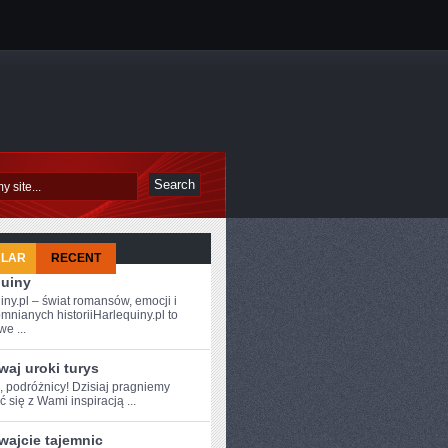
ULAR
RECENT
quiny
iny.pl – świat romansów, emocji i
mnianych historiiHarlequiny.pl to
e ...
aj uroki turys
, ⁣podróżnicy! Dzisiaj pragniemy
ć się z Wami inspiracją⁢ ...
wajcie tajemnic