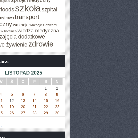
sprzęt medyczny
iejskie
szkoła
rfoods
szpital
transport
 cyfrowa
iczny
wakacje
wakacje z dziećmi
wiedza medyczna
 w hotelach
zajęcia dodatkowe
zdrowie
we żywienie
LISTOPAD 2025
W
Ś
C
P
S
N
1
2
4
5
6
7
8
9
11
12
13
14
15
16
18
19
20
21
22
23
25
26
27
28
29
30
 »