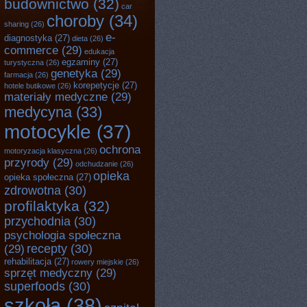
budownictwo
(32)
car
choroby
(34)
sharing
(26)
e-
diagnostyka
(27)
dieta
(26)
commerce
(29)
edukacja
egzaminy
(27)
turystyczna
(26)
genetyka
(29)
farmacja
(26)
korepetycje
(27)
hotele butikowe
(26)
materiały medyczne
(29)
medycyna
(33)
motocykle
(37)
ochrona
motoryzacja klasyczna
(26)
przyrody
(29)
odchudzanie
(26)
opieka
opieka społeczna
(27)
zdrowotna
(30)
profilaktyka
(32)
przychodnia
(30)
psychologia społeczna
recepty
(30)
(29)
rehabilitacja
(27)
rowery miejskie
(26)
sprzęt medyczny
(29)
superfoods
(30)
szkoła
(38)