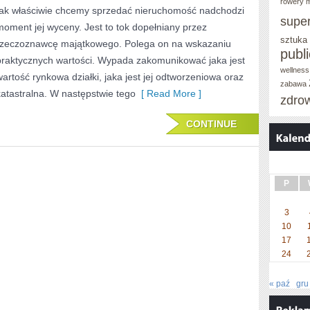
NA
rowery m
tak właściwie chcemy sprzedać nieruchomość nadchodzi
supe
NAJEM
moment jej wyceny. Jest to tok dopełniany przez
sztuka
rzeczoznawcę majątkowego. Polega on na wskazaniu
CZY
publ
praktycznych wartości. Wypada zakomunikować jaka jest
TEŻ
wellness
wartość rynkowa działki, jaka jest jej odtworzeniowa oraz
SPRZEDAŻ
zabawa
katastralna. W następstwie tego
[ Read More ]
zdro
CONTINUE
P
3
10
17
24
« paź
gru