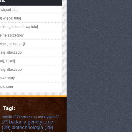
więcej tutaj
j więcej tutaj
stronę internetową tutaj
ełne szczegóły
ięcej informacji
się, dlaczego
aj, kliknij
się, dlaczego
owe fakty
teplo.com
antyki
(27)
asertywność
apteka
(26)
badania genetyczne
(27)
(29)
biotechnologia
(29)