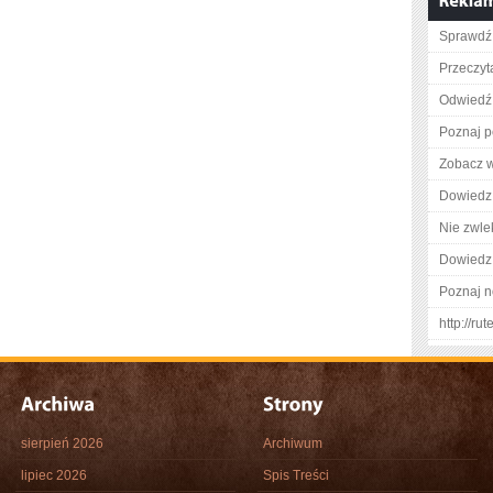
Sprawdź 
Przeczyta
Odwiedź 
Poznaj p
Zobacz w
Dowiedz 
Nie zwlek
Dowiedz 
Poznaj n
http://ru
sierpień 2026
Archiwum
lipiec 2026
Spis Treści