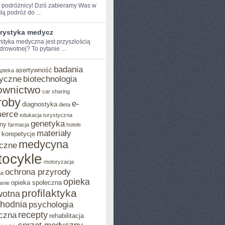
 podróżnicy!⁢ Dziś ⁤zabieramy ⁢Was‍ w
łą podróż do ...
urystyka medycz
ystyka medyczna jest przyszłością
drowotnej?⁣ To pytanie ...
badania
asertywność
apteka
yczne
biotechnologia
ownictwo
car sharing
roby
e-
diagnostyka
dieta
erce
edukacja turystyczna
genetyka
ny
farmacja
hotele
materiały
korepetycje
medycyna
czne
ocykle
motoryzacja
ochrona przyrody
na
opieka
opieka społeczna
anie
profilaktyka
wotna
chodnia
psychologia
H
recepty
czna
rehabilitacja