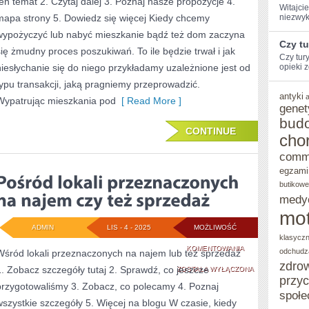
ten temat 2. Czytaj dalej 3. Poznaj nasze propozycje 4.
NA
Witajcie
mapa strony 5. Dowiedz się więcej Kiedy chcemy
niezwyk
LOKALNYM
wypożyczyć lub nabyć mieszkanie bądź też dom zaczyna
Czy t
RYNKU
się żmudny proces poszukiwań. To ile będzie trwał i jak
Czy tur
niesłychanie się do niego przykładamy uzależnione jest od
JEST
opieki z
typu transakcji, jaką pragniemy przeprowadzić.
KOLOSALNA
antyki
Wypatrując mieszkania pod
[ Read More ]
genet
bud
CONTINUE
cho
comm
egzami
butikowe
medy
mot
ADMIN
LIS - 4 - 2025
MOŻLIWOŚĆ
klasycz
POŚRÓD
KOMENTOWANIA
odchudz
Wśród lokali przeznaczonych na najem lub też sprzedaż
zdro
1. Zobacz szczegóły tutaj 2. Sprawdź, co jeszcze
LOKALI
ZOSTAŁA WYŁĄCZONA
przy
przygotowaliśmy 3. Zobacz, co polecamy 4. Poznaj
PRZEZNACZONYC
społe
wszystkie szczegóły 5. Więcej na blogu W czasie, kiedy