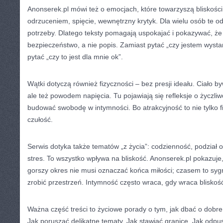
Anonserek.pl mówi też o emocjach, które towarzyszą bliskości
odrzuceniem, spięcie, wewnętrzny krytyk. Dla wielu osób te od
potrzeby. Dlatego teksty pomagają uspokajać i pokazywać, że 
bezpieczeństwo, a nie popis. Zamiast pytać „czy jestem wystar
pytać „czy to jest dla mnie ok”.
Wątki dotyczą również fizyczności – bez presji ideału. Ciało 
ale też powodem napięcia. Tu pojawiają się refleksje o życzliwoś
budować swobodę w intymności. Bo atrakcyjność to nie tylko f
czułość.
Serwis dotyka także tematów „z życia”: codzienność, podział
stres. To wszystko wpływa na bliskość. Anonserek.pl pokazuje
gorszy okres nie musi oznaczać końca miłości; czasem to syg
zrobić przestrzeń. Intymność często wraca, gdy wraca blisko
Ważna część treści to życiowe porady o tym, jak dbać o dobre 
Jak poruszać delikatne tematy. Jak stawiać granice. Jak odpus