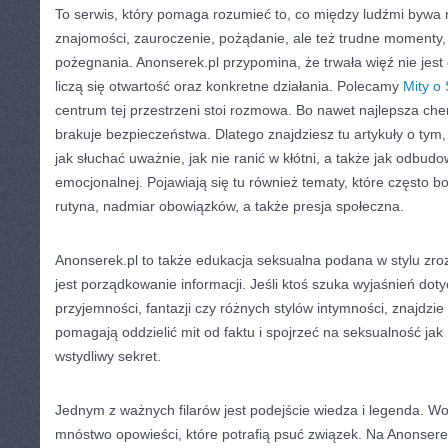
To serwis, który pomaga rozumieć to, co między ludźmi bywa n
znajomości, zauroczenie, pożądanie, ale też trudne momenty, 
pożegnania. Anonserek.pl przypomina, że trwała więź nie jest 
liczą się otwartość oraz konkretne działania. Polecamy
Mity o
centrum tej przestrzeni stoi rozmowa. Bo nawet najlepsza chem
brakuje bezpieczeństwa. Dlatego znajdziesz tu artykuły o tym
jak słuchać uważnie, jak nie ranić w kłótni, a także jak odbu
emocjonalnej. Pojawiają się tu również tematy, które często bolą
rutyna, nadmiar obowiązków, a także presja społeczna.
Anonserek.pl to także edukacja seksualna podana w stylu zr
jest porządkowanie informacji. Jeśli ktoś szuka wyjaśnień dotyc
przyjemności, fantazji czy różnych stylów intymności, znajdzie 
pomagają oddzielić mit od faktu i spojrzeć na seksualność jak
wstydliwy sekret.
Jednym z ważnych filarów jest podejście wiedza i legenda. Wo
mnóstwo opowieści, które potrafią psuć związek. Na Anonserek