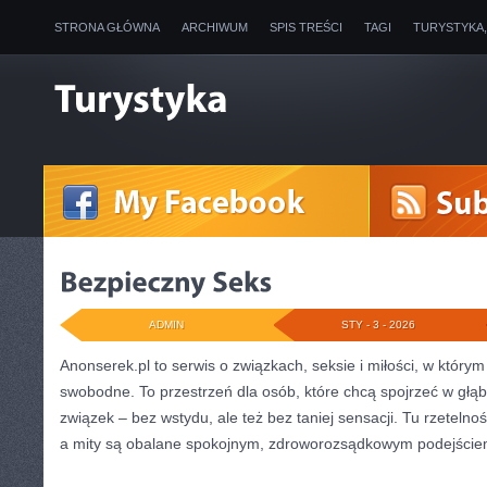
STRONA GŁÓWNA
ARCHIWUM
SPIS TREŚCI
TAGI
TURYSTYKA
ADMIN
STY - 3 - 2026
Anonserek.pl to serwis o związkach, seksie i miłości, w który
swobodne. To przestrzeń dla osób, które chcą spojrzeć w głąb
związek – bez wstydu, ale też bez taniej sensacji. Tu rzetelno
a mity są obalane spokojnym, zdroworozsądkowym podejście