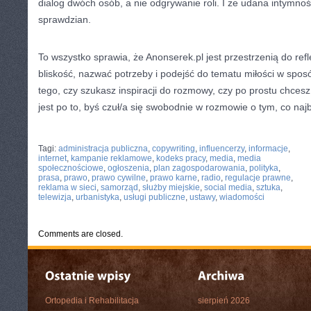
dialog dwóch osób, a nie odgrywanie roli. I że udana intymnoś
sprawdzian.
To wszystko sprawia, że Anonserek.pl jest przestrzenią do ref
bliskość, nazwać potrzeby i podejść do tematu miłości w sposó
tego, czy szukasz inspiracji do rozmowy, czy po prostu chcesz
jest po to, byś czuł/a się swobodnie w rozmowie o tym, co najba
CATEGORIES:
TURYSTYKA, PODRÓŻE
Tagi:
administracja publiczna
,
copywriting
,
influencerzy
,
informacje
,
internet
,
kampanie reklamowe
,
kodeks pracy
,
media
,
media
społecznościowe
,
ogłoszenia
,
plan zagospodarowania
,
polityka
,
prasa
,
prawo
,
prawo cywilne
,
prawo karne
,
radio
,
regulacje prawne
,
reklama w sieci
,
samorząd
,
służby miejskie
,
social media
,
sztuka
,
telewizja
,
urbanistyka
,
usługi publiczne
,
ustawy
,
wiadomości
Comments are closed.
Ortopedia i Rehabilitacja
sierpień 2026