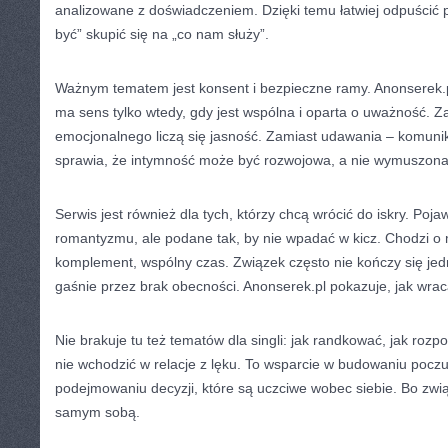
analizowane z doświadczeniem. Dzięki temu łatwiej odpuścić p
być” skupić się na „co nam służy”.
Ważnym tematem jest konsent i bezpieczne ramy. Anonserek.p
ma sens tylko wtedy, gdy jest wspólna i oparta o uważność. Z
emocjonalnego liczą się jasność. Zamiast udawania – komunik
sprawia, że intymność może być rozwojowa, a nie wymuszona
Serwis jest również dla tych, którzy chcą wrócić do iskry. Poja
romantyzmu, ale podane tak, by nie wpadać w kicz. Chodzi o m
komplement, wspólny czas. Związek często nie kończy się je
gaśnie przez brak obecności. Anonserek.pl pokazuje, jak wrac
Nie brakuje tu też tematów dla singli: jak randkować, jak rozp
nie wchodzić w relacje z lęku. To wsparcie w budowaniu poczu
podejmowaniu decyzji, które są uczciwe wobec siebie. Bo zwią
samym sobą.