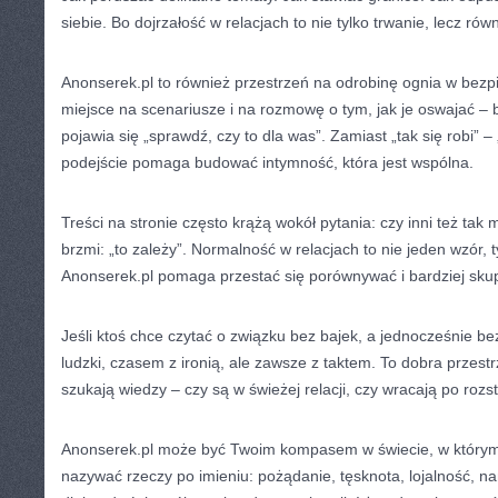
siebie. Bo dojrzałość w relacjach to nie tylko trwanie, lecz ró
Anonserek.pl to również przestrzeń na odrobinę ognia w bezp
miejsce na scenariusze i na rozmowę o tym, jak je oswajać – 
pojawia się „sprawdź, czy to dla was”. Zamiast „tak się robi” 
podejście pomaga budować intymność, która jest wspólna.
Treści na stronie często krążą wokół pytania: czy inni też tak
brzmi: „to zależy”. Normalność w relacjach to nie jeden wzór, 
Anonserek.pl pomaga przestać się porównywać i bardziej skup
Jeśli ktoś chce czytać o związku bez bajek, a jednocześnie be
ludzki, czasem z ironią, ale zawsze z taktem. To dobra przestr
szukają wiedzy – czy są w świeżej relacji, czy wracają po rozst
Anonserek.pl może być Twoim kompasem w świecie, w którym
nazywać rzeczy po imieniu: pożądanie, tęsknota, lojalność, na