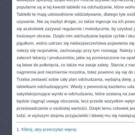
popularne są w tej kwestii tabletki na odchudzanie, które wol
Tabletki te mają udowodnione oddziaływanie, dlatego tyle osó
używanie. Nie są nazbyt drogie, co także ingeruje na ich powo
się aczkolwiek zażywać regularnie i metodycznie, by uzyskać j
treściwym okresie. Dzięki nim odchudzanie będzie rychłe i sku
pigułkom, wolno ustrzec się niebezpieczeństwa pojawienia się
należy się racjonalnie, zachowując przy tym rozwagę. Należy 
zaleceń lekarzy i producentów, jakie są pomieszczone na opak
są łatwe do połknięcia, co także ma swoje zalety. Starcie z na
nagminnie jest niezmiernie mozolna, toteż powinno się się do 
Trzeba zestawić sobie cały plan odchudzania, wydajną dietę, 
tabletkami odchudzającymi. Wtedy z pewnością każdemu uda 
satysfakcjonujące wyniki w odchudzaniu, które zostaną na za
będzie ciągnąć uwagę otoczenia, lecz przede wszystkim wpłyn
przeświadczenie o osobistej wartości. Dzięki temu człowiek jes
ludzi, w wyższym stopniu przyjacielski i łatwiej mu się nawiąz
1.
Kliknij, aby przeczytać więcej