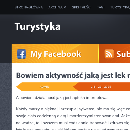
STRONA GŁÓWNA
ARCHIWUM
SPIS TREŚCI
TAGI
TURYSTYKA
ADMIN
LIS - 25 - 2025
Albowiem działalność jaką jest apteka internetowa
Każdy marzy o pięknej i szczupłej sylwetce, nie ma się więc co
swoje ciało codzienną dietą i morderczymi trenowaniami. Jeżel
na wadze, to i owszem musi codziennie trenować i zdrowo się 
łatwiejsze sposoby, dzięki którym można uzyskać wymarzoną 