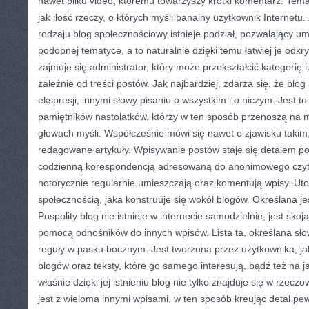
nawet pliku video, któremu towarzyszy krótki komentarz. Tema
jak ilość rzeczy, o których myśli banalny użytkownik Internetu
rodzaju blog społecznościowy istnieje podział, pozwalający um
podobnej tematyce, a to naturalnie dzięki temu łatwiej je od
zajmuje się administrator, który może przekształcić kategorię
zależnie od treści postów. Jak najbardziej, zdarza się, że blog
ekspresji, innymi słowy pisaniu o wszystkim i o niczym. Jest 
pamiętników nastolatków, którzy w ten sposób przenoszą na mo
głowach myśli. Współcześnie mówi się nawet o zjawisku takim, 
redagowane artykuły. Wpisywanie postów staje się detalem p
codzienną korespondencją adresowaną do anonimowego czyte
notorycznie regularnie umieszczają oraz komentują wpisy. U
społecznością, jaka konstruuje się wokół blogów. Określana j
Pospolity blog nie istnieje w internecie samodzielnie, jest sko
pomocą odnośników do innych wpisów. Lista ta, określana słow
reguły w pasku bocznym. Jest tworzona przez użytkownika, jak
blogów oraz teksty, które go samego interesują, bądź też na ja
właśnie dzięki jej istnieniu blog nie tylko znajduje się w rzeczo
jest z wieloma innymi wpisami, w ten sposób kreując detal pew