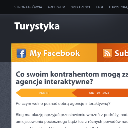
STRONA GŁÓWNA
ARCHIWUM
SPIS TREŚCI
TAGI
TURYSTYKA
ADMIN
SIE - 10 - 2025
Po czym wolno poznać dobrą agencję interaktywną?
Blog ma okazję sprzyjać przestawieniu wrażeń z podróży, nadz
umiejscowieniu pociesznego bądź też z różnych powodów nad