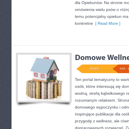
dla Opiekunów. Na stronie m
omówienia wielu psów o różn
temu potencjalny opiekun ma 
konkretne
[ Read More ]
ADMIN
KWI - 
Ten portal tematyczny to wart
osób, które interesują się d
wodną, strefą bąbelkowego r
rozumianym relaksem. Strona
domowego wypoczynku i odno
inspirujące publikacje dla os
przygodę z wellness, ale równ
dopracowanych rozwiązań. Zo