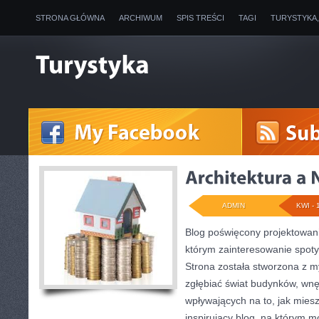
STRONA GŁÓWNA
ARCHIWUM
SPIS TREŚCI
TAGI
TURYSTYKA
ADMIN
KWI - 
Blog poświęcony projektowani
którym zainteresowanie spoty
Strona została stworzona z m
zgłębiać świat budynków, wnę
wpływających na to, jak mies
inspirujący blog, na którym 