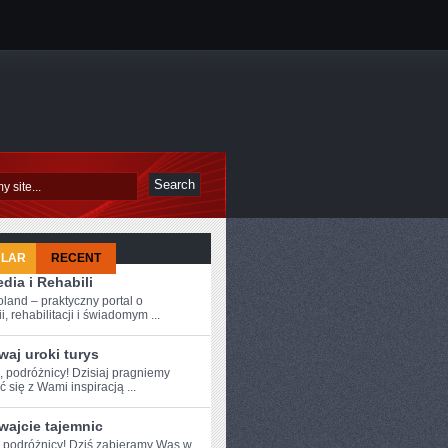
ULAR
RECENT
dia i Rehabili
oland – praktyczny portal o
i, rehabilitacji i świadomym ...
aj uroki turys
, ⁣podróżnicy! Dzisiaj pragniemy
ć się z Wami inspiracją⁢ ...
wajcie tajemnic
 podróżnicy!⁢ Dziś ⁤zabieramy ⁢Was‍ w