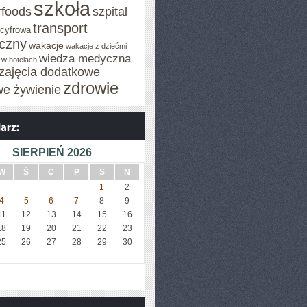
szkoła
rfoods
szpital
transport
 cyfrowa
iczny
wakacje
wakacje z dziećmi
wiedza medyczna
 w hotelach
zajęcia dodatkowe
zdrowie
we żywienie
SIERPIEŃ 2026
W
Ś
C
P
S
N
1
2
4
5
6
7
8
9
11
12
13
14
15
16
18
19
20
21
22
23
25
26
27
28
29
30