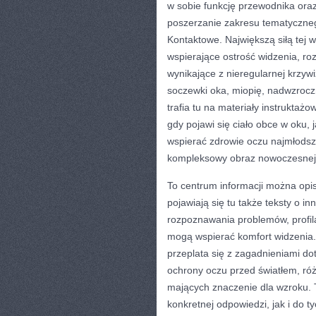
w sobie funkcję przewodnika oraz
poszerzanie zakresu tematyczn
Kontaktowe. Największą siłą tej 
wspierające ostrość widzenia, ro
wynikające z nieregularnej krzy
soczewki oka, miopię, nadwzrocz
trafia tu na materiały instruktażo
gdy pojawi się ciało obce w oku,
wspierać zdrowie oczu najmłodszy
kompleksowy obraz nowoczesnej p
To centrum informacji można op
pojawiają się tu także teksty o i
rozpoznawania problemów, profila
mogą wspierać komfort widzenia. 
przeplata się z zagadnieniami d
ochrony oczu przed światłem, r
mających znaczenie dla wzroku. T
konkretnej odpowiedzi, jak i do t