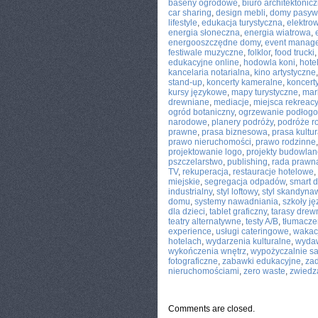
baseny ogrodowe
,
biuro architektonic
car sharing
,
design mebli
,
domy pasy
lifestyle
,
edukacja turystyczna
,
elektro
energia słoneczna
,
energia wiatrowa
,
energooszczędne domy
,
event manage
festiwale muzyczne
,
folklor
,
food trucki
edukacyjne online
,
hodowla koni
,
hote
kancelaria notarialna
,
kino artystyczne
stand-up
,
koncerty kameralne
,
koncert
kursy językowe
,
mapy turystyczne
,
mark
drewniane
,
mediacje
,
miejsca rekreac
ogród botaniczny
,
ogrzewanie podłog
narodowe
,
planery podróży
,
podróże r
prawne
,
prasa biznesowa
,
prasa kultu
prawo nieruchomości
,
prawo rodzinne
projektowanie logo
,
projekty budowla
pszczelarstwo
,
publishing
,
rada prawn
TV
,
rekuperacja
,
restauracje hotelowe
,
miejskie
,
segregacja odpadów
,
smart 
industrialny
,
styl loftowy
,
styl skandyna
domu
,
systemy nawadniania
,
szkoły j
dla dzieci
,
tablet graficzny
,
tarasy drew
teatry alternatywne
,
testy A/B
,
tłumacze
experience
,
usługi cateringowe
,
wakacj
hotelach
,
wydarzenia kulturalne
,
wydaw
wykończenia wnętrz
,
wypożyczalnie 
fotograficzne
,
zabawki edukacyjne
,
za
nieruchomościami
,
zero waste
,
zwiedz
Comments are closed.