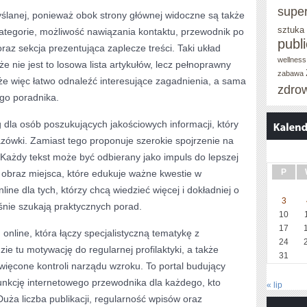
supe
ślanej, ponieważ obok strony głównej widoczne są także
sztuka
 kategorie, możliwość nawiązania kontaktu, przewodnik po
publ
oraz sekcja prezentująca zaplecze treści. Taki układ
wellness
e nie jest to losowa lista artykułów, lecz pełnoprawny
zabawa
oże więc łatwo odnaleźć interesujące zagadnienia, a sama
zdro
ego poradnika.
g dla osób poszukujących jakościowych informacji, który
ówki. Zamiast tego proponuje szerokie spojrzenie na
Każdy tekst może być odbierany jako impuls do lepszej
P
je obraz miejsca, które edukuje ważne kwestie w
ne dla tych, którzy chcą wiedzieć więcej i dokładniej o
3
eśnie szukają praktycznych porad.
10
17
 online, która łączy specjalistyczną tematykę z
24
ie tu motywację do regularnej profilaktyki, a także
31
więcone kontroli narządu wzroku. To portal budujący
unkcję internetowego przewodnika dla każdego, kto
« lip
Duża liczba publikacji, regularność wpisów oraz