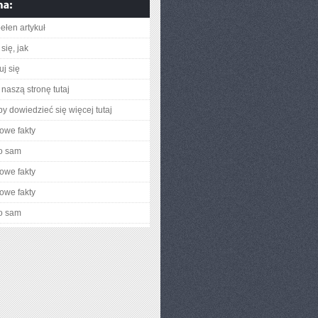
ełen artykuł
się, jak
uj się
naszą stronę tutaj
aby dowiedzieć się więcej tutaj
owe fakty
o sam
owe fakty
owe fakty
o sam