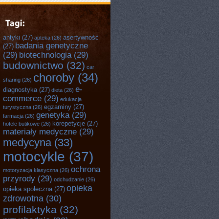
antyki
(27)
asertywność
apteka
(26)
badania genetyczne
(27)
(29)
biotechnologia
(29)
budownictwo
(32)
car
choroby
(34)
sharing
(26)
e-
diagnostyka
(27)
dieta
(26)
commerce
(29)
edukacja
egzaminy
(27)
turystyczna
(26)
genetyka
(29)
farmacja
(26)
korepetycje
(27)
hotele butikowe
(26)
materiały medyczne
(29)
medycyna
(33)
motocykle
(37)
ochrona
motoryzacja klasyczna
(26)
przyrody
(29)
odchudzanie
(26)
opieka
opieka społeczna
(27)
zdrowotna
(30)
profilaktyka
(32)