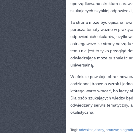
uporządkowana struktura sprawia
szukających szybkiej odpowiedzi, 
Ta strona może być opisana równ
porusza tematy ważne w praktyce
odpowiednich okularów, użytkowa
ostrzegawcze ze strony narządu w
temu nie jest to tylko przegląd d
odwiedzająca może tu znaleźć arty
uniwersalną.
W efekcie powstaje obraz nowocz
codziennej trosce o wzrok i jedn
którego warto wracać, bo łączy 
Dla osób szukających wiedzy będ
odwiedzany serwis tematyczny, al
okulistyczna.
CATEGORIES:
TURYSTYKA, PODRÓŻE
Tagi:
adwokat
,
altany
,
aranżacja ogrod