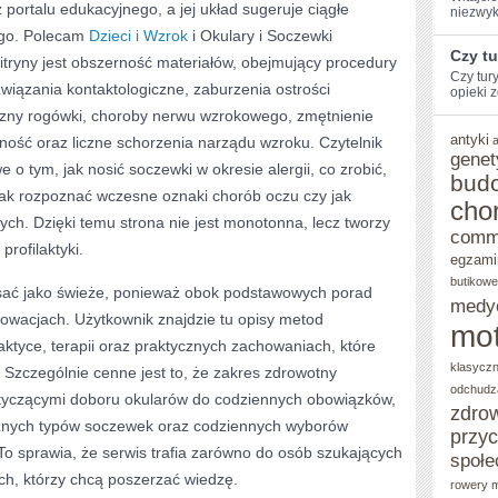
 portalu edukacyjnego, a jej układ sugeruje ciągłe
niezwyk
ego. Polecam
Dzieci i Wzrok
i Okulary i Soczewki
Czy t
witryny jest obszerność materiałów, obejmujący procedury
Czy tur
związania kontaktologiczne, zaburzenia ostrości
opieki z
wizny rogówki, choroby nerwu wzrokowego, zmętnienie
antyki
ność oraz liczne schorzenia narządu wzroku. Czytelnik
genet
we o tym, jak nosić soczewki w okresie alergii, co zrobić,
bud
 jak rozpoznać wczesne oznaki chorób oczu czy jak
cho
ch. Dzięki temu strona nie jest monotonna, lecz tworzy
comm
rofilaktyki.
egzami
butikowe
isać jako świeże, ponieważ obok podstawowych porad
medy
nnowacjach. Użytkownik znajdzie tu opisy metod
mot
ktyce, terapii oraz praktycznych zachowaniach, które
klasycz
Szczególnie cenne jest to, że zakres zdrowotny
odchudz
otyczącymi doboru okularów do codziennych obowiązków,
zdro
óżnych typów soczewek oraz codziennych wyborów
przy
o sprawia, że serwis trafia zarówno do osób szukających
społe
ych, którzy chcą poszerzać wiedzę.
rowery m