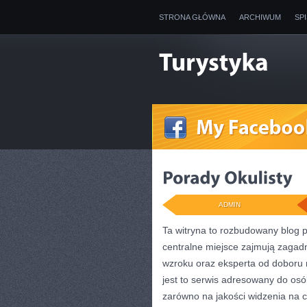
STRONA GŁÓWNA
ARCHIWUM
SP
ADMIN
Ta witryna to rozbudowany blog 
centralne miejsce zajmują zagadn
wzroku oraz eksperta od doboru 
jest to serwis adresowany do osó
zarówno na jakości widzenia na c