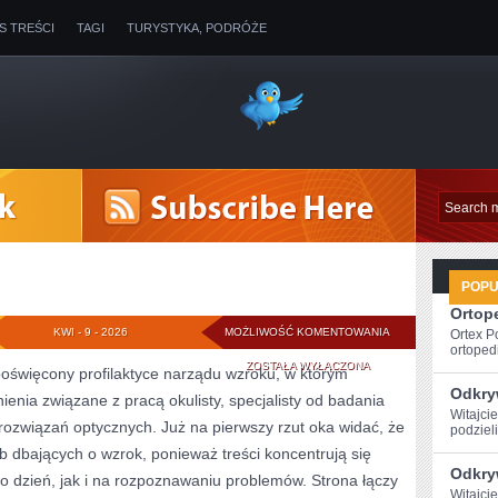
IS TREŚCI
TAGI
TURYSTYKA, PODRÓŻE
POP
Ortope
PORADY
KWI - 9 - 2026
MOŻLIWOŚĆ KOMENTOWANIA
Ortex P
ortopedi
OKULISTY
ZOSTAŁA WYŁĄCZONA
poświęcony profilaktyce narządu wzroku, w którym
Odkryw
ienia związane z pracą okulisty, specjalisty od badania
Witajcie
rozwiązań optycznych. Już na pierwszy rzut oka widać, że
podzieli
b dbających o wzrok, ponieważ treści koncentrują się
Odkry
o dzień, jak i na rozpoznawaniu problemów. Strona łączy
Witajcie