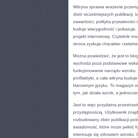
Witryna sprawia wrażenie przemy
zbiór wcześniejszych publikacji,
zawartości, polityka prywatności 
buduje wiarygodność i pokazuje, ż
projekt internetowy. Czytelnik m
strona zyskuje charakter rzeteln
Można powiedzieć, że jest to blo
wychodzi poza podstawowe wskaz
funkcjonowanie narządu wzroku. 
profilaktyki, a cała witryna budu
klarownym języku. To magazyn onli
tym, jak działa wzrok, a jednocz
Jest to więc przydatna przestrzeń
przystępnością. Użytkownik znajdz
rozbudowany zbiór publikacji poś
świadomość, które może pełnić f
interesuje się zdrowiem wzroku. 