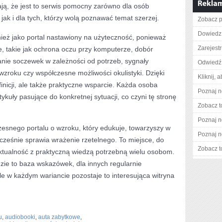
ją, że jest to serwis pomocny zarówno dla osób
jak i dla tych, którzy wolą poznawać temat szerzej.
Zobacz p
Dowiedz 
ież jako portal nastawiony na użyteczność, ponieważ
Zarejestr
, takie jak ochrona oczu przy komputerze, dobór
nie soczewek w zależności od potrzeb, sygnały
Odwiedź 
zroku czy współczesne możliwości okulistyki. Dzięki
Kliknij, 
efinicji, ale także praktyczne wsparcie. Każda osoba
Poznaj n
kuły pasujące do konkretnej sytuacji, co czyni tę stronę
Zobacz t
Poznaj n
esnego portalu o wzroku, który edukuje, towarzyszy w
Poznaj n
ocześnie sprawia wrażenie rzetelnego. To miejsce, do
Zobacz t
aktualność z praktyczną wiedzą potrzebną wielu osobom.
zie to baza wskazówek, dla innych regularnie
e w każdym wariancie pozostaje to interesująca witryna
u
,
audiobooki
,
auta zabytkowe
,