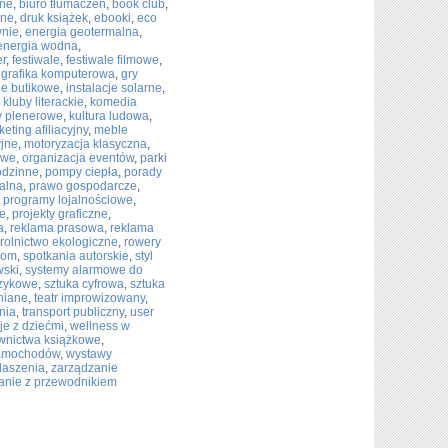
zne
,
biuro tłumaczeń
,
book club
,
wne
,
druk książek
,
ebooki
,
eco
wnie
,
energia geotermalna
,
energia wodna
,
r
,
festiwale
,
festiwale filmowe
,
,
grafika komputerowa
,
gry
le butikowe
,
instalacje solarne
,
,
kluby literackie
,
komedia
y plenerowe
,
kultura ludowa
,
eting afiliacyjny
,
meble
yjne
,
motoryzacja klasyczna
,
owe
,
organizacja eventów
,
parki
odzinne
,
pompy ciepła
,
porady
ralna
,
prawo gospodarcze
,
,
programy lojalnościowe
,
ne
,
projekty graficzne
,
a
,
reklama prasowa
,
reklama
rolnictwo ekologiczne
,
rowery
dom
,
spotkania autorskie
,
styl
wski
,
systemy alarmowe do
ęzykowe
,
sztuka cyfrowa
,
sztuka
niane
,
teatr improwizowany
,
nia
,
transport publiczny
,
user
e z dziećmi
,
wellness w
nictwa książkowe
,
samochodów
,
wystawy
daszenia
,
zarządzanie
anie z przewodnikiem