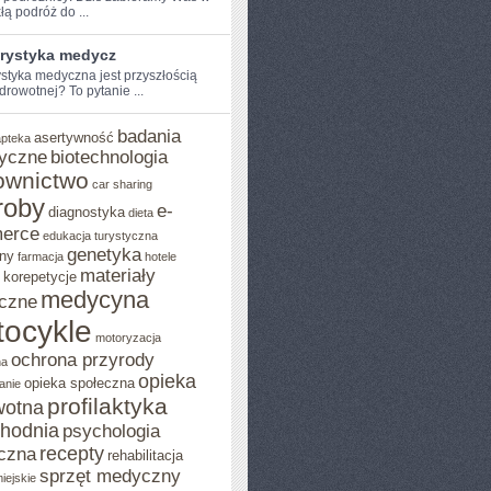
łą podróż do ...
urystyka medycz
ystyka medyczna jest przyszłością
drowotnej?⁣ To pytanie ...
badania
asertywność
apteka
yczne
biotechnologia
ownictwo
car sharing
roby
e-
diagnostyka
dieta
erce
edukacja turystyczna
genetyka
ny
farmacja
hotele
materiały
korepetycje
medycyna
czne
ocykle
motoryzacja
ochrona przyrody
na
opieka
opieka społeczna
anie
profilaktyka
wotna
chodnia
psychologia
recepty
czna
rehabilitacja
sprzęt medyczny
iejskie