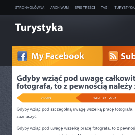
STRONA GŁÓWNA
ARCHIWUM
SPIS TREŚCI
TAGI
TURYSTYKA
ADMIN
WRZ - 16 - 2025
Gdyby wziąć pod szczególną uwagę wszelką pracę fotografa,
zaznaczyć
Gdyby wziąć pod uwagę wszelką pracę fotografa, to z pewnoś