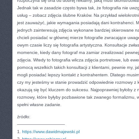
rozpoczyna się ona od dobrej reklamy, jaką musi skonstruowa
Jednak tak w zasadzie często bywa tak, że fotografia nie uwzg
usług – zobacz zdjęcia ślubne Kraków. Na przykład wielokrot
jest zauważyć, jakie wymagania posiadają dani kontrahenci. 
jednych zainteresują zdjęcia wykonane bardziej skierowane na
chcieli posiadać w głównej mierze fotografie zwracające uwag
owym czasie liczy się fotografia artystyczna. Konsultacje zwł
momencie, kiedy dany fotograf ma zamiar zrealizować pewnej 
zdjęcia. Wtedy to fotografia wlicza zdjęcia portretowe, lub ew
pomocą wszelkich takich konsultacji z klientami, pewnie my, j
mogli posiadać lepszy kontakt z kontrahentem. Dlatego musimy
czy my jesteśmy w stanie prowadzić odpowiednie rozmowy z kl
okazują się być kluczem do sukcesu. Najpoprawniej byłoby z 
rozmowy, które byłyby pozbawione tak zwanego formalizmu, w 
spełni własne zadanie.
źródło:
———————————
1.
https://www.dawidmajewski.pl