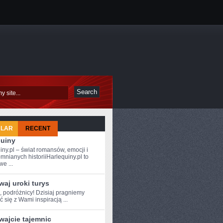
ULAR
RECENT
quiny
iny.pl – świat romansów, emocji i
mnianych historiiHarlequiny.pl to
e ...
aj uroki turys
, ⁣podróżnicy! Dzisiaj pragniemy
ć się z Wami inspiracją⁢ ...
wajcie tajemnic