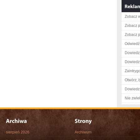
Zobacz w
Zobacz pe
Zobacz p
Odwiedź 
Dowiedz 
Dowiedz 
Zaintry
Otwórz, 
Dowiedz 
Nie zwlek
sierpień 2026
Archiwum