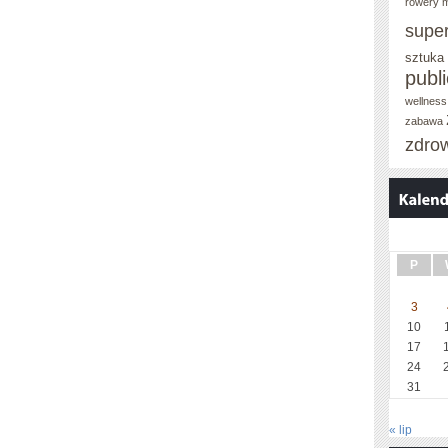
rowery m
supe
sztuka
publ
wellness
zabawa
zdro
P
3
10
17
24
31
« lip