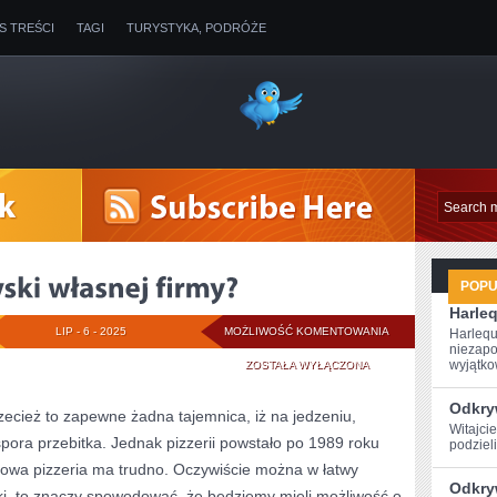
IS TREŚCI
TAGI
TURYSTYKA, PODRÓŻE
POP
Harle
JAK
LIP - 6 - 2025
MOŻLIWOŚĆ KOMENTOWANIA
Harlequ
niezapo
POWIĘKSZYĆ
wyjątkow
ZOSTAŁA WYŁĄCZONA
ZYSKI
Odkryw
rzecież to zapewne żadna tajemnica, iż na jedzeniu,
Witajcie
WŁASNEJ
spora przebitka. Jednak pizzerii powstało po 1989 roku
podzieli
FIRMY?
powa pizzeria ma trudno. Oczywiście można w łatwy
Odkry
ki, to znaczy spowodować, że będziemy mieli możliwość o