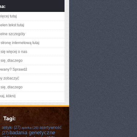
ięcej tutaj
łen tekst tutaj
ełne szczegóły
stronę internetową tutaj
się więcej o nas
się, dlaczego
gowany? Sprawdź
by zobaczyć
się, dlaczego
aj, kliknij
antyki
(27)
asertywność
apteka
(26)
badania genetyczne
(27)