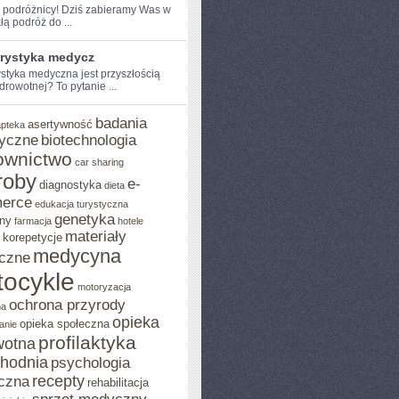
 podróżnicy!⁢ Dziś ⁤zabieramy ⁢Was‍ w
łą podróż do ...
urystyka medycz
ystyka medyczna jest przyszłością
drowotnej?⁣ To pytanie ...
badania
asertywność
apteka
yczne
biotechnologia
ownictwo
car sharing
roby
e-
diagnostyka
dieta
erce
edukacja turystyczna
genetyka
ny
farmacja
hotele
materiały
korepetycje
medycyna
czne
ocykle
motoryzacja
ochrona przyrody
na
opieka
opieka społeczna
anie
profilaktyka
wotna
chodnia
psychologia
recepty
czna
rehabilitacja