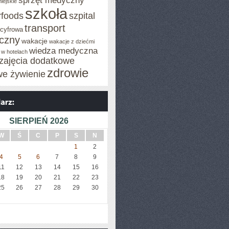
sprzęt medyczny
iejskie
szkoła
rfoods
szpital
transport
 cyfrowa
iczny
wakacje
wakacje z dziećmi
wiedza medyczna
 w hotelach
zajęcia dodatkowe
zdrowie
we żywienie
SIERPIEŃ 2026
W
Ś
C
P
S
N
1
2
4
5
6
7
8
9
11
12
13
14
15
16
18
19
20
21
22
23
25
26
27
28
29
30