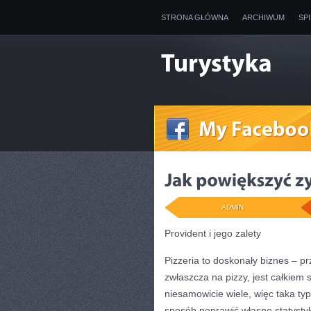
STRONA GŁÓWNA
ARCHIWUM
SP
ADMIN
Provident i jego zalety
Pizzeria to doskonały biznes – p
zwłaszcza na pizzy, jest całkiem 
niesamowicie wiele, więc taka ty
sposób poprawić własne statysty