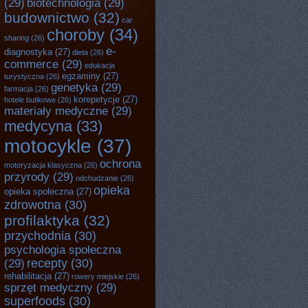
(29)
biotechnologia
(29)
budownictwo
(32)
car
choroby
(34)
sharing
(26)
e-
diagnostyka
(27)
dieta
(26)
commerce
(29)
edukacja
egzaminy
(27)
turystyczna
(26)
genetyka
(29)
farmacja
(26)
korepetycje
(27)
hotele butikowe
(26)
materiały medyczne
(29)
medycyna
(33)
motocykle
(37)
ochrona
motoryzacja klasyczna
(26)
przyrody
(29)
odchudzanie
(26)
opieka
opieka społeczna
(27)
zdrowotna
(30)
profilaktyka
(32)
przychodnia
(30)
psychologia społeczna
recepty
(30)
(29)
rehabilitacja
(27)
rowery miejskie
(26)
sprzęt medyczny
(29)
superfoods
(30)