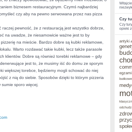
Witajcie
ądzaniem biznesem restauracyjnym. Czymś najbardziej
niezwyk
pomyśleć czy aby na pewno serwowana przez nas pizza
Czy t
Czy tur
raczej pewność, że z restauracją jest wszystko dobrze,
opieki z
ć na uwadze, że niesamowicie ważne jest to by
antyki
 pizzerię na mieście. Bardzo dobre są kubki reklamowe,
genet
lokalu. Warto rozdawać takie kubki, lecz także parasole
bud
ch klientów. Dobre są również torebki reklamowe – gdy
cho
 denerwujące jest to, że musimy iść do domu ze sporym
comm
ęki większej torebce, będziemy mogli schować do niej
egzami
ójść z nią do siebie. Sposobów dzięki to którym pizzeria
butikowe
w sumie sporo więcej.
medy
mot
klasycz
odchudz
zdro
.com
przy
społe