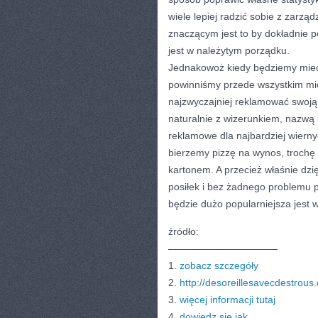
wiele lepiej radzić sobie z zarz
znaczącym jest to by dokładnie 
jest w należytym porządku.
Jednakowoż kiedy będziemy mieć 
powinniśmy przede wszystkim mie
najzwyczajniej reklamować swoją
naturalnie z wizerunkiem, nazwą 
reklamowe dla najbardziej wierny
bierzemy pizzę na wynos, trochę
kartonem. A przecież właśnie dzi
posiłek i bez żadnego problemu p
będzie dużo popularniejsza jest 
źródło:
———————————
1.
zobacz szczegóły
2.
http://desoreillesavecdestrous
3.
więcej informacji tutaj
4.
dowiedz się jak