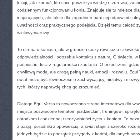
lekcji, jak i komuś, kto chce poszerzyć wiedzę o zdrowiu, zac
codziennym funkcjonowaniu konia. Znajduje się tu miejsce dla
inspirujących, ale także dla zagadnień bardziej odpowiedzia
uważności oraz praktycznego podejścia. Dzięki temu całość z
wielowymiarowy.
To strona o koniach, ale w gruncie rzeczy również o człowieku: 
odpowiedzialności i potrzebie kontaktu z naturą. O świecie, w 
pośpiechu, lecz z regularności i zaufania. O przestrzeni, gdzie
chwilową modą, ale drogą pełną nauki, emocji i rozwoju. Equi
świat może być równocześnie zachwycający, niełatwy i niezwyk
tych, którzy naprawdę chcą go zrozumieć.
Dlatego Equi Verso to nowoczesna strona internetowa dla wszy
miejsce poświęcone tematom jeździeckim, treningowi, sprzęto
ośrodkom i codziennej rzeczywistości życia z koniem. To baza 
z pasją, poradniki z opowieścią, a świat stajni z szeroko rozum
jednych będzie to początek przygody z końmi, dla innych serw