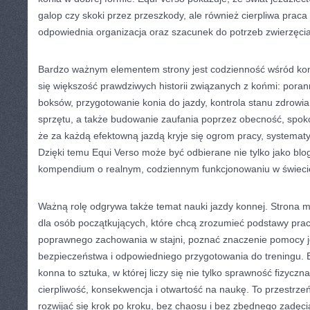
galop czy skoki przez przeszkody, ale również cierpliwa praca
odpowiednia organizacja oraz szacunek do potrzeb zwierzęcia
Bardzo ważnym elementem strony jest codzienność wśród koni
się większość prawdziwych historii związanych z końmi: pora
boksów, przygotowanie konia do jazdy, kontrola stanu zdrowia, 
sprzętu, a także budowanie zaufania poprzez obecność, spokój
że za każdą efektowną jazdą kryje się ogrom pracy, systemat
Dzięki temu Equi Verso może być odbierane nie tylko jako blog
kompendium o realnym, codziennym funkcjonowaniu w świecie s
Ważną rolę odgrywa także temat nauki jazdy konnej. Strona 
dla osób początkujących, które chcą zrozumieć podstawy prac
poprawnego zachowania w stajni, poznać znaczenie pomocy j
bezpieczeństwa i odpowiedniego przygotowania do treningu. E
konna to sztuka, w której liczy się nie tylko sprawność fizyczna
cierpliwość, konsekwencja i otwartość na naukę. To przestrzeń
rozwijać się krok po kroku, bez chaosu i bez zbędnego zadęci