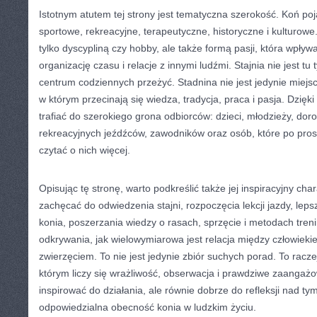
Istotnym atutem tej strony jest tematyczna szerokość. Koń poj
sportowe, rekreacyjne, terapeutyczne, historyczne i kulturowe.
tylko dyscypliną czy hobby, ale także formą pasji, która wpły
organizację czasu i relacje z innymi ludźmi. Stajnia nie jest tu
centrum codziennych przeżyć. Stadnina nie jest jedynie miejs
w którym przecinają się wiedza, tradycja, praca i pasja. Dzię
trafiać do szerokiego grona odbiorców: dzieci, młodzieży, dor
rekreacyjnych jeźdźców, zawodników oraz osób, które po prost
czytać o nich więcej.
Opisując tę stronę, warto podkreślić także jej inspiracyjny ch
zachęcać do odwiedzenia stajni, rozpoczęcia lekcji jazdy, lep
konia, poszerzania wiedzy o rasach, sprzęcie i metodach tren
odkrywania, jak wielowymiarowa jest relacja między człowiek
zwierzęciem. To nie jest jedynie zbiór suchych porad. To racze
którym liczy się wrażliwość, obserwacja i prawdziwe zaangaż
inspirować do działania, ale równie dobrze do refleksji nad t
odpowiedzialna obecność konia w ludzkim życiu.