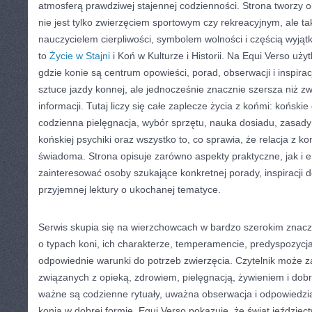
atmosferą prawdziwej stajennej codzienności. Strona tworzy o
nie jest tylko zwierzęciem sportowym czy rekreacyjnym, ale ta
nauczycielem cierpliwości, symbolem wolności i częścią wyjąt
to
Życie w Stajni
i Koń w Kulturze i Historii. Na Equi Verso użyt
gdzie konie są centrum opowieści, porad, obserwacji i inspirac
sztuce jazdy konnej, ale jednocześnie znacznie szersza niż z
informacji. Tutaj liczy się całe zaplecze życia z końmi: koński
codzienna pielęgnacja, wybór sprzętu, nauka dosiadu, zasady
końskiej psychiki oraz wszystko to, co sprawia, że relacja z ko
świadoma. Strona opisuje zarówno aspekty praktyczne, jak i 
zainteresować osoby szukające konkretnej porady, inspiracji d
przyjemnej lektury o ukochanej tematyce.
Serwis skupia się na wierzchowcach w bardzo szerokim znaczen
o typach koni, ich charakterze, temperamencie, predyspozycja
odpowiednie warunki do potrzeb zwierzęcia. Czytelnik może z
związanych z opieką, zdrowiem, pielęgnacją, żywieniem i dobr
ważne są codzienne rytuały, uważna obserwacja i odpowiedzi
konia w dobrej formie. Equi Verso pokazuje, że świat jeździec