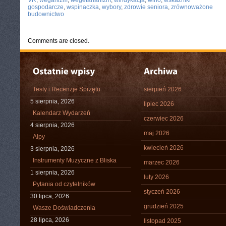
VR
,
weganizm
,
wegetarianizm
,
windykacja
,
wino
,
wskaźniki
gospodarcze
,
wspinaczka
,
wybory
,
zdrowie seniora
,
zrównoważone
budownictwo
Comments are closed.
Testy i Recenzje Sprzętu
sierpień 2026
5 sierpnia, 2026
lipiec 2026
Kalendarz Wydarzeń
czerwiec 2026
4 sierpnia, 2026
maj 2026
Alpy
kwiecień 2026
3 sierpnia, 2026
Instrumenty Muzyczne z Bliska
marzec 2026
1 sierpnia, 2026
luty 2026
Pytania od czytelników
styczeń 2026
30 lipca, 2026
grudzień 2025
Wasze Doświadczenia
28 lipca, 2026
listopad 2025