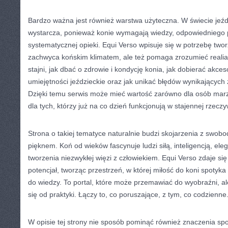
Bardzo ważna jest również warstwa użyteczna. W świecie jeź
wystarcza, ponieważ konie wymagają wiedzy, odpowiedniego 
systematycznej opieki. Equi Verso wpisuje się w potrzebę tworz
zachwyca końskim klimatem, ale też pomaga zrozumieć realia
stajni, jak dbać o zdrowie i kondycję konia, jak dobierać akces
umiejętności jeździeckie oraz jak unikać błędów wynikających
Dzięki temu serwis może mieć wartość zarówno dla osób marz
dla tych, którzy już na co dzień funkcjonują w stajennej rzeczy
Strona o takiej tematyce naturalnie budzi skojarzenia z swobo
pięknem. Koń od wieków fascynuje ludzi siłą, inteligencją, ele
tworzenia niezwykłej więzi z człowiekiem. Equi Verso zdaje si
potencjał, tworząc przestrzeń, w której miłość do koni spotyka
do wiedzy. To portal, które może przemawiać do wyobraźni, a
się od praktyki. Łączy to, co poruszające, z tym, co codzienne
W opisie tej strony nie sposób pominąć również znaczenia społ