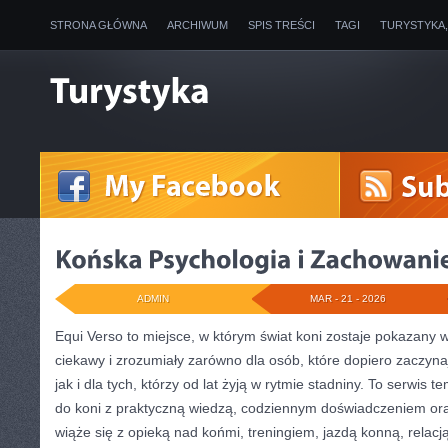
STRONA GŁÓWNA
ARCHIWUM
SPIS TREŚCI
TAGI
TURYSTYKA
ADMIN
MAR - 21 - 2026
Equi Verso to miejsce, w którym świat koni zostaje pokazany
ciekawy i zrozumiały zarówno dla osób, które dopiero zaczyn
jak i dla tych, którzy od lat żyją w rytmie stadniny. To serwis t
do koni z praktyczną wiedzą, codziennym doświadczeniem ora
wiąże się z opieką nad końmi, treningiem, jazdą konną, relacj