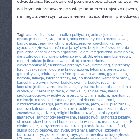
odwiedzania. Niezależnie od poziomu doświadczenia, Equi Ver
w którym wierzchowiec pozostaje bohaterem najważniejszym, a
na niego z większym zrozumieniem, szacunkiem i prawdziwą 
CATEGORIES:
TURYSTYKA, PODRÓŻE
Tagi:
analiza finansowa
,
analiza polityczna
,
animacje dla dzieci
,
aplikacje mobilne
,
AR
,
bakalia
,
bank centralny
,
biuro rachunkowe
,
biurokracja
,
ceramika
,
chmura obliczeniowa
,
coaching kariery
,
cyberatak
,
cyfrowa transformacja
,
cyfrowe bezpieczeństwo
,
debata
publiczna
,
desery
,
detoks organizmu
,
dieta ketogeniczna
,
dieta paleo
,
diety zdrowotne
,
drone photography
,
druk 3d
,
e-learning biznesowy
,
e-sport
,
edukacja finansowa
,
edukacja przedszkolna
,
elektromobilność
,
elektronika przemysłowa
,
filmmaking
,
fit przepisy
,
forum dyskusyjne
,
fotografia krajobrazowa
,
fotografia portretowa
,
geopolityka
,
geriatra
,
gluten free
,
gotowanie w domu
,
gry mobilne
,
herbata
,
inflacja
,
internet rzeczy
,
iot
,
it outsourcing
,
kamery ochrony
,
kancelaria prawna
,
kawa
,
kodeks cywilny
,
kodeks rodzinny
,
konsultacje dietetyczne
,
kuchnia azjatycka
,
kuchnia polska
,
kuchnia
włoska
,
kulinarne inspiracje
,
kursy walut
,
lactose free
,
media
społecznościowe w polityce
,
miejsca kultu
,
minimalizm
,
monitoring
,
motivacja
,
muzea
,
ochrona danych
,
opieka nad seniorami
,
oszczędzanie energii
,
pamiątki turystyczne
,
piwo
,
PKB
,
plac zabaw
,
podróże kulinarne
,
polityka krajowa
,
polityka zagraniczna
,
praktyka
zawodowa
,
rękodzieło
,
religia i kultura
,
rozwój osobisty
,
rynki
finansowe
,
samochody elektryczne
,
samorozwój
,
samorząd lokalny
,
skansen
,
slow life
,
smart home
,
smartfony
,
spadochroniarstwo
,
sporty
ekstremalne
,
stopy procentowe
,
strategia podatkowa
,
street food
,
studia podyplomowe
,
styl życia
,
systemy alarmowe
,
szkolenia
branżowe
,
turystyka kulturowa
,
turystyka zdrowotna
,
usługi cyfrowe
,