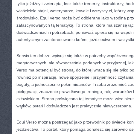
tylko jeźdźcy i zwierzęta, lecz także trenerzy, instruktorzy, h
właściciele stajni, weterynarze, kowale i wszyscy ci, którzy ws
środowisko. Equi Verso może być odbierane jako wspólna prz
zafascynowanych tą tematyką. To strona, która ma szansę łą
doświadczeniach i potrzebach, ponieważ opiera się na wspól
autentycznym zainteresowaniu końmi, jeździectwem i wszystki
Serwis ten dobrze wpisuje się także w potrzeby współczesnego
merytorycznych, ale równocześnie podanych w przyjaznej, lekki
Verso ma potencjał być stroną, do której wraca się nie tylko 
również po inspirację, nowe spojrzenie i przyjemność czytania.
bogaty, a jednocześnie pełen niuansów. Trzeba zrozumieć za
pielęgnacji, znaczenie prawidłowego treningu, rolę warunków b
człowiekiem. Strona poświęcona tej tematyce może więc nieust
wątków, pytań i doświadczeń jest praktycznie niewyczerpana.
Equi Verso można postrzegać jako przewodnik po świecie koni, 
jeździectwa. To portal, który pomaga odnaleźć się zarówno os