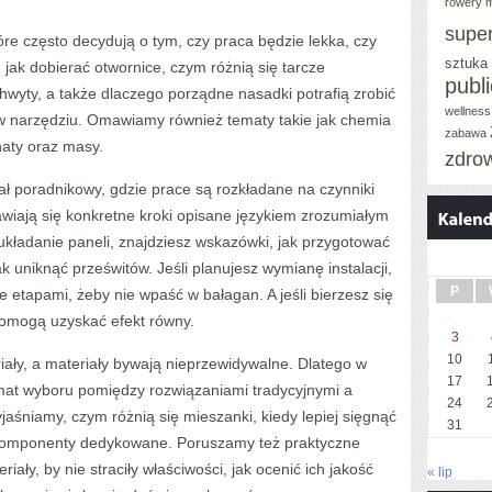
rowery m
supe
óre często decydują o tym, czy praca będzie lekka, czy
sztuka
jak dobierać otwornice, czym różnią się tarcze
publ
hwyty, a także dlaczego porządne nasadki potrafią zrobić
wellness
 w narzędziu. Omawiamy również tematy takie jak chemia
zabawa
naty oraz masy.
zdro
ł poradnikowy, gdzie prace są rozkładane na czynniki
wiają się konkretne kroki opisane językiem zrozumiałym
 układanie paneli, znajdziesz wskazówki, jak przygotować
ak uniknąć prześwitów. Jeśli planujesz wymianę instalacji,
P
 etapami, żeby nie wpaść w bałagan. A jeśli bierzesz się
pomogą uzyskać efekt równy.
3
10
ały, a materiały bywają nieprzewidywalne. Dlatego w
17
emat wyboru pomiędzy rozwiązaniami tradycyjnymi a
24
śniamy, czym różnią się mieszanki, kiedy lepiej sięgnąć
31
komponenty dedykowane. Poruszamy też praktyczne
ały, by nie straciły właściwości, jak ocenić ich jakość
« lip