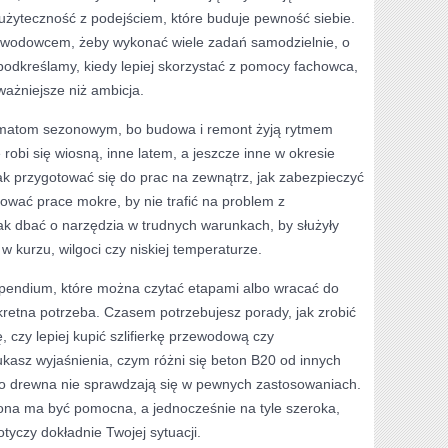
 użyteczność z podejściem, które buduje pewność siebie.
zawodowcem, żeby wykonać wiele zadań samodzielnie, o
podkreślamy, kiedy lepiej skorzystać z pomocy fachowca,
ważniejsze niż ambicja.
ematom sezonowym, bo budowa i remont żyją rytmem
robi się wiosną, inne latem, a jeszcze inne w okresie
 przygotować się do prac na zewnątrz, jak zabezpieczyć
ować prace mokre, by nie trafić na problem z
k dbać o narzędzia w trudnych warunkach, by służyły
w kurzu, wilgoci czy niskiej temperaturze.
pendium, które można czytać etapami albo wracać do
kretna potrzeba. Czasem potrzebujesz porady, jak zrobić
 czy lepiej kupić szlifierkę przewodową czy
asz wyjaśnienia, czym różni się beton B20 od innych
do drewna nie sprawdzają się w pewnych zastosowaniach.
na ma być pomocna, a jednocześnie na tyle szeroka,
tyczy dokładnie Twojej sytuacji.