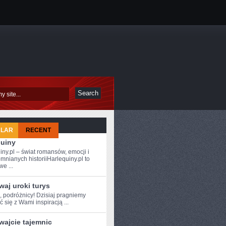
ULAR
RECENT
quiny
iny.pl – świat romansów, emocji i
mnianych historiiHarlequiny.pl to
e ...
aj uroki turys
, ⁣podróżnicy! Dzisiaj pragniemy
ć się z Wami inspiracją⁢ ...
wajcie tajemnic