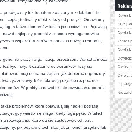
kowaniu, żeby nie dać się zaskoczyć.
ca poświęcamy też tematom związanym z detalami. Bo
Dowiedz 
m i cegłą, to finalny efekt zależy od precyzji. Omawiamy
Kliknij, 
, fug, a także elementów takich jak ościeżnice. Pojawiają
Dowiedz 
o nawet najlepszy produkt z czasem wymaga serwisu.
aktycznym wsparciem zarówno podczas dużego remontu,
Zobacz p
domu.
Dowiedz 
Dowiedz 
rgonomia pracy i organizacja przestrzeni. Warsztat może
 też być mały. Niezależnie od warunków, liczy się
Otwórz, 
 planować miejsce na narzędzia, jak dobierać organizery,
Otwórz, 
ak tworzyć zestawy, które ułatwiają szybkie rozpoczęcie
http://ra
elementów. W praktyce nawet proste rozwiązania potrafią
Nie zwlek
alizacji.
także problemów, które pojawiają się nagle i potrafią
ytuacje, gdy wiertło się ślizga, kiedy fuga pęka. W takich
na rozwiązania, które da się zastosować od razu.
azujemy, jak poprawić technikę, jak zmienić narzędzie lub