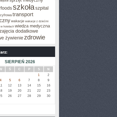
sprzęt medyczny
iejskie
szkoła
rfoods
szpital
transport
 cyfrowa
iczny
wakacje
wakacje z dziećmi
wiedza medyczna
 w hotelach
zajęcia dodatkowe
zdrowie
we żywienie
SIERPIEŃ 2026
W
Ś
C
P
S
N
1
2
4
5
6
7
8
9
11
12
13
14
15
16
18
19
20
21
22
23
25
26
27
28
29
30