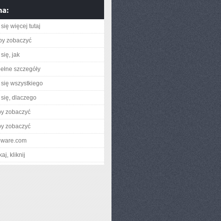
się więcej tutaj
aby zobaczyć
się, jak
ełne szczegóły
się wszystkiego
się, dlaczego
by zobaczyć
by zobaczyć
jeware.com
aj, kliknij