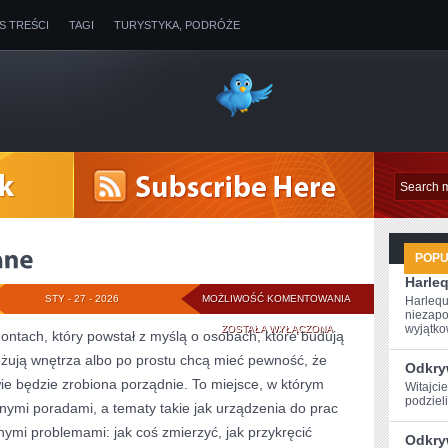
IS TREŚCI
TAGI
TURYSTYKA, PODRÓŻE
POP
Harle
MASZYNY
STY - 27 - 2026
MOŻLIWOŚĆ KOMENTOWANIA
Harlequ
niezapo
BUDOWLANE
wyjątkow
ZOSTAŁA WYŁĄCZONA
ontach, który powstał z myślą o osobach, które budują
żują wnętrza albo po prostu chcą mieć pewność, że
Odkryw
 będzie zrobiona porządnie. To miejsce, w którym
Witajcie
podzieli
tnymi poradami, a tematy takie jak urządzenia do prac
ymi problemami: jak coś zmierzyć, jak przykręcić
Odkry