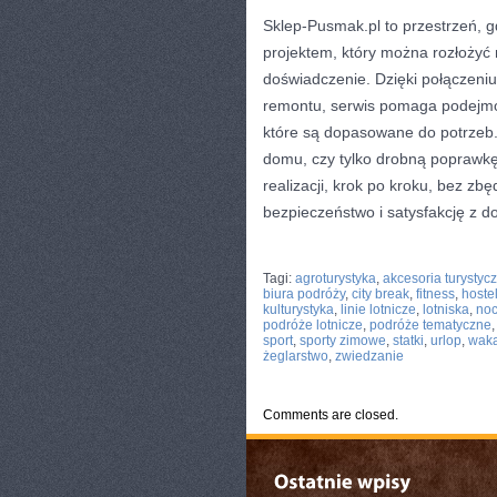
Sklep-Pusmak.pl to przestrzeń, g
projektem, który można rozłożyć n
doświadczenie. Dzięki połączeni
remontu, serwis pomaga podejmowa
które są dopasowane do potrzeb.
domu, czy tylko drobną poprawkę,
realizacji, krok po kroku, bez zb
bezpieczeństwo i satysfakcję z d
CATEGORIES:
TURYSTYKA, PODRÓŻE
Tagi:
agroturystyka
,
akcesoria turystyc
biura podróży
,
city break
,
fitness
,
hoste
kulturystyka
,
linie lotnicze
,
lotniska
,
noc
podróże lotnicze
,
podróże tematyczne
sport
,
sporty zimowe
,
statki
,
urlop
,
waka
żeglarstwo
,
zwiedzanie
Comments are closed.