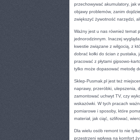
przechowywać akumulatory, jak w
objawy problemów, zanim dojdzie 
zwiększyć żywotność narzędzi, al
Ważny jest u nas również temat 
jednorodzinnym. Inaczej wygląd
kwestie związane z wilgocią, z 
dobrać kołki do ścian z pustaka, j
pracować z płytami gipsowo-kart
tylko może dopasować metodę do
Sklep-Pusmak.pl jest też miejsce
naprawy, przeróbki, ulepszenia, 
zamontować uchwyt TV, czy wykon
wskazówki. W tych pracach ważne
pomiarowe i sposoby, które poma
materiał, jak ciąć, szlifować, wier
Dla wielu osób remont to nie tyl
przestrzeni wpływa na komfort ży