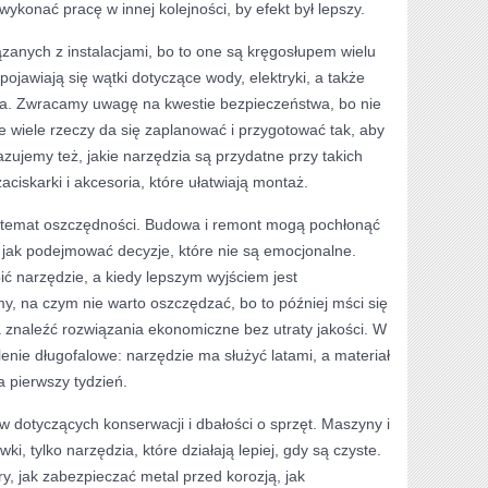
wykonać pracę w innej kolejności, by efekt był lepszy.
anych z instalacjami, bo to one są kręgosłupem wielu
ojawiają się wątki dotyczące wody, elektryki, a także
ia. Zwracamy uwagę na kwestie bezpieczeństwa, bo nie
 wiele rzeczy da się zaplanować i przygotować tak, aby
azujemy też, jakie narzędzia są przydatne przy takich
ciskarki i akcesoria, które ułatwiają montaż.
st temat oszczędności. Budowa i remont mogą pochłonąć
 jak podejmować decyzje, które nie są emocjonalne.
ić narzędzie, a kiedy lepszym wyjściem jest
, na czym nie warto oszczędzać, bo to później mści się
 znaleźć rozwiązania ekonomiczne bez utraty jakości. W
enie długofalowe: narzędzie ma służyć latami, a materiał
a pierwszy tydzień.
w dotyczących konserwacji i dbałości o sprzęt. Maszyny i
ki, tylko narzędzia, które działają lepiej, gdy są czyste.
try, jak zabezpieczać metal przed korozją, jak