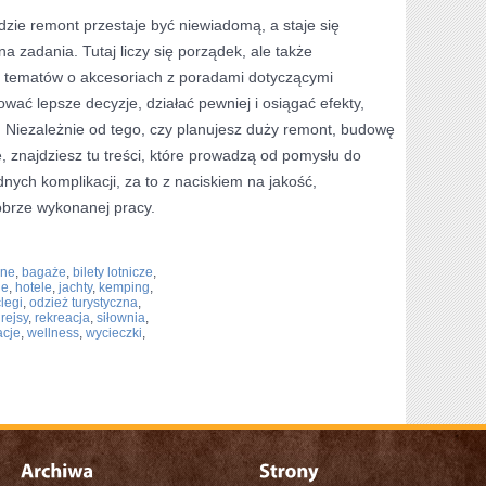
dzie remont przestaje być niewiadomą, a staje się
a zadania. Tutaj liczy się porządek, ale także
u tematów o akcesoriach z poradami dotyczącymi
ć lepsze decyzje, działać pewniej i osiągać efekty,
 Niezależnie od tego, czy planujesz duży remont, budowę
 znajdziesz tu treści, które prowadzą od pomysłu do
ędnych komplikacji, za to z naciskiem na jakość,
obrze wykonanej pracy.
zne
,
bagaże
,
bilety lotnicze
,
le
,
hotele
,
jachty
,
kemping
,
legi
,
odzież turystyczna
,
,
rejsy
,
rekreacja
,
siłownia
,
cje
,
wellness
,
wycieczki
,