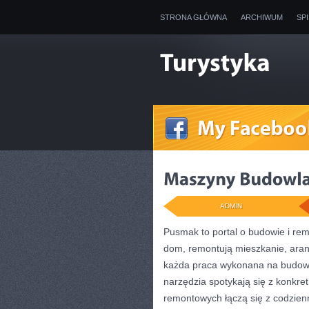
STRONA GŁÓWNA
ARCHIWUM
SP
ADMIN
Pusmak to portal o budowie i rem
dom, remontują mieszkanie, aran
każda praca wykonana na budowie
narzędzia spotykają się z konkre
remontowych łączą się z codzienn