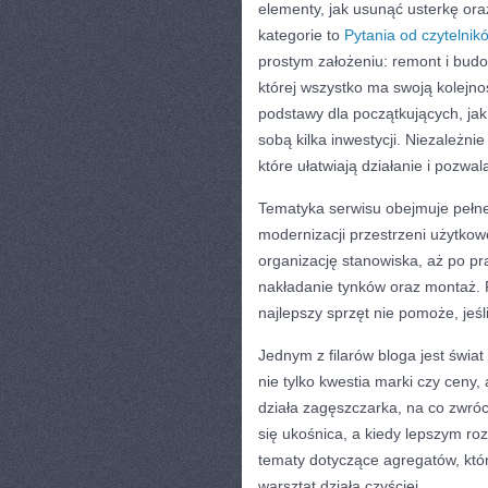
elementy, jak usunąć usterkę ora
kategorie to
Pytania od czytelnik
prostym założeniu: remont i bu
której wszystko ma swoją kolejnoś
podstawy dla początkujących, jak
sobą kilka inwestycji. Niezależni
które ułatwiają działanie i pozwa
Tematyka serwisu obejmuje pełne
modernizacji przestrzeni użytkow
organizację stanowiska, aż po pr
nakładanie tynków oraz montaż. 
najlepszy sprzęt nie pomoże, jeśl
Jednym z filarów bloga jest świa
nie tylko kwestia marki czy ceny
działa zagęszczarka, na co zwró
się ukośnica, a kiedy lepszym ro
tematy dotyczące agregatów, któr
warsztat działa czyściej.