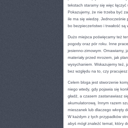
tekstach staramy się więc łączyć
Pokazujemy, że nie trzeba być 
ile ma się wiedzę. Jednocześnie 
bo bezpieczeństwo i trwałość są 
Dużo miejsca poświęcamy też t
pogody oraz pór roku. Inne prace 
jesienno-zimowym. Omawiamy, jak
materiały przed mrozem, jak plan
wysychaniem. Wskazujemy też, ja
bez względu na to, czy pracujesz 
Celem bloga jest stworzenie kom
niego wtedy, gdy pojawia się kon
gładź, a czasem zastanawiasz się,
akumulatorową. Innym razem szuk
mieszanek lub dlaczego wkręty 
W każdym z tych przypadków stro
abyś mógł znaleźć temat, który do