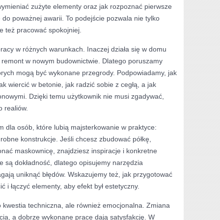
ymieniać zużyte elementy oraz jak rozpoznać pierwsze
do poważnej awarii. To podejście pozwala nie tylko
e też pracować spokojniej.
pracy w różnych warunkach. Inaczej działa się w domu
a remont w nowym budownictwie. Dlatego poruszamy
których mogą być wykonane przegrody. Podpowiadamy, jak
ak wiercić w betonie, jak radzić sobie z cegłą, a jak
onowymi. Dzięki temu użytkownik nie musi zgadywać,
 realiów.
m dla osób, które lubią majsterkowanie w praktyce:
drobne konstrukcje. Jeśli chcesz zbudować półkę,
ać maskownicę, znajdziesz inspiracje i konkretne
 są dokładność, dlatego opisujemy narzędzia
gają uniknąć błędów. Wskazujemy też, jak przygotować
cić i łączyć elementy, aby efekt był estetyczny.
ko kwestia techniczna, ale również emocjonalna. Zmiana
cia, a dobrze wykonane prace dają satysfakcję. W