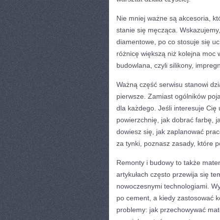
Nie mniej ważne są akcesoria, kt
stanie się męcząca. Wskazujemy, 
diamentowe, po co stosuje się uc
różnicę większą niż kolejna moc
budowlana, czyli silikony, impreg
Ważną część serwisu stanowi dzia
pierwsze. Zamiast ogólników poja
dla każdego. Jeśli interesuje Cię
powierzchnię, jak dobrać farbę, j
dowiesz się, jak zaplanować prace
za tynki, poznasz zasady, które 
Remonty i budowy to także materi
artykułach często przewija się t
nowoczesnymi technologiami. Wyja
po cement, a kiedy zastosować 
problemy: jak przechowywać materi