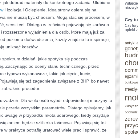
z jak dobrać materiały do konkretnego zadania. Ulubione
Witajcie
niezwyk
ów
i Izolacja i Ocieplenie. Idea strony opiera się na
dowa nie muszą być chaosem. Mogą stać się procesem, w
Czy t
ć, sens i cel. Dlatego w treściach pojawiają się zarówno
Czy tur
opieki z
 i rozszerzone wyjaśnienia dla osób, które mają już za
e od poziomu doświadczenia, każdy znajdzie tu inspiracje,
antyki
lają uniknąć kosztów.
genet
bud
 spektrum działań, jakie spotyka się podczas
cho
ej. Zaczynając od oceny stanu technicznego, przez
comm
ace typowo wykonawcze, takie jak cięcie, kucie,
egzami
Pojawiają się też zagadnienia związane z BHP, bo nawet
butikowe
i zabraknie procedur.
medy
mot
t urządzeń. Dla wielu osób wybór odpowiedniej maszyny to
klasycz
, ale przede wszystkim parametrów. Dlatego opisujemy, jak
odchudz
cić uwagę w przypadku młota udarowego, kiedy przydaje
zdro
związaniem będzie szlifierka taśmowa. Pojawiają się też
przy
e w praktyce potrafią uratować wiele prac i sprawić, że
społe