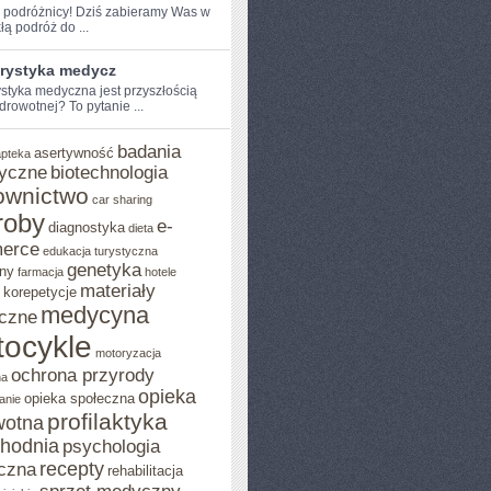
 podróżnicy!⁢ Dziś ⁤zabieramy ⁢Was‍ w
łą podróż do ...
urystyka medycz
ystyka medyczna jest przyszłością
drowotnej?⁣ To pytanie ...
badania
asertywność
apteka
yczne
biotechnologia
ownictwo
car sharing
roby
e-
diagnostyka
dieta
erce
edukacja turystyczna
genetyka
ny
farmacja
hotele
materiały
korepetycje
medycyna
czne
ocykle
motoryzacja
ochrona przyrody
na
opieka
opieka społeczna
anie
profilaktyka
wotna
chodnia
psychologia
recepty
czna
rehabilitacja