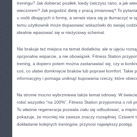
treningu? Jak dobierać posiłek, kiedy ćwiczysz rano, a jak wte
wieczorem? Jak pogodzić dietę z pracą zmianową? To pytania,
u osób dbających o formę, a serwis stara się je tłumaczyć w s
temu użytkownik może dopasować wskazówki do swojej codzi
idealnie wpasować się w nieżyciowy schemat.
Nie brakuje też miejsca na temat dodatków, ale w ujęciu roz
opcjonalne wsparcie, a nie obowiązek. Fitness Station przyp
trening, a dopiero potem można zastanawiać się, czy w konk
coś, co ułatwi domknięcie braków lub poprawi komfort. Takie 
informacyjny i pomaga uniknąć kupowania rzeczy, które obiecu
Na stronie mocno wybrzmiewa także temat odnowy. W świecie
robić wszystko “na 100%”, Fitness Station przypomina o roli pr
To właśnie regeneracja pozwala ciału się odbudować, a mięśn
pokazuje, że mocniej nie zawsze znaczy rozsądniej. Czasem t
dokładanie kolejnych treningów, przynosi największy postęp.