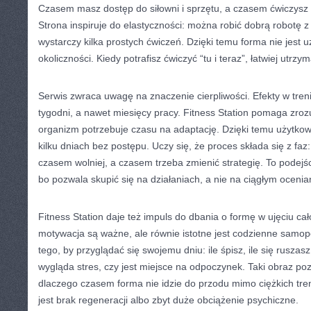
Czasem masz dostęp do siłowni i sprzętu, a czasem ćwiczysz
Strona inspiruje do elastyczności: można robić dobrą robotę
wystarczy kilka prostych ćwiczeń. Dzięki temu forma nie jest 
okoliczności. Kiedy potrafisz ćwiczyć “tu i teraz”, łatwiej utrzy
Serwis zwraca uwagę na znaczenie cierpliwości. Efekty w treni
tygodni, a nawet miesięcy pracy. Fitness Station pomaga zroz
organizm potrzebuje czasu na adaptację. Dzięki temu użytko
kilku dniach bez postępu. Uczy się, że proces składa się z faz
czasem wolniej, a czasem trzeba zmienić strategię. To podejśc
bo pozwala skupić się na działaniach, a nie na ciągłym ocenian
Fitness Station daje też impuls do dbania o formę w ujęciu cał
motywacja są ważne, ale równie istotne jest codzienne samo
tego, by przyglądać się swojemu dniu: ile śpisz, ile się ruszas
wygląda stres, czy jest miejsce na odpoczynek. Taki obraz poz
dlaczego czasem forma nie idzie do przodu mimo ciężkich tr
jest brak regeneracji albo zbyt duże obciążenie psychiczne.