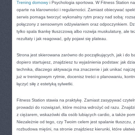
Trening domowy
i Psychologia sportowa. W Fitness Station na
oparte na klarowności i regularności. Zamiast obiecywać spekt
serwis pomaga tworzyć wykonalny rytm pracy nad sobą: roz
połączony z sensownym odżywianiem oraz odpoczynkiem. Dzi
tylko spala tkankę tłuszczową albo rozwija muskulaturę, ale te
rezultaty i jak reagować, gdy pojawi się plateau.
Strona jest skierowana zarówno do początkujących, jak i do b
dopiero startujesz, znajdziesz tu wyjaśnienia podstaw: jak dzi
technika, dlaczego aktywacja ma znaczenie i jak unikać najczę
już w treningowym rytmie, docenisz treści o planowaniu, kontr
łączyć siłę z estetyką sylwetki.
Fitness Station stawia na praktykę. Zamiast zasypywać czytel
prowadzi do rozwiązań, które można wdrożyć od razu. Znajdzi
z ciężarem, wskazówki dla osób lubiących cardio, a także po
Niezależnie od tego, czy Twoim celem jest spalanie tłuszczu, 
rozbudowa mięśni, na stronie znajdziesz kierunki, które ułatwia