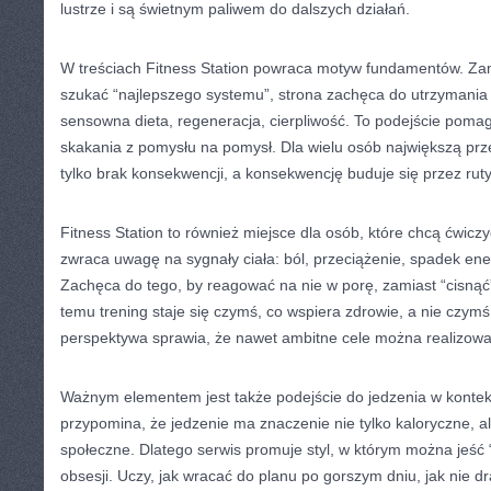
lustrze i są świetnym paliwem do dalszych działań.
W treściach Fitness Station powraca motyw fundamentów. Zami
szukać “najlepszego systemu”, strona zachęca do utrzymania k
sensowna dieta, regeneracja, cierpliwość. To podejście pomaga
skakania z pomysłu na pomysł. Dla wielu osób największą prze
tylko brak konsekwencji, a konsekwencję buduje się przez rut
Fitness Station to również miejsce dla osób, które chcą ćwicz
zwraca uwagę na sygnały ciała: ból, przeciążenie, spadek ene
Zachęca do tego, by reagować na nie w porę, zamiast “cisnąć
temu trening staje się czymś, co wspiera zdrowie, a nie czymś,
perspektywa sprawia, że nawet ambitne cele można realizow
Ważnym elementem jest także podejście do jedzenia w kontekśc
przypomina, że jedzenie ma znaczenie nie tylko kaloryczne, a
społeczne. Dlatego serwis promuje styl, w którym można jeść 
obsesji. Uczy, jak wracać do planu po gorszym dniu, jak nie