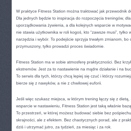
W praktyce Fitness Station można traktować jak przewodnik d
Dla jednych będzie to inspiracja do rozpoczęcia treningów, dl
uporządkowania żywienia, a dla kolejnych wsparcie w motywacj
nie stawia użytkownika w roli kogoś, kto “zawsze musi”, tylko 
narzędzia i wybór. To podejście sprzyja trwałym zmianom, bo c
przymuszony, tylko prowadzi proces świadomie.
Fitness Station ma w sobie atmosferę praktyczności. Bez krzyk
ekstremów. Jest za to nastawienie na mądre działanie i na bu
To serwis dla tych, którzy chcą lepiej się czuć i którzy rozum
bierze się z nawyków, a nie z chwilowej euforii.
Jeśli więc szukasz miejsca, w którym trening łączy się z dietą,
wsparcie w nastawieniu, Fitness Station jest taką właśnie baz
To przestrzeń, w której możesz budować siebie bez pośpiechu
skrajności, ale z efektem. Bez chaotycznych porad, ale z prak
dziś i utrzymać jutro, za tydzień, za miesiąc i za rok.