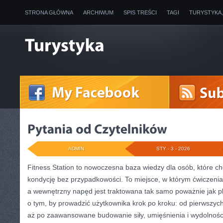
STRONA GŁÓWNA
ARCHIWUM
SPIS TREŚCI
TAGI
TURYSTYKA
ADMIN
STY - 3 - 2026
Fitness Station to nowoczesna baza wiedzy dla osób, które 
kondycję bez przypadkowości. To miejsce, w którym ćwiczenia 
a wewnętrzny napęd jest traktowana tak samo poważnie jak pl
o tym, by prowadzić użytkownika krok po kroku: od pierwszych
aż po zaawansowane budowanie siły, umięśnienia i wydolności