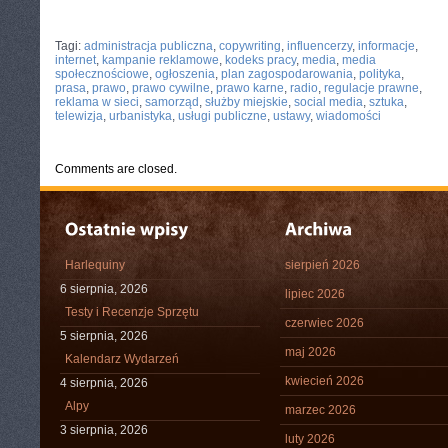
CATEGORIES:
TURYSTYKA, PODRÓŻE
Tagi:
administracja publiczna
,
copywriting
,
influencerzy
,
informacje
,
internet
,
kampanie reklamowe
,
kodeks pracy
,
media
,
media
społecznościowe
,
ogłoszenia
,
plan zagospodarowania
,
polityka
,
prasa
,
prawo
,
prawo cywilne
,
prawo karne
,
radio
,
regulacje prawne
,
reklama w sieci
,
samorząd
,
służby miejskie
,
social media
,
sztuka
,
telewizja
,
urbanistyka
,
usługi publiczne
,
ustawy
,
wiadomości
Comments are closed.
Harlequiny
sierpień 2026
6 sierpnia, 2026
lipiec 2026
Testy i Recenzje Sprzętu
czerwiec 2026
5 sierpnia, 2026
maj 2026
Kalendarz Wydarzeń
kwiecień 2026
4 sierpnia, 2026
Alpy
marzec 2026
3 sierpnia, 2026
luty 2026