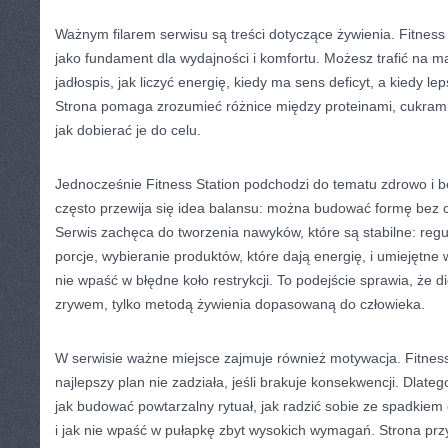
Ważnym filarem serwisu są treści dotyczące żywienia. Fitness
jako fundament dla wydajności i komfortu. Możesz trafić na ma
jadłospis, jak liczyć energię, kiedy ma sens deficyt, a kiedy le
Strona pomaga zrozumieć różnice między proteinami, cukrami i
jak dobierać je do celu.
Jednocześnie Fitness Station podchodzi do tematu zdrowo i be
często przewija się idea balansu: można budować formę bez c
Serwis zachęca do tworzenia nawyków, które są stabilne: regu
porcje, wybieranie produktów, które dają energię, i umiejętne
nie wpaść w błędne koło restrykcji. To podejście sprawia, że d
zrywem, tylko metodą żywienia dopasowaną do człowieka.
W serwisie ważne miejsce zajmuje również motywacja. Fitness
najlepszy plan nie zadziała, jeśli brakuje konsekwencji. Dlatego
jak budować powtarzalny rytuał, jak radzić sobie ze spadkiem 
i jak nie wpaść w pułapkę zbyt wysokich wymagań. Strona pr