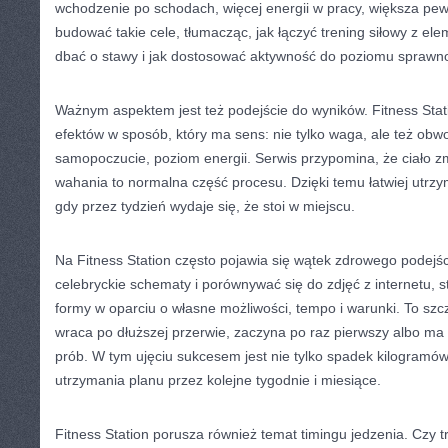
wchodzenie po schodach, więcej energii w pracy, większa pe
budować takie cele, tłumacząc, jak łączyć trening siłowy z ele
dbać o stawy i jak dostosować aktywność do poziomu sprawno
Ważnym aspektem jest też podejście do wyników. Fitness Sta
efektów w sposób, który ma sens: nie tylko waga, ale też obwod
samopoczucie, poziom energii. Serwis przypomina, że ciało zmi
wahania to normalna część procesu. Dzięki temu łatwiej utrzy
gdy przez tydzień wydaje się, że stoi w miejscu.
Na Fitness Station często pojawia się wątek zdrowego podejś
celebryckie schematy i porównywać się do zdjęć z internetu,
formy w oparciu o własne możliwości, tempo i warunki. To szc
wraca po dłuższej przerwie, zaczyna po raz pierwszy albo ma
prób. W tym ujęciu sukcesem jest nie tylko spadek kilogramów
utrzymania planu przez kolejne tygodnie i miesiące.
Fitness Station porusza również temat timingu jedzenia. Czy t