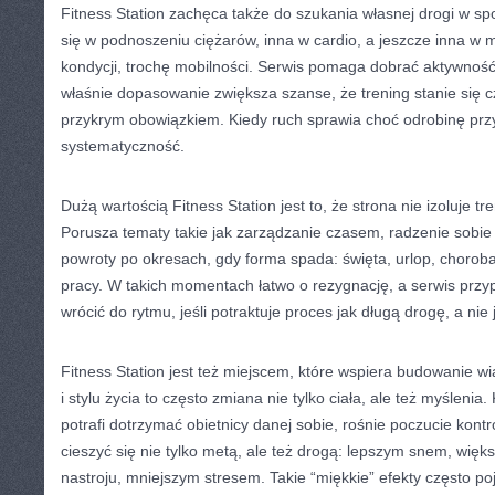
Fitness Station zachęca także do szukania własnej drogi w s
się w podnoszeniu ciężarów, inna w cardio, a jeszcze inna w m
kondycji, trochę mobilności. Serwis pomaga dobrać aktywność d
właśnie dopasowanie zwiększa szanse, że trening stanie się 
przykrym obowiązkiem. Kiedy ruch sprawia choć odrobinę przy
systematyczność.
Dużą wartością Fitness Station jest to, że strona nie izoluje t
Porusza tematy takie jak zarządzanie czasem, radzenie sobie 
powroty po okresach, gdy forma spada: święta, urlop, choroba
pracy. W takich momentach łatwo o rezygnację, a serwis prz
wrócić do rytmu, jeśli potraktuje proces jak długą drogę, a nie j
Fitness Station jest też miejscem, które wspiera budowanie wi
i stylu życia to często zmiana nie tylko ciała, ale też myślenia.
potrafi dotrzymać obietnicy danej sobie, rośnie poczucie kontr
cieszyć się nie tylko metą, ale też drogą: lepszym snem, wię
nastroju, mniejszym stresem. Takie “miękkie” efekty często poj