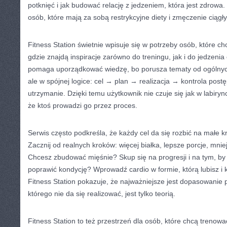
potknięć i jak budować relację z jedzeniem, która jest zdrowa
osób, które mają za sobą restrykcyjne diety i zmęczenie ciągł
Fitness Station świetnie wpisuje się w potrzeby osób, które ch
gdzie znajdą inspiracje zarówno do treningu, jak i do jedzenia
pomaga uporządkować wiedzę, bo porusza tematy od ogólnyc
ale w spójnej logice: cel → plan → realizacja → kontrola po
utrzymanie. Dzięki temu użytkownik nie czuje się jak w labiryn
że ktoś prowadzi go przez proces.
Serwis często podkreśla, że każdy cel da się rozbić na małe 
Zacznij od realnych kroków: więcej białka, lepsze porcje, mnie
Chcesz zbudować mięśnie? Skup się na progresji i na tym, by
poprawić kondycję? Wprowadź cardio w formie, którą lubisz i k
Fitness Station pokazuje, że najważniejsze jest dopasowanie p
którego nie da się realizować, jest tylko teorią.
Fitness Station to też przestrzeń dla osób, które chcą treno