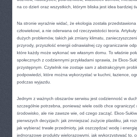
na co dzień oraz wszystkich, którym bliska jest idea bardziej
Na stronie wyraźnie widać, że ekologia została przedstawiona 
człowiekowi, a nie oderwana od rzeczywistości teoria. Artyku
dużych problemów, takich jak zmiany klimatu, zanieczyszczen
przyrody, przyszłość energii odnawialnej czy ograniczanie odp
które każdy może wykonać we własnym domu. To właśnie po
społecznych z codziennymi przykładami sprawia, że Ekos-Suł
przystępnym. Czytelnik nie zostaje sam z abstrakcyjnym prob
podpowiedzi, które można wykorzystać w kuchni, łazience, ogr
podczas wyjazdu.
Jednym z ważnych obszarów serwisu jest codzienność w duch
szczególnie potrzebna, ponieważ wiele osób chce ograniczyć
środowisko, ale nie zawsze wie, od czego zacząć. Ekos-Suł
pierwszych decyzjach: jak zmniejszać zużycie plastiku, jak r
jak wybierać trwałe przedmioty, jak oszczędzać wodę i energi
jednorazowe produkty wielorazowymi, jak wykorzystywać to, c