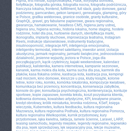
Figma
,
first minute
,
fizjoprofilaktyka
,
Flask
,
florystyka domowa
,
fortyfikacje
,
fotografia górska
,
fotografia nocna
,
fotografia podróżnicza
,
franczyza lokalna
,
frontend
,
fulfillment
,
full stack
,
gady domowe
,
garaż
podziemny
,
garncarstwo
,
gekon lamparci
,
genealogia
,
glamping
,
góry
w Polsce
,
grafika wektorowa
,
granice osobiste
,
granty kulturalne
,
GraphQL
,
gravel
,
gry fabularne papierowe
,
gwara regionalna
,
gwarancja
,
hamakowanie
,
headless CMS
,
higiena jamy ustnej
,
higiena snu
,
higiena wzroku
,
historia lokalna
,
home staging
,
hostele
rodzinne
,
hotel dla psa
,
hurtownie danych
,
identyfikacja marki
,
ikonografia
,
implanty słuchowe
,
improwizacja teatralna
,
Instagram
Reels
,
instrukcje stanowiskowe
,
instrumenty tradycyjne
,
insulinooporność
,
integracje API
,
inteligencja emocjonalna
,
inteligentny termostat
,
internet satelitarny
,
inwestor anioł
,
izolacja
akustyczna
,
jarmark regionalny
,
jarmarki świąteczne
,
jednoosobowa
działalność
,
jesienne wyjazdy
,
jeziora w Polsce
,
joga dla
początkujących
,
kącik czytelniczy
,
kajaki weekendowe
,
kalendarz
publikacji
,
kalistenika
,
kamera internetowa
,
kampanie sezonowe
,
kanarek
,
karma mokra dla kota
,
karma sucha dla psa
,
karmnik dla
ptaków
,
kasa fiskalna online
,
kastracja kota
,
kastracja psa
,
kempingi
nad morzem
,
kino domowe
,
kleszcze u psa
,
kluby książki
,
kolonie
letnie
,
kolor roku
,
komiks
,
komórka lokatorska
,
kompozycje kwiatowe
,
komunikacja bez przemocy
,
koncentracja
,
konserwacja zabytków
,
konsole do gier
,
konsultacja psychologiczna
,
konteneryzacja
,
kontuzje
sportowe
,
kopie zapasowe
,
korekta tekstu
,
koszt pozyskania klienta
,
kotłownia domowa
,
kowalstwo artystyczne
,
KPI
,
kreatywne pisanie
,
kredyt obrotowy
,
królik miniaturka
,
kronika rodzinna
,
KSeF
,
księga
wieczysta
,
Kubernetes
,
kultura feedbacku
,
kultura regionalna
Mazowsza
,
kultura regionalna Podhala
,
kultura regionalna Pomorza
,
kultura regionalna Wielkopolski
,
kurnik przydomowy
,
kury
przydomowe
,
łąka kwietna
,
laktacja
,
lamele ścienne
,
Laravel
,
LARP
,
leasing samochodu
,
legendy miejskie
,
legendy regionalne
,
legowisko
dla psa
,
lejek sprzedażowy
,
lęk separacyjny psa
,
lekcje muzealne
,