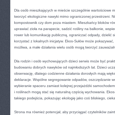
Dla osób mieszkających w mieście szczególnie wartościowe mo
tworzyć ekologiczne nawyki mimo ograniczonej przestrzeni. N
kompostownik czy dom poza miastem. Mieszkańcy bloków rów
uprawiać zioła na parapecie, sadzić rośliny na balkonie, wspie
rower lub komunikację publiczną, ograniczać odpady, dzielić s
korzystać z lokalnych inicjatyw. Ekos-Sułów może pokazywać, 
możliwa, a małe działania wielu osób mogą tworzyć zauważal
Dla rodzin i osób wychowujących dzieci serwis może być prakt
budowaniu dobrych nawyków od najmłodszych lat. Dzieci uczą
obserwację, dlatego codzienne działania dorosłych mają więk
deklaracje. Wspólne segregowanie odpadów, oszczędzanie w
wybieranie spaceru zamiast kolejnej przejażdżki samochode
i roślinach mogą stać się naturalną częścią wychowania. Eko
takiego podejścia, pokazując ekologię jako coś bliskiego, cie
Strona ma również potencjał, aby przyciągać czytelników zai