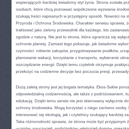
wspierających bardziej świadomy styl życia. Strona została p
osobach, które chcą poznawać współczesne wyzwania środow
szukają treści napisanych w przystępny sposób. Nowości na s
Przyroda i Ochrona Środowiska. Charakter serwisu sprawia,
traktować jako zielony przewodnik dla każdego, kto zastanawia
zgodzie z naturą. Nie jest to strona, która ogranicza się wyłą
ochronie planety. Zamiast tego pokazuje, jak świadome wybo
czynności: robienie zakupów, przygotowywanie posiłków, urzą
planowanie wakacji, korzystanie z transportu, wybieranie ubra
oszczędzanie energii. Dzięki temu czytelnik otrzymuje praktyc
przełożyć na codzienne decyzje bez poczucia presji, przesady
Dużą zaletą strony jest jej bogata tematyka. Ekos-Sułów por
odpowiedzialną codziennością, ale także z podróżowaniem, ku
edukacją. Dzięki temu serwis nie jest skierowany wyłącznie d
ochrony środowiska. Mogą korzystać z niego zarówno osoby, 
interesować się ekologią, jak i czytelnicy szukający bardzie
Taka różnorodność sprawia, że strona może być przyjaznym ź
uczniów, nauczycieli, podróżników, właścicieli domów, mieszk