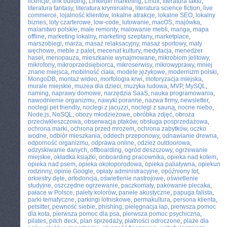
licencje
,
link building
,
LinkedIn marketing
,
Linux
,
literatura faktu
,
literatura fantasy
,
literatura kryminalna
,
literatura science fiction
,
live
commerce
,
lojalność klientów
,
lokalne atrakcje
,
lokalne SEO
,
lokalny
biznes
,
loty czarterowe
,
low-code
,
lutowanie
,
macOS
,
majówka
,
malarstwo polskie
,
małe remonty
,
malowanie mebli
,
manga
,
mapa
offline
,
marketing lokalny
,
marketing szeptany
,
marketplace
,
marszobiegi
,
marża
,
masaż relaksacyjny
,
masaż sportowy
,
maty
węchowe
,
meble z palet
,
mecenat kultury
,
medytacja
,
menedżer
haseł
,
menopauza
,
mieszkanie wynajmowane
,
mikrobiom jelitowy
,
mikrofony
,
mikroprzedsiębiorca
,
mikroserwisy
,
mikrowyprawy
,
mniej
znane miejsca
,
mobilność ciała
,
modele językowe
,
modernizm polski
,
MongoDB
,
montaż wideo
,
morfologia krwi
,
motoryzacja miejska
,
murale miejskie
,
muzea dla dzieci
,
muzyka ludowa
,
MVP
,
MySQL
,
naming
,
naprawy domowe
,
narzędzia SaaS
,
nauka programowania
,
nawodnienie organizmu
,
nawyki poranne
,
nazwa firmy
,
newsletter
,
noclegi pet friendly
,
noclegi z jacuzzi
,
noclegi z sauną
,
nocne niebo
,
Node.js
,
NoSQL
,
obozy młodzieżowe
,
obróbka zdjęć
,
obroża
przeciwkleszczowa
,
obserwacja ptaków
,
obsługa posprzedażowa
,
ochrona marki
,
ochrona przed mrozem
,
ochrona zabytków
,
oczko
wodne
,
odbiór mieszkania
,
oddech przeponowy
,
odnawianie drewna
,
odporność organizmu
,
odprawa online
,
odzież outdoorowa
,
odzyskiwanie danych
,
offboarding
,
ogród deszczowy
,
ogrzewanie
miejskie
,
okładka książki
,
onboarding pracownika
,
opieka nad kotem
,
opieka nad psem
,
opieka okołoporodowa
,
opieka paliatywna
,
opiekun
rodzinny
,
opinie Google
,
opłaty administracyjne
,
opóźniony lot
,
orkiestry dęte
,
ortodoncja
,
oświetlenie nastrojowe
,
oświetlenie
studyjne
,
oszczędne ogrzewanie
,
paczkomaty
,
pakowanie plecaka
,
pałace w Polsce
,
palety kolorów
,
panele akustyczne
,
papuga falista
,
parki tematyczne
,
parkingi lotniskowe
,
permakultura
,
persona klienta
,
petsitter
,
pewność siebie
,
phishing
,
pielęgnacja łap
,
pierwsza pomoc
dla kota
,
pierwsza pomoc dla psa
,
pierwsza pomoc psychiczna
,
pilates
,
pitch deck
,
plan sprzedaży
,
płatności odroczone
,
plaże dla