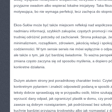
przyjazne owadom albo wspierać lokalne inicjatywy. Taka filozo
motywująca, bo nie wymaga perfekcji, lecz zachęca do stopni
Ekos-Sułów może być także miejscem refleksji nad współczes
nadmiaru informacji, szybkich zakupów, częstych promocji i 
trudniej odróżnić potrzeby od zachcianek. Strona pokazuje, że 
minimalizmem, rozsądkiem, zdrowiem, jakością relacji i spok
codzienności. W tym sensie serwis nie mówi wyłącznie o odpa
ale także o tym, jak żyć bardziej świadomie. To ważna persp
zmiana często zaczyna się od sposobu myślenia, a dopiero pó
konkretne działania.
Dużym atutem strony jest poradnikowy charakter treści. Czyteln
konkretnym pytaniem i znaleźć odpowiedź podaną w sposób z
teksty dobrze sprawdzają się w przypadku osób, które szukają
wyrzucić dany odpad, jak ograniczyć plastik w domu, czy pro
zawsze są dobrym rozwiązaniem, jak podróżować bez szkody d
kuchnię bardziej przyjazną środowisku albo jak rozmawiać z dz