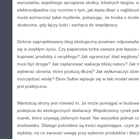
warsztatów, wspólnego sprzątania okolicy, lokalnych targów, 
elektroodpadów czy rozmów o tym, jak lepiej dbać o najbliższ
może wzmacniać takie myślenie, pokazując, że troska o środow
skuteczna, gdy łączy ludzi i zachęca do współpracy.
Dobrze zaprojektowany blog ekologiczny powinien odpowiadać 
się w zwykłym życiu. Czy papierowa torba zawsze jest lepsza 
kupować produkty z recyklingu? Jak ograniczyć ślad węglowy
musi być drogie? Jak zaplanować wakacje bliżej natury? Jak 
wybierać ubrania, które posłużą dłużej? Jak wytłumaczyć dzie
oszczędzać wodę? Ekos-Sułów wpisuje się w taki model serwi
jest praktyczna.
Wartością strony jest również to, że może pomagać w budow
podejścia do ekologicznych deklaracji. Współczesny rynek pełe
marek, które używają zielonych haseł. Nie wszystkie jednak r
środowisku. Dlatego potrzebne są treści wyjaśniające, czym j
etykiety, na co zwracać uwagę przy wyborze produktów i dlac