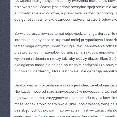
rozwijaniu inteligentnych miast czy tworzeniu materiałów łat
przetworzenia. Ważne jest jednak rozsądne spojrzenie: nie ka
automatycznie ekologiczna, a prawdziwa wartość technologii za
dostępności, realnej skuteczności i wpływu na całe środowisko
Serwis porusza również temat odpowiedzialnej garderoby. To o
interesuje osoby chcące kupować mniej przypadkowo i bardzie
temat mogą dotyczyć ubrań z drugiej ręki, naprawiania odzież
przetworzonych materiałów, ograniczania zakupów impulsywny
wykonania i dbania o rzeczy tak, aby służyły dłużej. Ekos-Su
ekologiczna moda nie polega na ciągłym podążaniu za nowymi
budowaniu garderoby, która jest trwała i nie generuje niepot
Bardzo ważnym przesłaniem strony jest idea, że ekologia zac
Nie każdy może od razu zainwestować w nowoczesne technol
ogrzewania domu, zrezygnować z samochodu czy całkowicie w
może jednak zrobić coś w swojej skali: nosić własną torbę na
bez zbędnych opakowań, naprawiać zamiast wyrzucać, planow
wodę, wyłączać nieużywane urządzenia, korzystać z komunikacj