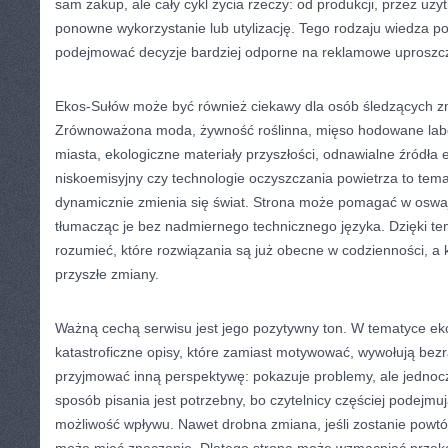
sam zakup, ale cały cykl życia rzeczy: od produkcji, przez uż
ponowne wykorzystanie lub utylizację. Tego rodzaju wiedza p
podejmować decyzje bardziej odporne na reklamowe uproszc
Ekos-Sułów może być również ciekawy dla osób śledzących zm
Zrównoważona moda, żywność roślinna, mięso hodowane labora
miasta, ekologiczne materiały przyszłości, odnawialne źródła e
niskoemisyjny czy technologie oczyszczania powietrza to temat
dynamicznie zmienia się świat. Strona może pomagać w oswaj
tłumacząc je bez nadmiernego technicznego języka. Dzięki tem
rozumieć, które rozwiązania są już obecne w codzienności, a 
przyszłe zmiany.
Ważną cechą serwisu jest jego pozytywny ton. W tematyce ek
katastroficzne opisy, które zamiast motywować, wywołują be
przyjmować inną perspektywę: pokazuje problemy, ale jednoc
sposób pisania jest potrzebny, bo czytelnicy częściej podejmuj
możliwość wpływu. Nawet drobna zmiana, jeśli zostanie powtó