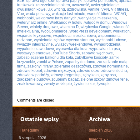
B2B
,
uprawa ogórków
,
uprawa papryki
,
uprawa pomidorów
,
uprawa
truskawek
,
uszczelnianie okien
,
uważność
,
uwierzytelnianie
dwuskładnikowe
,
UX writing
,
uzdrowiska
,
vanlife
,
VPN
,
VR fitness
,
Vue
,
wada postawy
,
wakacje last minute
,
wartość klienta
,
WCAG
,
webhooki
,
wektorowe bazy danych
,
wentylacja mieszkania
,
weterynarz online
,
Wielkanoc w hotelu
,
wilgoć w domu
,
Windows
Server
,
winiety drogowe
,
witamina D
,
wizytówka Google
,
własność
intelektualna
,
WooCommerce
,
WordPress development
,
workation
,
wsparcie kryzysowe
,
wspólnota mieszkaniowa
,
wspomnienia
rodzinne
,
wybielanie zębów
,
wycena startupu
,
wycinanki ludowe
,
wyjazdy integracyjne
,
wyjazdy weekendowe
,
wynagrodzenia
,
wypalenie zawodowe
,
wyprawka dla kota
,
wyprawka dla psa
,
wystawy plenerowe
,
YouTube Shorts
,
zabawki węchowe
,
zabezpieczenie balkonu dla kota
,
zabytkowe kościoły
,
zamki
krzyżackie
,
zamki w Polsce
,
zapachy do domu
,
zarządzanie małą
firmą
,
zasłony i firany
,
zbieranie deszczówki
,
zdrowie hormonalne
,
zdrowie kobiet
,
zdrowie mężczyzn
,
zdrowie oczu
,
zdrowie słuchu
,
zdrowie w podróży
,
zdrowy kręgosłup
,
zęby kota
,
zęby psa
,
zgłoszenie budowy
,
zgubiony bagaż
,
zielone szkoły
,
zimowe ferie
,
znak towarowy
,
zwroty w sklepie
,
żywienie kur
,
żywopłot
Comments are closed.
Harlequiny
sierpień 2026
6 sierpnia, 2026
lipiec 2026