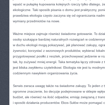
wpaść w pułapkę kupowania kolejnych rzeczy tylko dlatego, ż
ekologiczne. Taki sposób pisania o domu jest praktyczny, pon
prawdziwa ekologia często zaczyna się od ograniczania nadmia
wymiany przedmiotów na nowe.
Ważne miejsce zajmuje również świadome gotowanie. To dział
osoby szukające bardziej naturalnych rozwiązań w codziennym
w duchu ekologii mogą pokazywać, jak planować zakupy, ogr
żywności, korzystać z sezonowych produktów, wybierać lokal
przygotowywać posiłki z resztek, przechowywać jedzenie w r
tak, by zużywać mniej energii. Taka tematyka łączy zdrowie z 
jest bliska zwykłemu czytelnikowi. Ekologia nie jest tu modny
codziennym nawykiem organizowania życia.
Serwis zwraca uwagę także na świadome zakupy. To jeden z t
ogromne znaczenie, bo decyzje podejmowane w sklepie wpływ
budżet, ale również na ilość odpadów, emisję związaną z tra
i sposób działania producentów. Ekos-Sułów może pomagać c