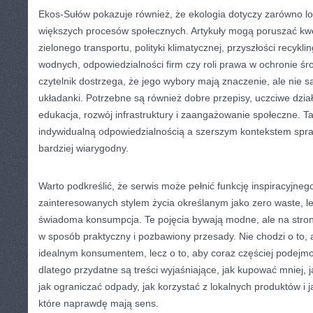
Ekos-Sułów pokazuje również, że ekologia dotyczy zarówno lok
większych procesów społecznych. Artykuły mogą poruszać kwe
zielonego transportu, polityki klimatycznej, przyszłości recyk
wodnych, odpowiedzialności firm czy roli prawa w ochronie śr
czytelnik dostrzega, że jego wybory mają znaczenie, ale nie
układanki. Potrzebne są również dobre przepisy, uczciwe dział
edukacja, rozwój infrastruktury i zaangażowanie społeczne.
indywidualną odpowiedzialnością a szerszym kontekstem spraw
bardziej wiarygodny.
Warto podkreślić, że serwis może pełnić funkcję inspiracyjne
zainteresowanych stylem życia określanym jako zero waste, les
świadoma konsumpcja. Te pojęcia bywają modne, ale na stro
w sposób praktyczny i pozbawiony przesady. Nie chodzi o to, 
idealnym konsumentem, lecz o to, aby coraz częściej podejm
dlatego przydatne są treści wyjaśniające, jak kupować mniej, 
jak ograniczać odpady, jak korzystać z lokalnych produktów i
które naprawdę mają sens.