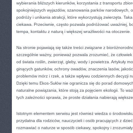
wybierania bliższych kierunków, korzystania z transportu zbi
spokojniejszych wyjazdów, szanowania parków narodowych, o
podróży i unikania atrakcji, które wykorzystują zwierzęta. Taka
ciekawa. Przeciwnie, często pozwala podróżować uważniej, b
tempa, kontaktu z naturą i większej wrażliwości na otoczenie.
Na stronie pojawiają się także treści związane z bioróżnorodno
szczególnie ważny, ponieważ pozwala zrozumieć, że człowiek
od świata roślin, zwierząt, gleby, wody i powietrza. Artykuły 
ginących gatunków, ochrony owadów, znaczenia lasów, jakości
problemów mórz i rzek, a także wpływu codziennych decyzji 
Dzięki temu Ekos-Sułów nie ogranicza się do porad domowych
naturalne powiązania, które stoją za pojęciem ekologii. To wa
tych zależności sprawia, że proste działania nabierają większ
Istotnym elementem serwisu jest również wiedza o środowisk
przydatna dla rodziców, nauczycieli i osób pracujących z dzie
rozmawiać o naturze w sposób ciekawy, spokojny i zrozumiały