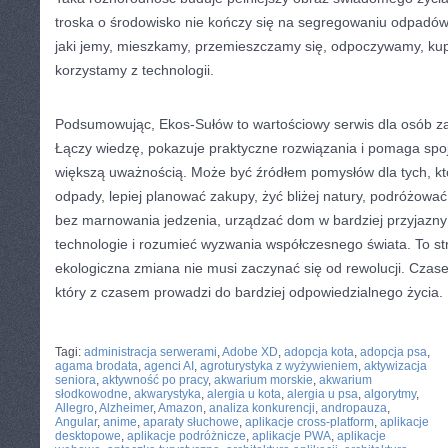
troska o środowisko nie kończy się na segregowaniu odpadów
jaki jemy, mieszkamy, przemieszczamy się, odpoczywamy, kup
korzystamy z technologii.
Podsumowując, Ekos-Sułów to wartościowy serwis dla osób z
Łączy wiedzę, pokazuje praktyczne rozwiązania i pomaga spo
większą uważnością. Może być źródłem pomysłów dla tych, kt
odpady, lepiej planować zakupy, żyć bliżej natury, podróżowa
bez marnowania jedzenia, urządzać dom w bardziej przyjazn
technologie i rozumieć wyzwania współczesnego świata. To str
ekologiczna zmiana nie musi zaczynać się od rewolucji. Czase
który z czasem prowadzi do bardziej odpowiedzialnego życia.
CATEGORIES:
TURYSTYKA, PODRÓŻE
Tagi:
administracja serwerami
,
Adobe XD
,
adopcja kota
,
adopcja psa
,
agama brodata
,
agenci AI
,
agroturystyka z wyżywieniem
,
aktywizacja
seniora
,
aktywność po pracy
,
akwarium morskie
,
akwarium
słodkowodne
,
akwarystyka
,
alergia u kota
,
alergia u psa
,
algorytmy
,
Allegro
,
Alzheimer
,
Amazon
,
analiza konkurencji
,
andropauza
,
Angular
,
anime
,
aparaty słuchowe
,
aplikacje cross-platform
,
aplikacje
desktopowe
,
aplikacje podróżnicze
,
aplikacje PWA
,
aplikacje