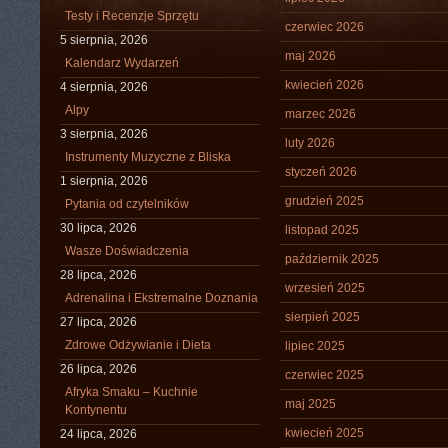
Testy i Recenzje Sprzętu
czerwiec 2026
5 sierpnia, 2026
maj 2026
Kalendarz Wydarzeń
kwiecień 2026
4 sierpnia, 2026
Alpy
marzec 2026
3 sierpnia, 2026
luty 2026
Instrumenty Muzyczne z Bliska
styczeń 2026
1 sierpnia, 2026
grudzień 2025
Pytania od czytelników
30 lipca, 2026
listopad 2025
Wasze Doświadczenia
październik 2025
28 lipca, 2026
wrzesień 2025
Adrenalina i Ekstremalne Doznania
sierpień 2025
27 lipca, 2026
Zdrowe Odżywianie i Dieta
lipiec 2025
26 lipca, 2026
czerwiec 2025
Afryka Smaku – Kuchnie
maj 2025
Kontynentu
kwiecień 2025
24 lipca, 2026