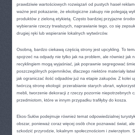
prawdziwie wartościowych rozwiązań od pustych haseł reklam
ważne jest pokazanie, że ekologiczne zakupy nie polegają wy
produktów z zieloną etykietą. Często bardziej przyjazne środo
wybieranie rzeczy trwalszych, naprawianie tego, co się zepsuł
drugiej ręki lub wspieranie lokalnych wytwórców.
Osobną, bardzo ciekawą częścią strony jest upcykling. To tem
spojrzeć na odpady nie tylko jak na problem, ale również jak 
recyklingiem mogą wyjaśniać, jak poprawnie segregować śmie
poszczególnych pojemników, dlaczego niektóre materiały łatwi
jak ograniczać ilość odpadów już na etapie zakupów. Z kolei u
twórczą stronę ekologii: przerabianie starych ubrań, wykorzys
mebli, tworzenie dekoracji z rzeczy pozornie niepotrzebnych 
przedmiotom, które w innym przypadku trafiłyby do kosza.
Ekos-Sułów podejmuje również temat odpowiedzialnej turystyki
obszar, ponieważ coraz więcej osób chce poznawać świat, ale
szkodzić przyrodzie, lokalnym społecznościom i zwierzętom. 