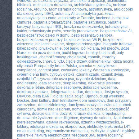
webowe
,
apteczka turystyczna
,
architektura aplikacji
,
architektura
bibliotek
,
architektura drewniana
,
architektura systemów
,
archiwa
rodzinne
,
Arduino
,
aromaterapia domowa
,
astroturystyka
,
audiobooki
dla dzieci
,
audyt SEO
,
automaty AI
,
automatyka garażowa
,
automatyzacja no-code
,
autostrady w Europie
,
backend
,
backup w
chmurze
,
badania profilaktyczne
,
badanie satysfakcji
,
badanie
tarczycy
,
bazy danych SQL
,
beczka na deszczówkę
,
behawiorysta
kotów
,
behawiorysta psów
,
benefity pracownicze
,
bezpieczeństwo AI
,
bezpieczeństwo dzieci w domu
,
bezpieczeństwo seniora
,
bezpieczeństwo w podróży
,
bezpieczeństwo Wi-Fi
,
bezpieczne
wiercenie
,
biblioteki lokalne
,
bieganie rekreacyjne
,
bieganie trailowe
,
bikepacking
,
biwakowanie
,
ból barku
,
ból kolana
,
ból pleców
,
Boże
Narodzenie poza domem
,
budki lęgowe
,
bunkry
,
bushcraft
,
buty
trekkingowe
,
chatbot firmowy
,
cholesterol
,
chomik
,
choroby
odkleszczowe
,
chóry
,
CI CD
,
cięcie drzew
,
ciśnienie krwi
,
cisza nocna
,
city break Europa
,
city break Polska
,
cmentarze zabytkowe
,
compliance
,
content plan
,
coworking lokalny
,
ćwiczenia korekcyjne
,
cyberhigiena firmy
,
cyfrowy detoks
,
czujnik czadu
,
czujnik dymu
,
czujniki IoT
,
czyszczenie uszu psa
,
czytanie dzieciom
,
data
engineering
,
data science
,
deep learning
,
dekoracje jesienne
,
dekoracje letnie
,
dekoracje sezonowe
,
dekoracje wiosenne
,
dekoracje zimowe
,
delegowanie zadań
,
demencja
,
design system
,
DevOps
,
dieta BARF
,
digitalizacja zdjęć
,
Django
,
długi weekend
,
Docker
,
dom kultury
,
dom letniskowy
,
dom modułowy
,
dom przyjazny
zwierzętom
,
dom szkieletowy
,
dom tymczasowy dla zwierząt
,
domek
całoroczny
,
domki nad jeziorem
,
domowa biblioteczka
,
dostępność
cyfrowa
,
dotacje dla firm
,
dożynki
,
drapak dla kota
,
dropshipping
,
drukowanie żywiczne
,
due diligence
,
dywany do salonu
,
działalność
nierejestrowana
,
działka rekreacyjna
,
dziennik wdzięczności
,
e-
faktury
,
edukacja muzealna
,
ekopodróże
,
elektrolity
,
elektronika DIY
,
email marketing
,
ergonomiczne ćwiczenia
,
eseistyka
,
etyka AI
,
etykiety
kurierskie
,
faktura elektroniczna
,
feedback 360
,
festyn rodzinny
,