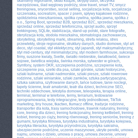
skanseny regionalne
,
skład książki
,
skrypty bash
,
skrzynka
narzędziowa
,
ślad węglowy podróży
,
slow travel
,
smart TV
,
smycz
treningowa
,
snycerstwo
,
social selling
,
socjalizacja kota
,
socjalizacja
szczeniaka
,
socrealizm
,
spacer z psem
,
spływy kajakowe rodzinne
,
spółdzielnia mieszkaniowa
,
spółka cywilna
,
spółka jawna
,
spółka z
o.o.
,
Spring Boot
,
sprzedaż B2B
,
sprzedaż B2C
,
sprzedaż mieszkania
,
sprzedaż online
,
sprzedaż telefoniczna
,
sprzęt audio
,
sprzęt
trekkingowy
,
SQLite
,
stabilizacja
,
stand-up polski
,
stare fotografie
,
sterylizacja kota
,
stodoła mieszkalna
,
stomatologia zachowawcza
,
storytelling
,
storytelling marki
,
streaming
,
strefa relaksu
,
stres
przewlekły
,
stroje regionalne
,
struktury danych
,
studio domowe
,
styl art
deco
,
styl coastal
,
styl eklektyczny
,
styl japandi
,
styl maksymalistyczny
,
styl mid-century
,
styl minimalistyczny
,
styl modern farmhouse
,
sukcesja
firmy
,
suszone kwiaty
,
Svelte
,
światło niebieskie
,
światłowód
,
świece
sojowe
,
świetlica wiejska
,
świnka morska
,
sylwester w górach
,
Symfony
,
system OKR
,
szczepienia podróżne
,
szczepienie kota
,
szczepienie psa
,
szelki dla psa
,
szlaki górskie
,
szlaki historyczne
,
szlaki kulinarne
,
szlaki nadmorskie
,
szlaki piesze
,
szlaki rowerowe
rodzinne
,
szlaki winiarskie
,
szlaki zamków
,
sztuka partycypacyjna
,
sztuka sakralna
,
szyfrowanie danych
,
tańce ludowe
,
tanie noclegi
,
tapety ścienne
,
teatr amatorski
,
teatr dla dzieci
,
techniczne SEO
,
techniki oddechowe
,
tekstylia domowe
,
teleopieka
,
terapia online
,
terminal
,
terminal w telefonie
,
termy
,
terrarium
,
testowanie
oprogramowania
,
testy integracyjne
,
testy jednostkowe
,
TikTok
marketing
,
tiny house
,
tkactwo
,
tłumacz offline
,
tradycje rodzinne
,
transporter dla kota
,
trasy samochodowe
,
trawnik naturalny
,
trening
core
,
trening dla dzieci
,
trening funkcjonalny
,
trening kettlebell
,
trening
kobiet
,
trening po ciąży
,
trening równowagi
,
trening seniorów
,
trening z
gumami
,
turystyka filmowa
,
turystyka industrialna
,
turystyka kolejowa
,
turystyka literacka
,
turystyka przyrodnicza
,
turystyka sakralna
,
ubezpieczenie podróżne
,
uczenie maszynowe
,
ukryte perełki
,
umowa
najmu
,
umowa o dzieło
,
umowa o pracę
,
umowa zlecenie
,
umowy