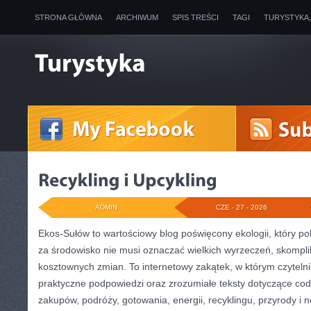
STRONA GŁÓWNA
ARCHIWUM
SPIS TREŚCI
TAGI
TURYSTYKA
ADMIN
CZE - 27 - 2026
Ekos-Sułów to wartościowy blog poświęcony ekologii, który p
za środowisko nie musi oznaczać wielkich wyrzeczeń, skompli
kosztownych zmian. To internetowy zakątek, w którym czytelni
praktyczne podpowiedzi oraz zrozumiałe teksty dotyczące c
zakupów, podróży, gotowania, energii, recyklingu, przyrody 