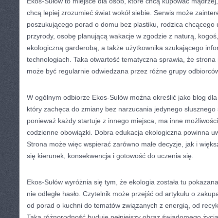
Ekos-Sułów to miejsce dla osób, które chcą kupować mądrzej, a
chcą lepiej zrozumieć świat wokół siebie. Serwis może zainte
poszukującego porad o domu bez plastiku, rodzica chcącego 
przyrody, osobę planującą wakacje w zgodzie z naturą, kogoś,
ekologiczną garderobą, a także użytkownika szukającego infor
technologiach. Taka otwartość tematyczna sprawia, że strona m
może być regularnie odwiedzana przez różne grupy odbiorcó
W ogólnym odbiorze Ekos-Sułów można określić jako blog dla
który zachęca do zmiany bez narzucania jedynego słusznego s
ponieważ każdy startuje z innego miejsca, ma inne możliwości,
codzienne obowiązki. Dobra edukacja ekologiczna powinna uw
Strona może więc wspierać zarówno małe decyzje, jak i większ
się kierunek, konsekwencja i gotowość do uczenia się.
Ekos-Sułów wyróżnia się tym, że ekologia została tu pokazana
nie odległe hasło. Czytelnik może przejść od artykułu o zakup
od porad o kuchni do tematów związanych z energią, od recyk
Taka różnorodność buduje pełniejszy obraz świadomego życia