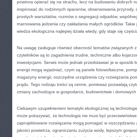
powinna opierać się na strachu, lecz na budowaniu dobrych
inspirować do rodzinnych spacerów, obserwowania przyrody
prostych warsztatów, rozmów o segregacji odpadów, wspólne
marnowania jedzenia czy zakładania małych ogródków. Takie 
wiedza ekologiczna najlepiej działa wtedy, gdy staje się częśc
Na uwagę zasługuje również obecność tematów związanych z z
czytelników są to zagadnienia trudne, techniczne albo kojarz
inwestycjami. Serwis może jednak przedstawiać je w sposób ba
energii mogą wyjaśniać, czym są panele fotowoltaiczne, pom
magazyny energii, oszczędne urządzenia czy rozwiązania po
prądu. Tego rodzaju treści są cenne, ponieważ pozwalają czyt
zmiany zachodzące w gospodarce, budownictwie i domowych
Ciekawym uzupełnieniem tematyki ekologicznej są technologie
może pokazywać, że technologia nie musi być przeciwieństw
zaprojektowane rozwiązania mogą pomagać w oszczędzaniu 
jakości powietrza, ograniczaniu zużycia wody, lepszym gosp