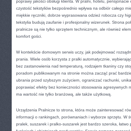
poprawy jakości obsługi klienta. W pralni, hotelu, pensjonaci
czystość tekstyliów bezpośrednio wpływa na odbiór całego mie
miękkie ręczniki, dobrze wyprasowana odzież robocza czy hig
tekstylia budują zaufanie i profesjonalny wizerunek. Strona p
pralnicze są nie tylko sprzętem technicznym, ale również e
komfort gości.
W kontekście domowym serwis uczy, jak podejmować rozsądn
prania. Wiele osób korzysta z pralki automatycznie, wybierają
bez zastanowienia nad temperaturą, rodzajem tkaniny czy sto
poradom publikowanym na stronie można zacząć prać bardzie
ubrania przed szybszym zużyciem, ograniczać rachunki, unik
poprawiać efekty bez konieczności stosowania agresywnych m
ma wartość nie tylko branżową, ale także użytkową.
Urządzenia Pralnicze to strona, która może zainteresować ró
informacji o rankingach, porównaniach i wyborze sprzętu. W ś
pralek, suszarek i pralko-suszarek jest bardzo szeroka, łatwo