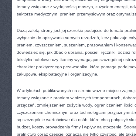
tematy związane z wydajnością maszyn, zużyciem energii, od
sektorze medycznym, praniem przemysłowym oraz optymaliza
Dużą zaletą strony jest jej szerokie podejście do tematu praln
wyłącznie do opisywania samych urządzeń, lecz pokazuje cały
praniem, czyszczeniem, suszeniem, prasowaniem i konserwacj
dowiedzieć się, jak dbać o ubrania, pościel, ręczniki, odzież ro
tekstylia hotelowe czy tkaniny wymagające szczególnej ostroż
charakter praktycznego przewodnika, która pomaga podejmow
zakupowe, eksploatacyjne i organizacyjne.
W artykułach publikowanych na stronie ważne miejsce zajmuje
tematy związane z praniem w niższych temperaturach, dobo
urządzeń, zmniejszaniem zużycia wody, ograniczaniem ilości
czyszczeniem chemicznym oraz technologiami przyjaznymi śro
są szczególnie wartościowe dla osób, które chcą połączyć sk
budżet, koszty prowadzenia firmy i wpływ na otoczenie. Stro
pralnictwo coraz częściej oznacza nie tylko czystość, ale takż