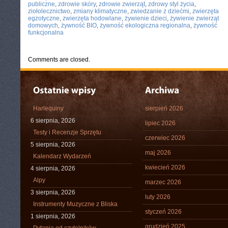
publiczne
,
zdrowie skóry
,
zdrowie zwierząt
,
zdrowy styl życia
,
ziołolecznictwo
,
zmiany klimatyczne
,
zwiedzanie z dziećmi
,
zwierzęta
egzotyczne
,
zwierzęta hodowlane
,
żywienie dzieci
,
żywienie zwierząt
domowych
,
żywność BIO
,
żywność ekologiczna regionalna
,
żywność
funkcjonalna
Comments are closed.
Harlequiny
sierpień 2026
6 sierpnia, 2026
lipiec 2026
Testy i Recenzje Sprzętu
czerwiec 2026
5 sierpnia, 2026
maj 2026
Kalendarz Wydarzeń
kwiecień 2026
4 sierpnia, 2026
Alpy
marzec 2026
3 sierpnia, 2026
luty 2026
Instrumenty Muzyczne z Bliska
styczeń 2026
1 sierpnia, 2026
grudzień 2025