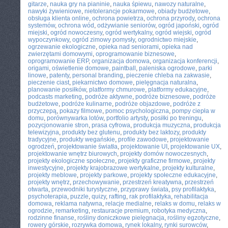
gitarze
,
nauka gry na pianinie
,
nauka śpiewu
,
nawozy naturalne
,
nawyki żywieniowe
,
nietolerancje pokarmowe
,
obiady budżetowe
,
obsługa klienta online
,
ochrona powietrza
,
ochrona przyrody
,
ochrona
systemów
,
ochrona wód
,
odżywianie seniorów
,
ogród japoński
,
ogród
miejski
,
ogród nowoczesny
,
ogród wertykalny
,
ogród wiejski
,
ogród
wypoczynkowy
,
ogród zimowy pomysły
,
ogrodnictwo miejskie
,
ogrzewanie ekologiczne
,
opieka nad seniorami
,
opieka nad
zwierzętami domowymi
,
oprogramowanie biznesowe
,
oprogramowanie ERP
,
organizacja domowa
,
organizacja konferencji
,
origami
,
oświetlenie domowe
,
paintball
,
paleniska ogrodowe
,
parki
linowe
,
patenty
,
personal branding
,
pieczenie chleba na zakwasie
,
pieczenie ciast
,
piekarnictwo domowe
,
pielęgnacja naturalna
,
planowanie posiłków
,
platformy chmurowe
,
platformy edukacyjne
,
podcasts marketing
,
podróże aktywne
,
podróże biznesowe
,
podróże
budżetowe
,
podróże kulinarne
,
podróże objazdowe
,
podróże z
przyczepą
,
pokazy filmowe
,
pomoc psychologiczna
,
pompy ciepła w
domu
,
porównywarka lotów
,
portfolio artysty
,
posiłki po treningu
,
pozycjonowanie stron
,
prasa cyfrowa
,
produkcja muzyczna
,
produkcja
telewizyjna
,
produkty bez glutenu
,
produkty bez laktozy
,
produkty
tradycyjne
,
produkty wegańskie
,
profile zawodowe
,
projektowanie
ogrodzeń
,
projektowanie światła
,
projektowanie UI
,
projektowanie UX
,
projektowanie wnętrz biurowych
,
projekty domów nowoczesnych
,
projekty ekologiczne społeczne
,
projekty graficzne firmowe
,
projekty
inwestycyjne
,
projekty krajobrazowe wertykalne
,
projekty kulturalne
,
projekty meblowe
,
projekty parkowe
,
projekty społeczne edukacyjne
,
projekty wnętrz
,
przechowywanie
,
przestrzeń kreatywna
,
przestrzeń
otwarta
,
przewodniki turystyczne
,
przyprawy świata
,
psy profilaktyka
,
psychoterapia
,
puzzle
,
quizy
,
rafting
,
rak profilaktyka
,
rehabilitacja
domowa
,
reklama natywna
,
relacje medialne
,
relaks w domu
,
relaks w
ogrodzie
,
remarketing
,
restauracje premium
,
robotyka medyczna
,
rodzinne finanse
,
rośliny doniczkowe pielęgnacja
,
rośliny egzotyczne
,
rowery górskie
,
rozrywka domowa
,
rynek lokalny
,
rynki surowców
,