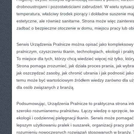
drobnoustrojami i pozostałościami zabrudzeń. W wielu sytuac
temperatura, właściwy środek piorący i dokładne suszenie maj
estetyczne, ale również sanitarne. Strona może więc zaintere
zadbać o bezpieczne otoczenie w domu, miejscu pracy lub ob
Serwis Urządzenia Pralnicze można opisać jako kompleksowy p
pralniczym, czyszczeniu tkanin, technologiach, ekologii i prakty
To miejsce dla tych, którzy chcą wiedzieć więcej niż tylko, któr
Strona pomaga zrozumieć, jak działa proces prania, jak wybr
jak oszczędzać zasoby, jak chronić ubrania i jak podnosić jako
temu może być wartościowym źródłem wiedzy zarówno dla uż
dla osób związanych z branżą.
Podsumowując, Urządzenia Pralnicze to praktyczna strona in
szeroko rozumianemu pralnictwu. Łączy wiedzę o sprzęcie, tech
ekologii i codziennej pielęgnacji tkanin. Serwis może pomaga
lepszym użytkowaniu pralek i suszarek, organizacji pracy praln
rozumieniu nowoczesnych rozwiązań stosowanych w branży. 