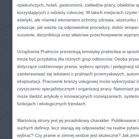
opiekuńczych, hoteli, gastronomii, zakładów pracy, obiektów s
korzystających z odzieży roboczej. W takich miejscach czyste t
estetyki, ale również elementem ochrony zdrowia, wizerunku i 
pokazuje, jak ważne są odpowiednie procedury, dobór tempera
suszenie, dezynfekcja oraz właściwe przechowywanie wypran
Urządzenia Pralnicze prezentują tematykę pralnictwa w sposób
może być przydatna dla różnych grup odbiorców. Osoba pryw
dotyczące codziennego prania, wyboru sprzętu i pielęgnacji 
zainteresować się tekstami o pralniach przemysłowych, automa
eksploatacji. Pracownik branży usługowej może wykorzystać in
czyszczeniu specjalistycznym i organizacji pracy. Natomiast p
może śledzić artykuły o innowacyjnych rozwiązaniach, system
funkcjach i ekologicznych trendach.
Wartością strony jest jej poradnikowy charakter. Publikowane t
suchych definicji, lecz starają się odpowiadać na realne pytan
wybrać? Czy pranie w zimnej wodzie jest skuteczne? Jak zmni