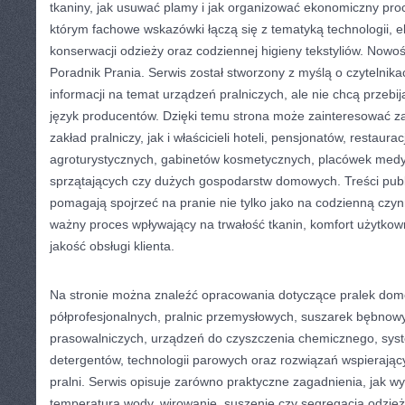
tkaniny, jak usuwać plamy i jak organizować ekonomiczny proc
którym fachowe wskazówki łączą się z tematyką technologii, eko
konserwacji odzieży oraz codziennej higieny tekstyliów. Nowoś
Poradnik Prania. Serwis został stworzony z myślą o czytelnika
informacji na temat urządzeń pralniczych, ale nie chcą przebij
język producentów. Dzięki temu strona może zainteresować 
zakład pralniczy, jak i właścicieli hoteli, pensjonatów, restaura
agroturystycznych, gabinetów kosmetycznych, placówek medy
sprzątających czy dużych gospodarstw domowych. Treści pub
pomagają spojrzeć na pranie nie tylko jako na codzienną czyn
ważny proces wpływający na trwałość tkanin, komfort użytkowni
jakość obsługi klienta.
Na stronie można znaleźć opracowania dotyczące pralek dom
półprofesjonalnych, pralnic przemysłowych, suszarek bębnowy
prasowalniczych, urządzeń do czyszczenia chemicznego, sy
detergentów, technologii parowych oraz rozwiązań wspierają
pralni. Serwis opisuje zarówno praktyczne zagadnienia, jak w
temperatura wody, wirowanie, suszenie czy segregacja odzieży