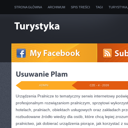
STRONA GŁÓWNA
ARCHIWUM
SPIS TREŚCI
TAGI
TURYSTYKA
ADMIN
CZE - 4 - 2026
Urządzenia Pralnicze to tematyczny serwis internetowy poświę
profesjonalnym rozwiązaniom pralniczym, sprzętowi wykorzy
hotelach, pralniach, obiektach usługowych oraz zakładach pr
rozbudowane źródło wiedzy dla osób, które chcą lepiej zrozu
pralnictwo, jak dobierać urządzenia piorące, jak korzystać z s