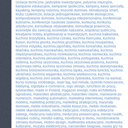
izolacje termiczne
,
jastrzębie inwestycyjne
,
jedzenie intuicyjne
,
kampanie edukacyjne
,
kampanie społeczne
,
kampery
,
kawa specialty
,
kayaking
,
kemping rodzinny
,
kiszonki domowe
,
klimatyzacja smart
,
kluby czytelnicze
,
kolacje jednogarnkowe
,
kominki ekologiczne
,
kompostowanie domowe
,
komunikacja interpersonalna
,
konferencje
kulinarne
,
konferencje naukowe żywienie
,
konkursy
,
konkursy
artystyczne
,
konsultacje obywatelskie
,
konsultacje prawnicze
,
kosmetyki dla zwierząt
,
kosmetyki naturalne
,
krajobraz publiczny
,
kreatywne hobby
,
kryptowaluty w inwestycjach
,
kuchnia bałkańska
,
kuchnia brazylijska
,
kuchnia czeska
,
kuchnia francuska
,
kuchnia
fusion
,
kuchnia grecka
,
kuchnia gruzińska
,
kuchnia hiszpańska
,
kuchnia indyjska
,
kuchnia japońska
,
kuchnia koreańska
,
kuchnia
libańska
,
kuchnia marokańska
,
kuchnia meksykańska
,
kuchnia
międzynarodowa
,
kuchnia molekularna
,
kuchnia niemiecka
,
kuchnia
orientalna
,
kuchnia peruwiańska
,
kuchnia portugalska
,
kuchnia
roślinna
,
kuchnia sezonowa
,
kuchnia sezonowa jesienna
,
kuchnia
sezonowa letnia
,
kuchnia sezonowa zimowa
,
kuchnia skandynawska
,
kuchnia śródziemnomorska
,
kuchnia tajska
,
kuchnia turecka
,
kuchnia
ukraińska
,
kuchnia węgierska
,
kuchnia wielkanocna
,
kuchnia
wigilijna
,
kuchnia zero waste
,
kuchnia żydowska
,
kuchnie na wymiar
,
kursy rozwoju osobistego
,
laser tag
,
last minute
,
łazienki nowoczesne
,
lobbying
,
logistyka e-commerce
,
logo design
,
lunchbox do pracy
,
łyżwiarstwo
,
made in Poland
,
magazyn energii
,
mała architektura
ogrodowa
,
malarstwo abstrakcyjne
,
malarstwo olejne
,
malowanie po
numerach
,
marketing automation
,
marketing internetowy
,
marketing
mobilny
,
marketing polityczny
,
marketing strategiczny
,
marynaty
domowe
,
meble industrialne
,
meble klasyczne
,
meble modułowe
,
meble skandynawskie
,
media tradycyjne
,
medycyna estetyczna
zabiegi
,
medycyna naturalna
,
medycyna prewencyjna
,
mental health
,
miejskie rośliny
,
mindful eating
,
monitoring w domu
,
monitorowanie
zdrowia domowe
,
motion design
,
multimedia edukacyjne
,
multimedia
kulturalne
,
muzyka elektroniczna
,
narciarstwo biegowe
,
nauka gry na