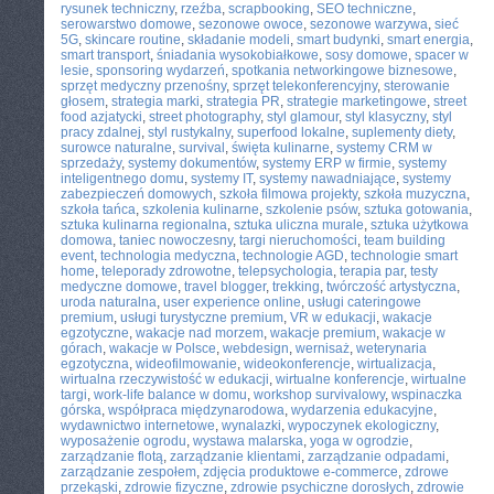
rysunek techniczny
,
rzeźba
,
scrapbooking
,
SEO techniczne
,
serowarstwo domowe
,
sezonowe owoce
,
sezonowe warzywa
,
sieć
5G
,
skincare routine
,
składanie modeli
,
smart budynki
,
smart energia
,
smart transport
,
śniadania wysokobiałkowe
,
sosy domowe
,
spacer w
lesie
,
sponsoring wydarzeń
,
spotkania networkingowe biznesowe
,
sprzęt medyczny przenośny
,
sprzęt telekonferencyjny
,
sterowanie
głosem
,
strategia marki
,
strategia PR
,
strategie marketingowe
,
street
food azjatycki
,
street photography
,
styl glamour
,
styl klasyczny
,
styl
pracy zdalnej
,
styl rustykalny
,
superfood lokalne
,
suplementy diety
,
surowce naturalne
,
survival
,
święta kulinarne
,
systemy CRM w
sprzedaży
,
systemy dokumentów
,
systemy ERP w firmie
,
systemy
inteligentnego domu
,
systemy IT
,
systemy nawadniające
,
systemy
zabezpieczeń domowych
,
szkoła filmowa projekty
,
szkoła muzyczna
,
szkoła tańca
,
szkolenia kulinarne
,
szkolenie psów
,
sztuka gotowania
,
sztuka kulinarna regionalna
,
sztuka uliczna murale
,
sztuka użytkowa
domowa
,
taniec nowoczesny
,
targi nieruchomości
,
team building
event
,
technologia medyczna
,
technologie AGD
,
technologie smart
home
,
teleporady zdrowotne
,
telepsychologia
,
terapia par
,
testy
medyczne domowe
,
travel blogger
,
trekking
,
twórczość artystyczna
,
uroda naturalna
,
user experience online
,
usługi cateringowe
premium
,
usługi turystyczne premium
,
VR w edukacji
,
wakacje
egzotyczne
,
wakacje nad morzem
,
wakacje premium
,
wakacje w
górach
,
wakacje w Polsce
,
webdesign
,
wernisaż
,
weterynaria
egzotyczna
,
wideofilmowanie
,
wideokonferencje
,
wirtualizacja
,
wirtualna rzeczywistość w edukacji
,
wirtualne konferencje
,
wirtualne
targi
,
work-life balance w domu
,
workshop survivalowy
,
wspinaczka
górska
,
współpraca międzynarodowa
,
wydarzenia edukacyjne
,
wydawnictwo internetowe
,
wynalazki
,
wypoczynek ekologiczny
,
wyposażenie ogrodu
,
wystawa malarska
,
yoga w ogrodzie
,
zarządzanie flotą
,
zarządzanie klientami
,
zarządzanie odpadami
,
zarządzanie zespołem
,
zdjęcia produktowe e-commerce
,
zdrowe
przekąski
,
zdrowie fizyczne
,
zdrowie psychiczne dorosłych
,
zdrowie