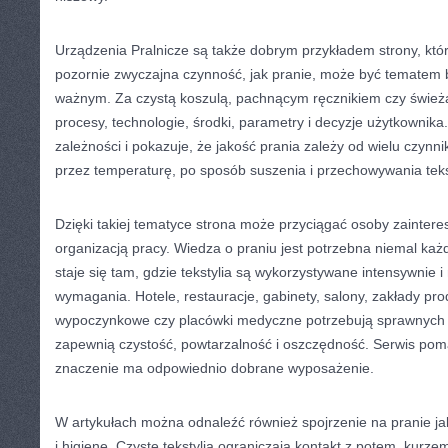
Urządzenia Pralnicze są także dobrym przykładem strony, któ
pozornie zwyczajna czynność, jak pranie, może być tematem
ważnym. Za czystą koszulą, pachnącym ręcznikiem czy świeżą
procesy, technologie, środki, parametry i decyzje użytkownik
zależności i pokazuje, że jakość prania zależy od wielu czynn
przez temperaturę, po sposób suszenia i przechowywania teks
Dzięki takiej tematyce strona może przyciągać osoby zainter
organizacją pracy. Wiedza o praniu jest potrzebna niemal ka
staje się tam, gdzie tekstylia są wykorzystywane intensywnie 
wymagania. Hotele, restauracje, gabinety, salony, zakłady pro
wypoczynkowe czy placówki medyczne potrzebują sprawnych r
zapewnią czystość, powtarzalność i oszczędność. Serwis pom
znaczenie ma odpowiednio dobrane wyposażenie.
W artykułach można odnaleźć również spojrzenie na pranie j
i higienę. Czyste tekstylia ograniczają kontakt z potem, kurze