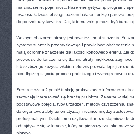
funkcjach i obietnicach producentów. Serwis pomaga zwracać
ma znaczenie: pojemność, klasę energetyczną, programy spec
trwałość, łatwość obsługi, poziom hałasu, funkcje parowe, b
do potrzeb użytkownika. Dzięki temu zakup może być bardziej
Ważnym obszarem strony jest również temat suszenia. Suszar
systemy suszenia przemysłowego i prawidłowe obchodzenie si
mają ogromne znaczenie dla jakości końcowego efektu. Źle 
prowadzić do kurczenia się tkanin, utraty miękkości, zagniec
lub szybszego zużycia włókien. Serwis pozwala lepiej zrozumie
nieodłączną częścią procesu pralniczego i wymaga równie duż
Strona może też pełnić funkcję praktycznego informatora dla 
zaczynają interesować się branżą pralniczą. Zawarte w niej t
podstawowe pojęcia, typy urządzeń, metody czyszczenia, znac
detergentów, zalety automatyzacji i różnice między zastoso
profesjonalnymi. Dzięki temu użytkownik może stopniowo budo
odnajdywać się w temacie, który na pierwszy rzut oka może w
niszowy.