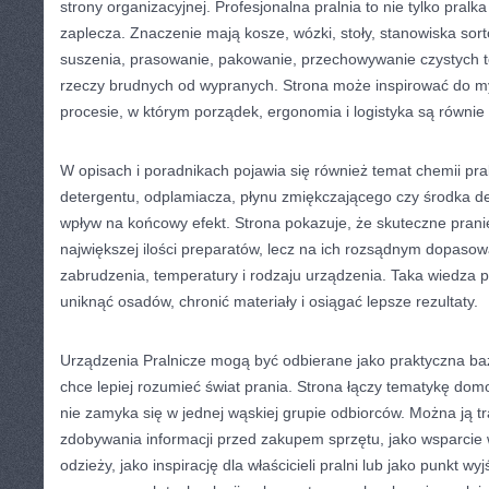
strony organizacyjnej. Profesjonalna pralnia to nie tylko pralka
zaplecza. Znaczenie mają kosze, wózki, stoły, stanowiska sor
suszenia, prasowanie, pakowanie, przechowywanie czystych te
rzeczy brudnych od wypranych. Strona może inspirować do myś
procesie, w którym porządek, ergonomia i logistyka są równi
W opisach i poradnikach pojawia się również temat chemii pra
detergentu, odplamiacza, płynu zmiękczającego czy środka 
wpływ na końcowy efekt. Strona pokazuje, że skuteczne prani
największej ilości preparatów, lecz na ich rozsądnym dopasow
zabrudzenia, temperatury i rodzaju urządzenia. Taka wiedza 
uniknąć osadów, chronić materiały i osiągać lepsze rezultaty.
Urządzenia Pralnicze mogą być odbierane jako praktyczna ba
chce lepiej rozumieć świat prania. Strona łączy tematykę dom
nie zamyka się w jednej wąskiej grupie odbiorców. Można ją t
zdobywania informacji przed zakupem sprzętu, jako wsparcie 
odzieży, jako inspirację dla właścicieli pralni lub jako punkt w