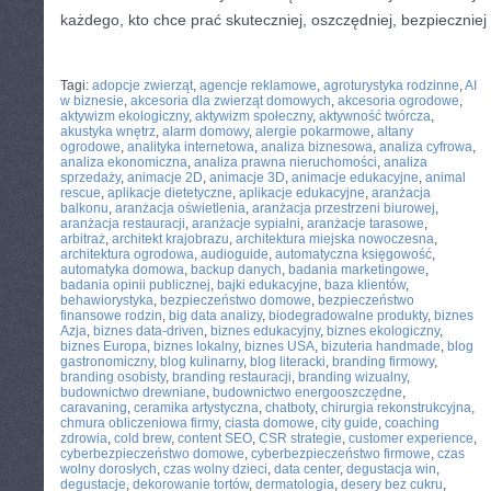
każdego, kto chce prać skuteczniej, oszczędniej, bezpieczniej 
CATEGORIES:
TURYSTYKA, PODRÓŻE
Tagi:
adopcje zwierząt
,
agencje reklamowe
,
agroturystyka rodzinne
,
AI
w biznesie
,
akcesoria dla zwierząt domowych
,
akcesoria ogrodowe
,
aktywizm ekologiczny
,
aktywizm społeczny
,
aktywność twórcza
,
akustyka wnętrz
,
alarm domowy
,
alergie pokarmowe
,
altany
ogrodowe
,
analityka internetowa
,
analiza biznesowa
,
analiza cyfrowa
,
analiza ekonomiczna
,
analiza prawna nieruchomości
,
analiza
sprzedaży
,
animacje 2D
,
animacje 3D
,
animacje edukacyjne
,
animal
rescue
,
aplikacje dietetyczne
,
aplikacje edukacyjne
,
aranżacja
balkonu
,
aranżacja oświetlenia
,
aranżacja przestrzeni biurowej
,
aranżacja restauracji
,
aranżacje sypialni
,
aranżacje tarasowe
,
arbitraż
,
architekt krajobrazu
,
architektura miejska nowoczesna
,
architektura ogrodowa
,
audioguide
,
automatyczna księgowość
,
automatyka domowa
,
backup danych
,
badania marketingowe
,
badania opinii publicznej
,
bajki edukacyjne
,
baza klientów
,
behawiorystyka
,
bezpieczeństwo domowe
,
bezpieczeństwo
finansowe rodzin
,
big data analizy
,
biodegradowalne produkty
,
biznes
Azja
,
biznes data-driven
,
biznes edukacyjny
,
biznes ekologiczny
,
biznes Europa
,
biznes lokalny
,
biznes USA
,
bizuteria handmade
,
blog
gastronomiczny
,
blog kulinarny
,
blog literacki
,
branding firmowy
,
branding osobisty
,
branding restauracji
,
branding wizualny
,
budownictwo drewniane
,
budownictwo energooszczędne
,
caravaning
,
ceramika artystyczna
,
chatboty
,
chirurgia rekonstrukcyjna
,
chmura obliczeniowa firmy
,
ciasta domowe
,
city guide
,
coaching
zdrowia
,
cold brew
,
content SEO
,
CSR strategie
,
customer experience
,
cyberbezpieczeństwo domowe
,
cyberbezpieczeństwo firmowe
,
czas
wolny dorosłych
,
czas wolny dzieci
,
data center
,
degustacja win
,
degustacje
,
dekorowanie tortów
,
dermatologia
,
desery bez cukru
,