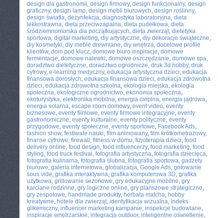
design dla gastronomii
,
design firmowy
,
design funkcjonalny
,
design
graficzny
,
design lamp
,
design mebli biurowych
,
design roślinny
,
design światła
,
dezynfekcja
,
diagnostyka laboratoryjna
,
dieta
lekkostrawna
,
dieta przeciwzapalna
,
dieta pudełkowa
,
dieta
śródziemnomorska dla początkujących
,
dieta zwierząt
,
dietetyka
sportowa
,
digital marketing
,
diy artystyczne
,
diy dekoracje świąteczne
,
diy kosmetyki
,
diy meble drewniane
,
diy wnętrza
,
docelowe profile
klientów
,
dom pod klucz
,
domowe biuro inspiracje
,
domowe
fermentacje
,
domowe nalewki
,
domowe oszczędzanie
,
domowe spa
,
doradztwo dietetyczne
,
doradztwo ogrodnicze
,
druk 3d hobby
,
druk
cyfrowy
,
e-learning medyczny
,
edukacja artystyczna dzieci
,
edukacja
finansowa dorosłych
,
edukacja finansowa dzieci
,
edukacja zdrowotna
dzieci
,
edukacja zdrowotna szkolna
,
ekologia miejska
,
ekologia
społeczna
,
ekologiczne ogrodnictwo
,
ekonomia społeczna
,
ekoturystyka
,
elektronika mobilna
,
energia cieplna
,
energia jądrowa
,
energia solarna
,
escape room domowy
,
event video
,
eventy
biznesowe
,
eventy filmowe
,
eventy firmowe integracyjne
,
eventy
gastronomiczne
,
eventy kulturalne
,
eventy polityczne
,
eventy
przygodowe
,
eventy społeczne
,
eventy sportowe
,
Facebook Ads
,
fashion show
,
festiwale nauki
,
film animowany
,
film krótkometrażowy
,
finanse cyfrowe
,
firewall
,
fitness w domu
,
fizjoterapia dzieci
,
food
delivery online
,
food design
,
food influencerzy
,
food marketing
,
food
styling
,
food truck festival
,
fotografia artystyczna
,
fotografia dziecięca
,
fotografia kulinarna
,
fotografia ślubna
,
fotografia sportowa
,
gadżety
biurowe
,
galeria internetowa
,
globalizacja
,
Google Ads
,
gotowanie
sous vide
,
grafika interaktywna
,
grafika komputerowa 3D
,
grafika
użytkowa
,
grillowanie sezonowe
,
gry edukacyjne mobilne
,
gry
karciane rodzinne
,
gry logiczne online
,
gry planszowe strategiczne
,
gry zespołowe
,
handmade produkty
,
herbata matcha
,
hobby
kreatywne
,
hotele dla zwierząt
,
identyfikacja wizualna
,
indeks
glikemiczny
,
influencer marketing kampanie
,
inspekcje budowlane
,
inspiracje wnętrzarskie
,
integracja outdoor
,
inteligentne oświetlenie
,