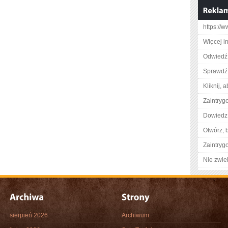
https://w
Więcej in
Odwiedź 
Sprawdź 
Kliknij, 
Zaintry
Dowiedz 
Otwórz, 
Zaintry
Nie zwlek
sierpień 2026
Archiwum