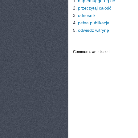
1.
http://mugge-hq.de
2.
przeczytaj całość
3.
odnośnik
4.
pełna publikacja
5.
odwiedź witrynę
CATEGORIES:
TURYSTYKA, PODRÓŻE
Comments are closed.