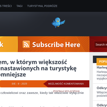
IS TREŚCI
TAGI
TURYSTYKA, PODRÓŻE
POP
Harle
Harlequ
niezapo
wyjątkow
WAKACJE
SIE - 9 - 2025
MOŻLIWOŚĆ KOMENTOWANIA
Odkryw
SĄ
ZOSTAŁA WYŁĄCZONA
złowiekowi oraz zawsze, kiedy tak właściwie wyłącznie
Witajcie
podzieli
OKRESEM,
Odkry
W