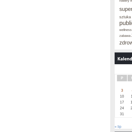
rowery m
supe
sztuka
publ
wellness
zabawa
zdro
P
3
10
17
24
31
« lip