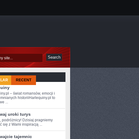
ULAR
RECENT
quiny
iny.pl – świat romansów, emocji i
mnianych historiiHarlequiny.pl to
e ...
aj uroki turys
, ⁣podróżnicy! Dzisiaj pragniemy
ć się z Wami inspiracją⁢ ...
wajcie tajemnic