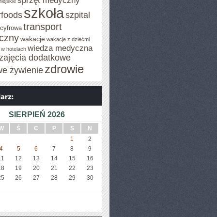
sprzęt medyczny
iejskie
szkoła
rfoods
szpital
transport
 cyfrowa
iczny
wakacje
wakacje z dziećmi
wiedza medyczna
 w hotelach
zajęcia dodatkowe
zdrowie
we żywienie
SIERPIEŃ 2026
W
Ś
C
P
S
N
1
2
4
5
6
7
8
9
11
12
13
14
15
16
18
19
20
21
22
23
25
26
27
28
29
30