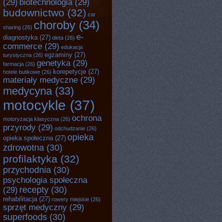
(29)
biotechnologia
(29)
budownictwo
(32)
car
choroby
(34)
sharing
(26)
e-
diagnostyka
(27)
dieta
(26)
commerce
(29)
edukacja
egzaminy
(27)
turystyczna
(26)
genetyka
(29)
farmacja
(26)
korepetycje
(27)
hotele butikowe
(26)
materiały medyczne
(29)
medycyna
(33)
motocykle
(37)
ochrona
motoryzacja klasyczna
(26)
przyrody
(29)
odchudzanie
(26)
opieka
opieka społeczna
(27)
zdrowotna
(30)
profilaktyka
(32)
przychodnia
(30)
psychologia społeczna
recepty
(30)
(29)
rehabilitacja
(27)
rowery miejskie
(26)
sprzęt medyczny
(29)
superfoods
(30)