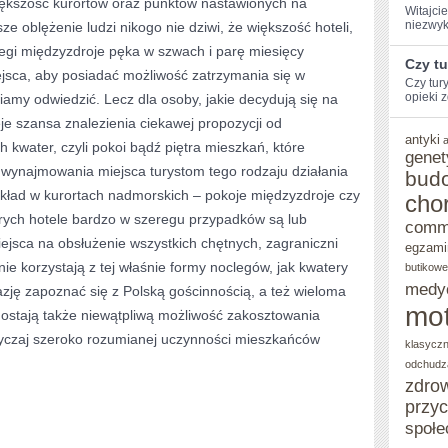
ększość kurortów oraz punktów nastawionych na
Witajcie
KTÓRYM
niezwyk
e oblężenie ludzi nikogo nie dziwi, że większość hoteli,
legi międzyzdroje pęka w szwach i parę miesięcy
WIĘKSZOŚĆ
Czy t
jsca, aby posiadać możliwość zatrzymania się w
KURORTÓW
Czy tur
opieki z
amy odwiedzić. Lecz dla osoby, jakie decydują się na
I
ieje szansa znalezienia ciekawej propozycji od
antyki
MIEJSC
 kwater, czyli pokoi bądź piętra mieszkań, które
genet
 wynajmowania miejsca turystom tego rodzaju działania
NASTAWIONYCH
bud
ykład w kurortach nadmorskich – pokoje międzyzdroje czy
cho
NA
órych hotele bardzo w szeregu przypadków są lub
comm
TURYSTYKĘ
iejsca na obsłużenie wszystkich chętnych, zagraniczni
egzami
PRZEŻYWA
nie korzystają z tej właśnie formy noclegów, jak kwatery
butikowe
medy
zję zapoznać się z Polską gościnnością, a też wieloma
NAJOGROMNIEJSZ
mot
ostają także niewątpliwą możliwość zakosztowania
czaj szeroko rozumianej uczynności mieszkańców
klasycz
odchudz
zdro
przy
społe