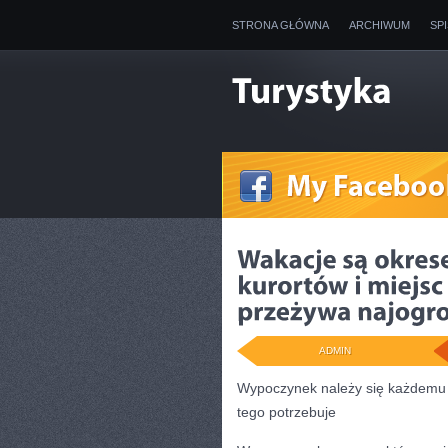
STRONA GŁÓWNA
ARCHIWUM
SP
ADMIN
Wypoczynek należy się każdemu c
tego potrzebuje