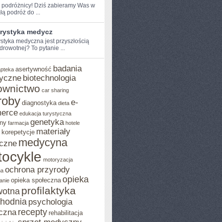
 podróżnicy!⁢ Dziś ⁤zabieramy ⁢Was‍ w
łą podróż do ...
urystyka medycz
ystyka medyczna jest przyszłością
drowotnej?⁣ To pytanie ...
badania
asertywność
apteka
yczne
biotechnologia
ownictwo
car sharing
roby
e-
diagnostyka
dieta
erce
edukacja turystyczna
genetyka
ny
farmacja
hotele
materiały
korepetycje
medycyna
czne
E
ocykle
motoryzacja
ochrona przyrody
na
opieka
opieka społeczna
anie
profilaktyka
wotna
chodnia
psychologia
recepty
czna
rehabilitacja