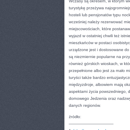
Wczasy są okresem, w którym wi
turystykę przeżywa najogromniejsz
hosteli lub pensjonatów typu noc
wcześniej należy rezerwować mie
miejscowościach, które postanawi
wyjazd w ostatniej chwili też istn
mieszkańców w postaci osobistych
urządzone jest i dostosowane do
są niezmiernie popularne na prz
również górskich wioskach, w kt
przepełnione albo jest za mało m
turyści także bardzo entuzjastycz
międzyzdroje, albowiem mają oka
aspektami życia powszedniego, d
domowego Jedzenia oraz nadzwy
danych regionów.
źródło:
———————————