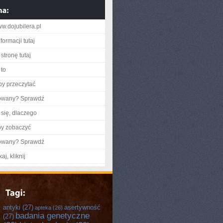
ww.dojubilera.pl
formacji tutaj
stronę tutaj
to
aby przeczytać
gowany? Sprawdź
się, dlaczego
by zobaczyć
gowany? Sprawdź
aj, kliknij
antyki
(27)
asertywność
apteka
(26)
badania genetyczne
(27)