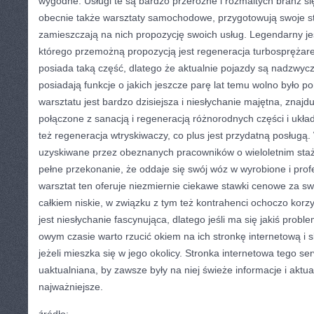
wygodne. Usługi te są bardzo przeróżne i rozmaitych branż si
obecnie także warsztaty samochodowe, przygotowują swoje str
zamieszczają na nich propozycję swoich usług. Legendarny jes
którego przemożną propozycją jest regeneracja turbosprężar
posiada taką część, dlatego że aktualnie pojazdy są nadzwycz
posiadają funkcje o jakich jeszcze parę lat temu wolno było p
warsztatu jest bardzo dzisiejsza i niesłychanie majętna, znajduj
połączone z sanacją i regeneracją różnorodnych części i ukła
też regeneracja wtryskiwaczy, co plus jest przydatną posługą.
uzyskiwane przez obeznanych pracowników o wieloletnim staż
pełne przekonanie, że oddaje się swój wóz w wyrobione i prof
warsztat ten oferuje niezmiernie ciekawe stawki cenowe za swo
całkiem niskie, w związku z tym też kontrahenci ochoczo korzys
jest niesłychanie fascynująca, dlatego jeśli ma się jakiś pro
owym czasie warto rzucić okiem na ich stronkę internetową i 
jeżeli mieszka się w jego okolicy. Stronka internetowa tego se
uaktualniana, by zawsze były na niej świeże informacje i aktual
najważniejsze.