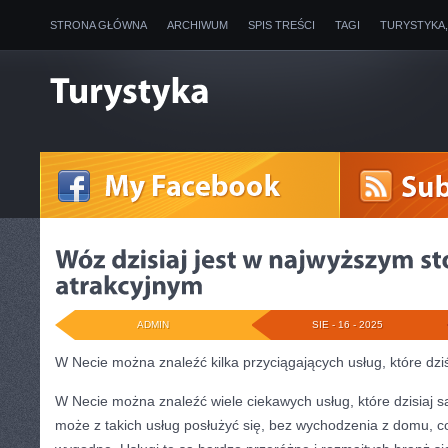
STRONA GŁÓWNA
ARCHIWUM
SPIS TREŚCI
TAGI
TURYSTYKA
ADMIN
SIE - 16 - 2025
W Necie można znaleźć kilka przyciągających usług, które dzi
W Necie można znaleźć wiele ciekawych usług, które dzisiaj s
może z takich usług posłużyć się, bez wychodzenia z domu, co