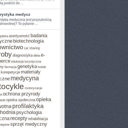
łą podróż do ...
urystyka medycz
ystyka medyczna jest przyszłością
drowotnej?⁣ To pytanie ...
badania
asertywność
apteka
yczne
biotechnologia
ownictwo
car sharing
roby
e-
diagnostyka
dieta
erce
edukacja turystyczna
genetyka
ny
farmacja
hotele
materiały
korepetycje
medycyna
czne
ocykle
motoryzacja
ochrona przyrody
na
opieka
opieka społeczna
anie
profilaktyka
wotna
chodnia
psychologia
recepty
czna
rehabilitacja
sprzęt medyczny
iejskie