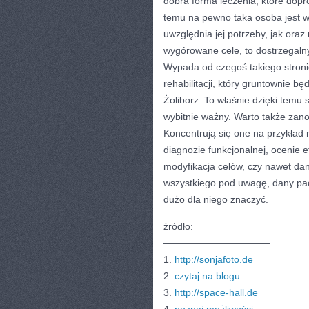
dobra forma leczenia, które dopr
temu na pewno taka osoba jest w 
uwzględnia jej potrzeby, jak oraz
wygórowane cele, to dostrzegalny
Wypada od czegoś takiego stronić
rehabilitacji, który gruntownie 
Żoliborz. To właśnie dzięki temu
wybitnie ważny. Warto także zano
Koncentrują się one na przykład n
diagnozie funkcjonalnej, ocenie ef
modyfikacja celów, czy nawet dane
wszystkiego pod uwagę, dany pac
dużo dla niego znaczyć.
źródło:
———————————
1.
http://sonjafoto.de
2.
czytaj na blogu
3.
http://space-hall.de