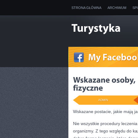
STRONA GŁÓWNA
ARCHIWUM
SP
ADMIN
Wskazane postacie, jakie mają ja
Nie wszystkie procedury leczeni
organizmy. Z tego względu do ka