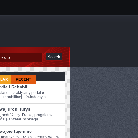
ULAR
RECENT
dia i Rehabili
oland – praktyczny portal o
i, rehabilitacji i świadomym ...
aj uroki turys
, ⁣podróżnicy! Dzisiaj pragniemy
ć się z Wami inspiracją⁢ ...
wajcie tajemnic
 podróżnicy!⁢ Dziś ⁤zabieramy ⁢Was‍ w