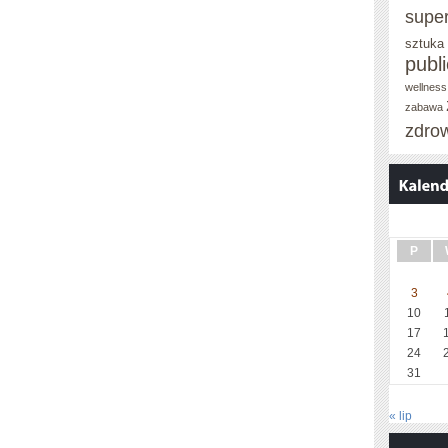
supe
sztuka
publ
wellness
zabawa
zdro
P
3
10
17
24
31
« lip