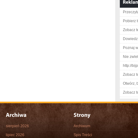
Przeczyta
Pobierz 
Zobacz t
Dowiedz 
Poznaj w
Nie zwlek
http://bi
Zobacz t
Otwórz, 
Zobacz t
sierpień 2026
Archiwum
lipiec 2026
Spis Treści