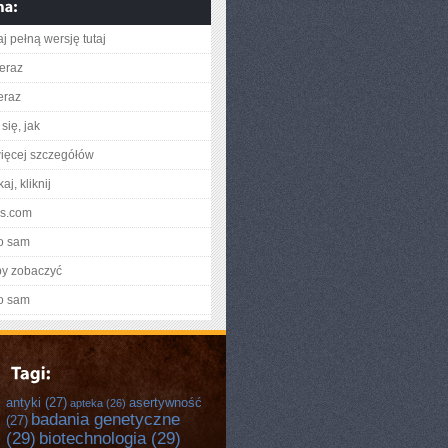
j pełną wersję tutaj
teraz
eraz
się, jak
ięcej szczegółów
aj, kliknij
jps.com
o sam
by zobaczyć
o sam
antyki
(27)
asertywność
apteka
(26)
badania genetyczne
(27)
(29)
biotechnologia
(29)