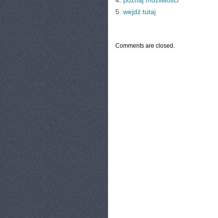
4.
poznaj możliwości
5.
wejdź tutaj
CATEGORIES:
TURYSTYKA, PODRÓŻE
Comments are closed.