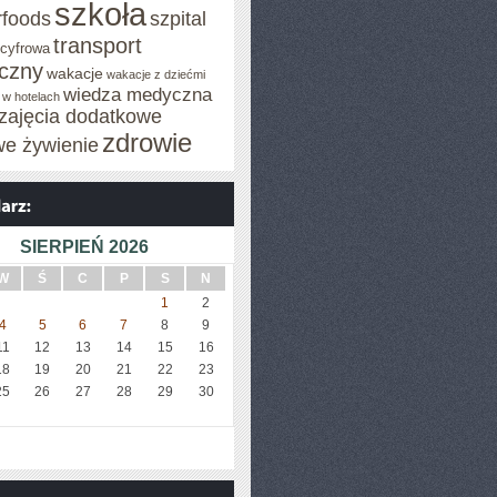
szkoła
rfoods
szpital
transport
 cyfrowa
iczny
wakacje
wakacje z dziećmi
wiedza medyczna
 w hotelach
zajęcia dodatkowe
zdrowie
we żywienie
SIERPIEŃ 2026
W
Ś
C
P
S
N
1
2
4
5
6
7
8
9
11
12
13
14
15
16
18
19
20
21
22
23
25
26
27
28
29
30