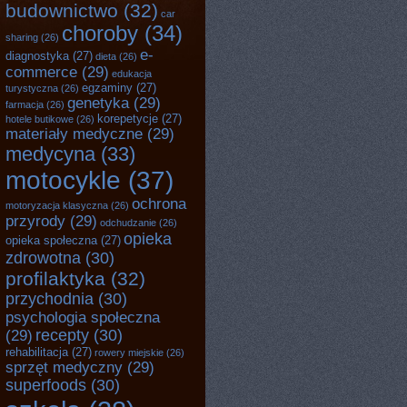
budownictwo
(32)
car
choroby
(34)
sharing
(26)
e-
diagnostyka
(27)
dieta
(26)
commerce
(29)
edukacja
egzaminy
(27)
turystyczna
(26)
genetyka
(29)
farmacja
(26)
korepetycje
(27)
hotele butikowe
(26)
materiały medyczne
(29)
medycyna
(33)
motocykle
(37)
ochrona
motoryzacja klasyczna
(26)
przyrody
(29)
odchudzanie
(26)
opieka
opieka społeczna
(27)
zdrowotna
(30)
profilaktyka
(32)
przychodnia
(30)
psychologia społeczna
recepty
(30)
(29)
rehabilitacja
(27)
rowery miejskie
(26)
sprzęt medyczny
(29)
superfoods
(30)