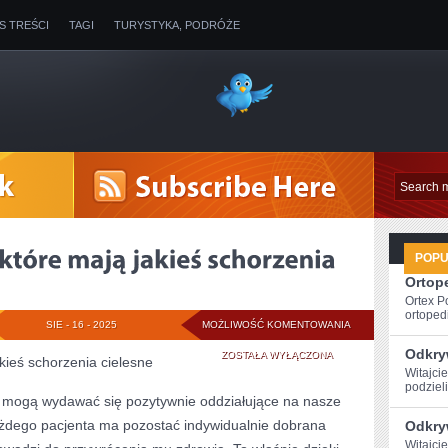
IS TREŚCI
TAGI
TURYSTYKA, PODRÓŻE
POP
Ortope
Ortex P
ortopedi
WSKAZANE
SIE - 16 - 2025
MOŻLIWOŚĆ KOMENTOWANIA
Odkryw
OSOBY,
ZOSTAŁA WYŁĄCZONA
kieś schorzenia cielesne
Witajcie
KTÓRE
podzieli
a mogą wydawać się pozytywnie oddziałujące na nasze
MAJĄ
żdego pacjenta ma pozostać indywidualnie dobrana
Odkry
JAKIEŚ
Witajcie