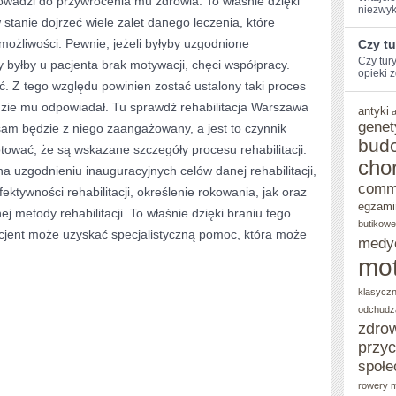
owadzi do przywrócenia mu zdrowia. To właśnie dzięki
niezwyk
stanie dojrzeć wiele zalet danego leczenia, które
SCHORZENIA
 możliwości. Pewnie, jeżeli byłyby uzgodnione
Czy t
FIZYCZNE
Czy tur
 byłby u pacjenta brak motywacji, chęci współpracy.
opieki z
. Z tego względu powinien zostać ustalony taki proces
będzie mu odpowiadał. Tu sprawdź rehabilitacja Warszawa
antyki
genet
 sam będzie z niego zaangażowany, a jest to czynnik
bud
tować, że są wskazane szczegóły procesu rehabilitacji.
cho
a uzgodnieniu inauguracyjnych celów danej rehabilitacji,
comm
ektywności rehabilitacji, określenie rokowania, jak oraz
egzami
j metody rehabilitacji. To właśnie dzięki braniu tego
butikowe
jent może uzyskać specjalistyczną pomoc, która może
medy
mot
klasycz
odchudz
zdro
przy
społe
rowery m