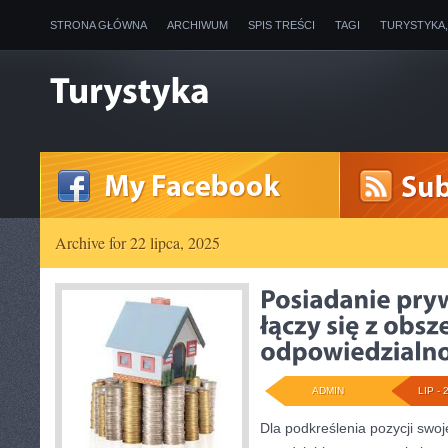
STRONA GŁÓWNA
ARCHIWUM
SPIS TREŚCI
TAGI
TURYSTYKA
Archive for 22 lipca, 2025
ADMIN
LIP - 
Dla podkreślenia pozycji swoj