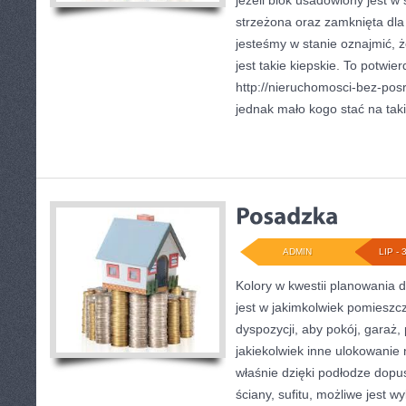
jeżeli blok usadowiony jest w s
strzeżona oraz zamknięta dla
jesteśmy w stanie oznajmić, 
jest takie kiepskie. To potwie
http://nieruchomosci-bez-pos
jednak mało kogo stać na taki
ADMIN
LIP - 
Kolory w kwestii planowania
jest w jakimkolwiek pomieszcz
dyspozycji, aby pokój, garaż,
jakiekolwiek inne ulokowanie 
właśnie dzięki podłodze dopu
ściany, sufitu, możliwe jest