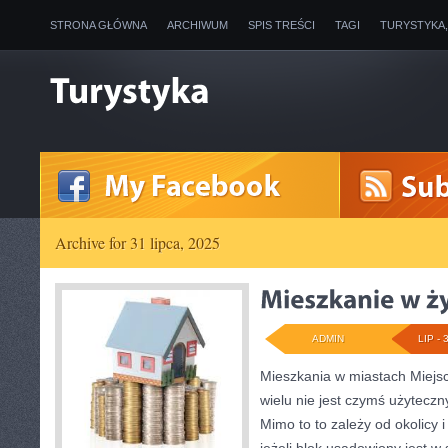
STRONA GŁÓWNA
ARCHIWUM
SPIS TREŚCI
TAGI
TURYSTYKA
Archive for 31 lipca, 2025
ADMIN
LIP - 
Mieszkania w miastach Miejs
wielu nie jest czymś użytecz
Mimo to to zależy od okolicy 