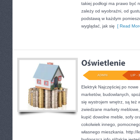
takiej podłogi ma prawo być n
zależy od wyobraźni, od gustu
podstawą w każdym pomieszcz
wyglądać, jak się
[ Read More
ADMIN
LIP - 
Elektryk Najczęściej po nowe
marketów, budowlanych, spo
się wystrojem wnętrz, są też
zwiedzane markety meblowe, 
kupić dowolne meble, sofy or
cokolwiek innego, pomocnego
własnego mieszkania. http://k
bydgoszcz.info.pl/także jeste