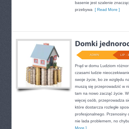
basenie jest szalenie znaczą
przebywa
[ Read More ]
ADMIN
LIP - 
Prąd w domu Ludziom różnoro
czasami ludzie nieoczekiwani
swoje życie, bo ze względu na
muszą się przeprowadzić w ni
tam na nowo zacząć życie. Wo
więcej osób, przeprowadza się
które dostarcza rozległe spos
profesjonalnego. Przenosiny 
nie lada problemem, no chyb
More ]