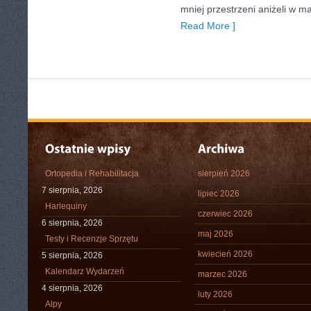
mniej przestrzeni aniżeli w 
Read More ]
Ortopedia i Rehabilitacja
sierpień 2026
7 sierpnia, 2026
lipiec 2026
Harlequiny
czerwiec 2026
6 sierpnia, 2026
maj 2026
Testy i Recenzje Sprzętu
kwiecień 2026
5 sierpnia, 2026
Kalendarz Wydarzeń
marzec 2026
4 sierpnia, 2026
luty 2026
Alpy