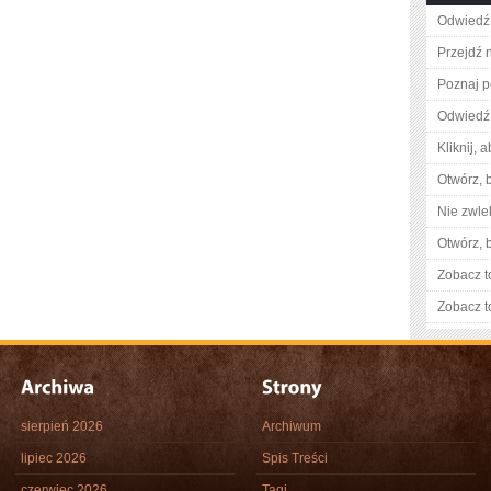
Odwiedź 
Przejdź n
Poznaj p
Odwiedź 
Kliknij, 
Otwórz, 
Nie zwlek
Otwórz, 
Zobacz t
Zobacz t
sierpień 2026
Archiwum
lipiec 2026
Spis Treści
czerwiec 2026
Tagi