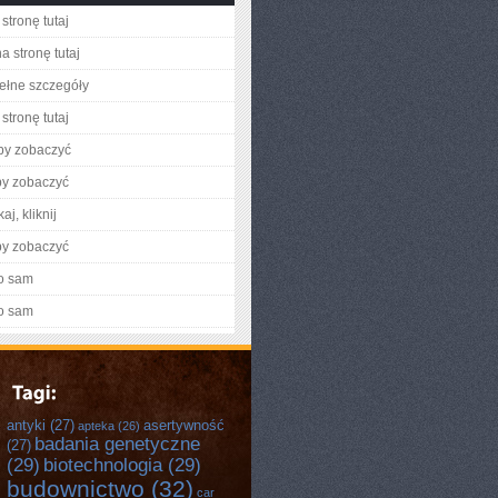
stronę tutaj
a stronę tutaj
ełne szczegóły
stronę tutaj
aby zobaczyć
by zobaczyć
aj, kliknij
by zobaczyć
o sam
o sam
antyki
(27)
asertywność
apteka
(26)
badania genetyczne
(27)
(29)
biotechnologia
(29)
budownictwo
(32)
car