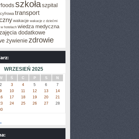
szkoła
rfoods
szpital
transport
 cyfrowa
iczny
wakacje
wakacje z dziećmi
wiedza medyczna
 w hotelach
zajęcia dodatkowe
zdrowie
we żywienie
WRZESIEŃ 2025
W
Ś
C
P
S
N
2
3
4
5
6
7
9
10
11
12
13
14
16
17
18
19
20
21
23
24
25
26
27
28
30
»