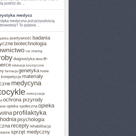
łą podróż do ...
urystyka medycz
ystyka medyczna jest przyszłością
drowotnej?⁣ To pytanie ...
badania
asertywność
apteka
yczne
biotechnologia
ownictwo
car sharing
roby
e-
diagnostyka
dieta
erce
edukacja turystyczna
genetyka
ny
farmacja
hotele
materiały
korepetycje
medycyna
czne
ocykle
motoryzacja
ochrona przyrody
na
opieka
opieka społeczna
anie
profilaktyka
wotna
chodnia
psychologia
recepty
czna
rehabilitacja
sprzęt medyczny
iejskie