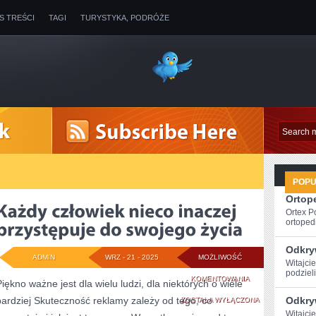
IS TREŚCI
TAGI
TURYSTYKA, PODRÓŻE
POP
Ortope
Ortex P
ortopedi
Odkryw
ADMIN
WRZ - 21 - 2025
MOŻLIWOŚĆ
Witajcie
podzieli
KAŻDY
KOMENTOWANIA
Piękno ważne jest dla wielu ludzi, dla niektórych o wiele
bardziej Skuteczność reklamy zależy od tego, co
CZŁOWIEK
Odkry
ZOSTAŁA WYŁĄCZONA
Witajcie