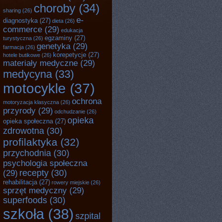
choroby
(34)
sharing
(26)
e-
diagnostyka
(27)
dieta
(26)
commerce
(29)
edukacja
egzaminy
(27)
turystyczna
(26)
genetyka
(29)
farmacja
(26)
korepetycje
(27)
hotele butikowe
(26)
materiały medyczne
(29)
medycyna
(33)
motocykle
(37)
ochrona
motoryzacja klasyczna
(26)
przyrody
(29)
odchudzanie
(26)
opieka
opieka społeczna
(27)
zdrowotna
(30)
profilaktyka
(32)
przychodnia
(30)
psychologia społeczna
recepty
(30)
(29)
rehabilitacja
(27)
rowery miejskie
(26)
sprzęt medyczny
(29)
superfoods
(30)
szkoła
(38)
szpital