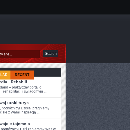
ULAR
RECENT
dia i Rehabili
oland – praktyczny portal o
i, rehabilitacji i świadomym ...
aj uroki turys
, ⁣podróżnicy! Dzisiaj pragniemy
ć się z Wami inspiracją⁢ ...
wajcie tajemnic
 podróżnicy!⁢ Dziś ⁤zabieramy ⁢Was‍ w