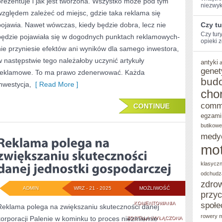
prezentuje i jak jest tworzona. Wszystko może pod tym
NIECO
niezwyk
względem zależeć od miejsc, gdzie taka reklama się
INACZEJ
pojawia. Nawet wówczas, kiedy będzie dobra, lecz nie
Czy t
PRZYSTĘPUJE
Czy tur
będzie pojawiała się w dogodnych punktach reklamowych-
opieki z
nie przyniesie efektów ani wyników dla samego inwestora,
DO
w następstwie tego należałoby uczynić artykuły
antyki
SWOJEGO
genet
reklamowe. To ma prawo zdenerwować. Każda
ŻYCIA
bud
inwestycja,
[ Read More ]
cho
comm
CONTINUE
egzami
butikowe
medy
mot
klasycz
odchudz
zdro
ADMIN
WRZ - 21 - 2025
MOŻLIWOŚĆ
przy
REKLAMA
KOMENTOWANIA
społe
Reklama polega na zwiększaniu skuteczności danej
rowery m
korporacji Palenie w kominku to proces niezmiernie
POLEGA
ZOSTAŁA WYŁĄCZONA