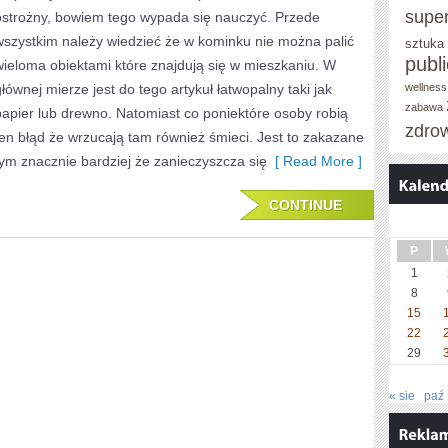
supe
ostrożny, bowiem tego wypada się nauczyć. Przede
NA
wszystkim należy wiedzieć że w kominku nie można palić
sztuka
ZWIĘKSZANIU
publ
wieloma obiektami które znajdują się w mieszkaniu. W
SKUTECZNOŚCI
głównej mierze jest do tego artykuł łatwopalny taki jak
wellness
zabawa
papier lub drewno. Natomiast co poniektóre osoby robią
DANEJ
zdro
ten błąd że wrzucają tam również śmieci. Jest to zakazane
JEDNOSTKI
tym znacznie bardziej że zanieczyszcza się
[ Read More ]
GOSPODARCZEJ
CONTINUE
P
1
8
15
22
29
« sie
paź 