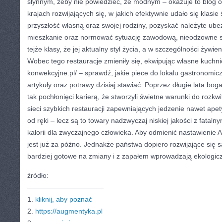
słynnym, żeby nie powiedzieć, że modnym – okazuje to blog o
krajach rozwijających się, w jakich efektywnie udało się klasi
przyszłość własną oraz swojej rodziny, pozyskać należyte ube
mieszkanie oraz normować sytuację zawodową, nieodzowne st
tejże klasy, że jej aktualny styl życia, a w szczególności żywie
Wobec tego restauracje zmieniły się, ekwipując własne kuchnie
konwekcyjne.pl/ – sprawdź, jakie piece do lokalu gastronomicz
artykuły oraz potrawy dzisiaj stawiać. Poprzez długie lata bog
tak pochłonięci karierą, że stworzyli świetne warunki do rozkw
sieci szybkich restauracji zapewniających jedzenie nawet apety
od ręki – lecz są to towary nadzwyczaj niskiej jakości z fatal
kalorii dla zwyczajnego człowieka. Aby odmienić nastawienie 
jest już za późno. Jednakże państwa dopiero rozwijające się
bardziej gotowe na zmiany i z zapałem wprowadzają ekologicz
źródło:
———————————
1.
kliknij, aby poznać
2.
https://augmentyka.pl