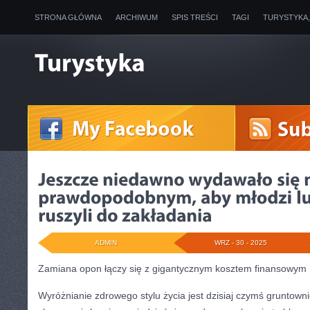
STRONA GŁÓWNA
ARCHIWUM
SPIS TREŚCI
TAGI
TURYSTYKA
ADMIN
WRZ - 30 - 2025
Zamiana opon łączy się z gigantycznym kosztem finansowym
Wyróżnianie zdrowego stylu życia jest dzisiaj czymś gruntow