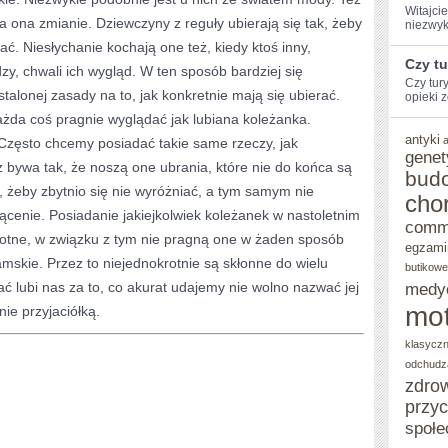
Witajcie
a ona zmianie. Dziewczyny z reguły ubierają się tak, żeby
niezwyk
ać. Niesłychanie kochają one też, kiedy ktoś inny,
Czy t
zy, chwali ich wygląd. W ten sposób bardziej się
Czy tur
talonej zasady na to, jak konkretnie mają się ubierać.
opieki z
każda coś pragnie wyglądać jak lubiana koleżanka.
antyki
 Często chcemy posiadać takie same rzeczy, jak
genet
z bywa tak, że noszą one ubrania, które nie do końca są
bud
o, żeby zbytnio się nie wyróżniać, a tym samym nie
cho
ącenie. Posiadanie jakiejkolwiek koleżanek w nastoletnim
comm
istotne, w związku z tym nie pragną one w żaden sposób
egzami
damskie. Przez to niejednokrotnie są skłonne do wielu
butikowe
ać lubi nas za to, co akurat udajemy nie wolno nazwać jej
medy
mot
ie przyjaciółką.
klasycz
odchudz
zdro
przy
społe