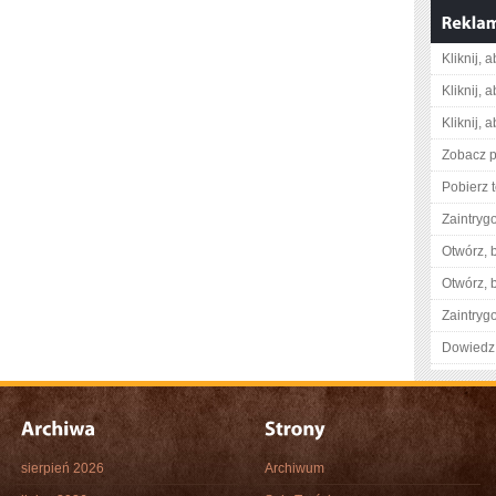
Kliknij, 
Kliknij, 
Kliknij, 
Zobacz pe
Pobierz 
Zaintry
Otwórz, 
Otwórz, 
Zaintry
Dowiedz 
sierpień 2026
Archiwum