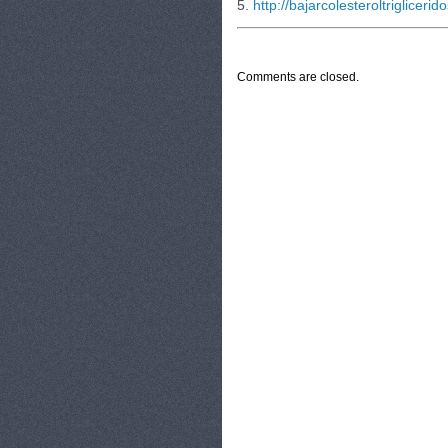
5.
http://bajarcolesteroltriglicerid
CATEGORIES:
TURYSTYKA, PODRÓŻE
Comments are closed.