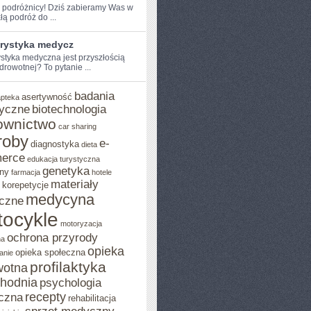
 podróżnicy!⁢ Dziś ⁤zabieramy ⁢Was‍ w
łą podróż do ...
urystyka medycz
ystyka medyczna jest przyszłością
drowotnej?⁣ To pytanie ...
badania
asertywność
apteka
yczne
biotechnologia
ownictwo
car sharing
roby
e-
diagnostyka
dieta
erce
edukacja turystyczna
genetyka
ny
farmacja
hotele
materiały
korepetycje
medycyna
czne
ocykle
motoryzacja
ochrona przyrody
na
opieka
opieka społeczna
anie
profilaktyka
wotna
chodnia
psychologia
recepty
czna
rehabilitacja