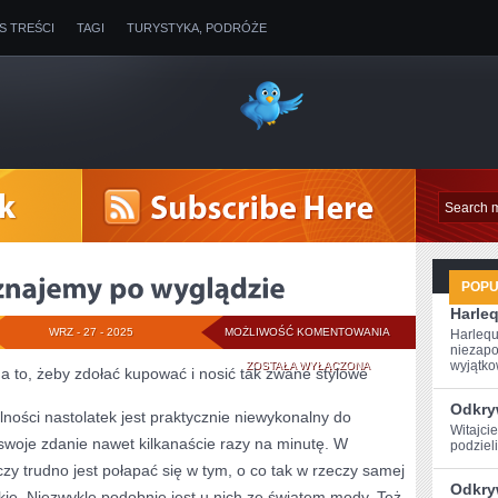
IS TREŚCI
TAGI
TURYSTYKA, PODRÓŻE
POP
Harle
LUDZI
WRZ - 27 - 2025
MOŻLIWOŚĆ KOMENTOWANIA
Harlequ
niezapo
Z
wyjątkow
ZOSTAŁA WYŁĄCZONA
na to, żeby zdołać kupować i nosić tak zwane stylowe
REGUŁY
Odkryw
lności nastolatek jest praktycznie niewykonalny do
Witajcie
POZNAJEMY
swoje zdanie nawet kilkanaście razy na minutę. W
podzieli
PO
y trudno jest połapać się w tym, o co tak w rzeczy samej
Odkry
ie. Niezwykle podobnie jest u nich ze światem mody. Też
WYGLĄDZIE