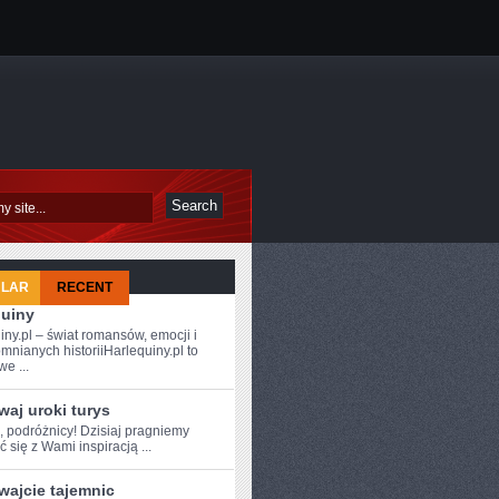
ULAR
RECENT
quiny
iny.pl – świat romansów, emocji i
mnianych historiiHarlequiny.pl to
e ...
aj uroki turys
, ⁣podróżnicy! Dzisiaj pragniemy
ć się z Wami inspiracją⁢ ...
wajcie tajemnic