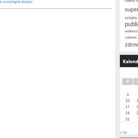
rowery m
os.com/spis-tresci
supe
sztuka
publ
wellness
zabawa
zdro
P
3
10
17
24
31
« lip