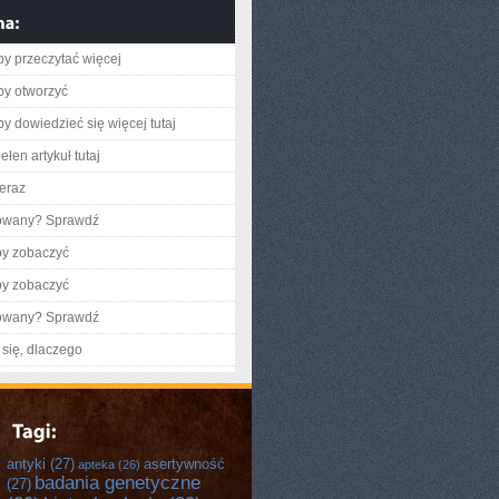
aby przeczytać więcej
aby otworzyć
aby dowiedzieć się więcej tutaj
łen artykuł tutaj
teraz
gowany? Sprawdź
by zobaczyć
by zobaczyć
gowany? Sprawdź
się, dlaczego
antyki
(27)
asertywność
apteka
(26)
badania genetyczne
(27)