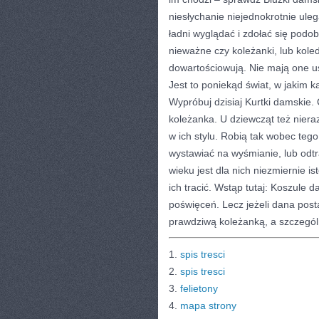
niesłychanie niejednokrotnie uleg
ładni wyglądać i zdołać się podob
nieważne czy koleżanki, lub koled
dowartościowują. Nie mają one us
Jest to poniekąd świat, w jakim 
Wypróbuj dzisiaj Kurtki damskie.
koleżanka. U dziewcząt też niera
w ich stylu. Robią tak wobec teg
wystawiać na wyśmianie, lub odtr
wieku jest dla nich niezmiernie 
ich tracić. Wstąp tutaj: Koszule 
poświęceń. Lecz jeżeli dana post
prawdziwą koleżanką, a szczególn
1.
spis tresci
2.
spis tresci
3.
felietony
4.
mapa strony