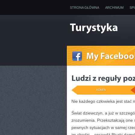
STRONA GŁÓWNA
ARCHIWUM
SP
ADMIN
Nie każdego człowieka jest stać 
Świat dziewczyn, a już w szczegó
zrozumienia. Przekształcają one 
pewnych sytuacjach w samej rzecz
im chodzi – sprawdź Bluzki damsk