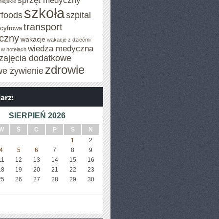
sprzęt medyczny
iejskie
szkoła
rfoods
szpital
transport
 cyfrowa
iczny
wakacje
wakacje z dziećmi
wiedza medyczna
 w hotelach
zajęcia dodatkowe
zdrowie
we żywienie
SIERPIEŃ 2026
W
Ś
C
P
S
N
1
2
4
5
6
7
8
9
11
12
13
14
15
16
18
19
20
21
22
23
25
26
27
28
29
30