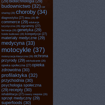
(29)
biotechnologia
(29)
budownictwo
(32)
car
choroby
(34)
sharing
(26)
e-
diagnostyka
(27)
dieta
(26)
commerce
(29)
edukacja
egzaminy
(27)
turystyczna
(26)
genetyka
(29)
farmacja
(26)
korepetycje
(27)
hotele butikowe
(26)
materiały medyczne
(29)
medycyna
(33)
motocykle
(37)
ochrona
motoryzacja klasyczna
(26)
przyrody
(29)
odchudzanie
(26)
opieka
opieka społeczna
(27)
zdrowotna
(30)
profilaktyka
(32)
przychodnia
(30)
psychologia społeczna
recepty
(30)
(29)
rehabilitacja
(27)
rowery miejskie
(26)
sprzęt medyczny
(29)
superfoods
(30)