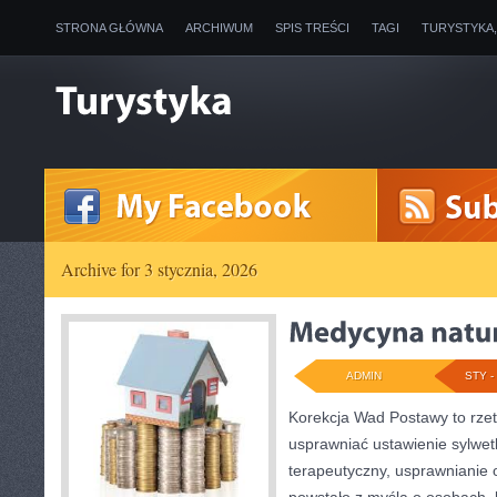
STRONA GŁÓWNA
ARCHIWUM
SPIS TREŚCI
TAGI
TURYSTYKA
Archive for 3 stycznia, 2026
ADMIN
STY - 
Korekcja Wad Postawy to rzete
usprawniać ustawienie sylwet
terapeutyczny, usprawnianie o