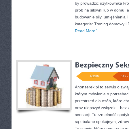
by prowadzić użytkownika kro
prób na siłowni lub w domu,
budowanie siły, umięśnienia 
kategorie: Trening domowy i 
Read More ]
ADMIN
STY - 
Anonserek.pl to serwis o związ
którym mówienie o potrzebac
przestrzeń dla osób, które ch
oraz ulepszyć związek – bez w
sensacji. Tu rzetelność spoty
są obalane spokojnym, zdro
To serwis, który pomaga rozu