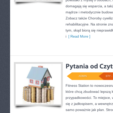
powstało z myślą o osobach, k
domagają się wsparcia, a takż
mądrze i metodycznie budowa
Zobacz także Choroby cywiliza
rehabilitacyjne. Na stronie z
tym, skąd biorą się nieprawid
i
[ Read More ]
ADMIN
STY - 
Fitness Station to nowoczesn
które chcą zbudować lepszą 
przypadkowości. To miejsce, 
się z jadłospisem, a wewnętr
samo poważnie jak plan. Stro